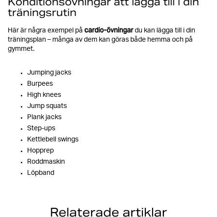
Konditionsövningar att lägga till i din
träningsrutin
cardio-övningar
Här är några exempel på
du kan lägga till i din
träningsplan – många av dem kan göras både hemma och på
gymmet.
Jumping jacks
Burpees
High knees
Jump squats
Plank jacks
Step-ups
Kettlebell swings
Hopprep
Roddmaskin
Löpband
Relaterade artiklar