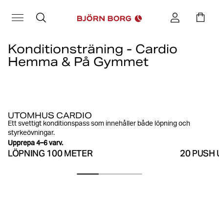
Konditionsträning - Cardio
Hemma & På Gymmet
Cardio behöver inte bara betyda löpning. Här visar vi dig tre olika
cardio-pass med övningar du kan göra hemma, utomhus och på
gymmet. Nu kör vi!
UTOMHUS CARDIO
Ett svettigt konditionspass som innehåller både löpning och
styrkeövningar.
Upprepa 4–6 varv.
LÖPNING 100 METER
20 PUSH 