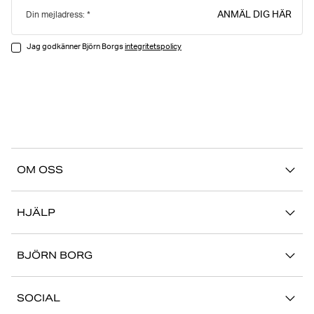
ANMÄL DIG HÄR
Din mejladress:
Jag godkänner Björn Borgs
integritetspolicy
OM OSS
Vår story
HJÄLP
Hållbarhet
Logga in på Mina Sidor
Stories
BJÖRN BORG
Kontakta oss
Butiker
Jobba hos oss
FAQ
SOCIAL
Press