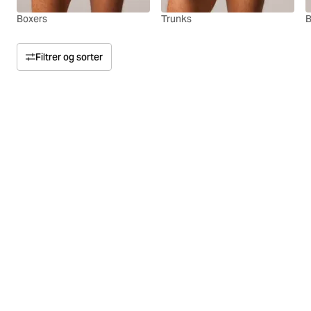
Boxers
Trunks
B
Filtrer og sorter
Sorter etter
Relevans
Pris
Pris høy til lav
Størrelse
Pris lav til høy
Farge
Materiale
Flerpakning
Ermelengde