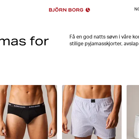
N
mas for
Få en god natts søvn i våre 
stilige pyjamasskjorter, avsl
kolleksjon av pyjamas for menn
I utvalget finner du også stil
design og ikoniske logodetalje