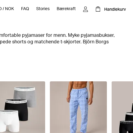
Handlekurv
O
/
NOK
FAQ
Stories
Bærekraft
komfortable pyjamaser for menn. Myke pyjamasbukser,
appede shorts og matchende t-skjorter. Björn Borgs
 har noe for alle.
ig og behagelig loungewear i høy kvalitet, med moderne
r som prikken over i-en.