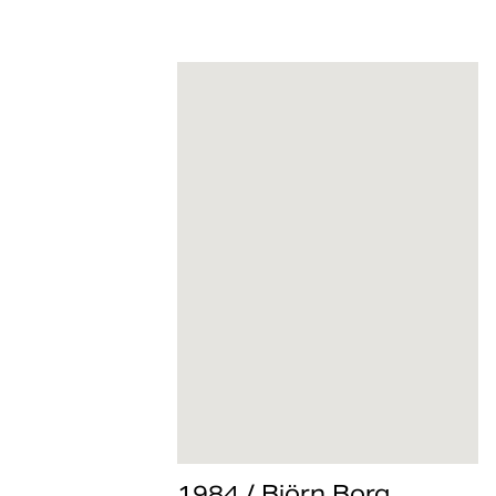
begynnelsen av karrieren var tennis en streng og
konservativ sport – noe Björn forandret for alltid. Han
gjorde sporten fargerik og fengslende, og ble raskt
kjent som tennisbanens rockestjerne.
Da han spilte i Wimbledon i 1973, fikk hans iskalde ro
og lange blonde hår like mye oppmerksomhet som de
fem strake titlene han vant mellom 1976 og 1980.
1984 / Björn Borg