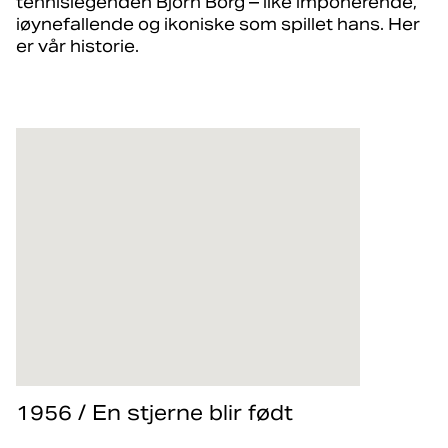
tennislegenden Björn Borg – like imponerende,
iøynefallende og ikoniske som spillet hans. Her
er vår historie.
1956 / En stjerne blir født
Björn Borg vokste opp i Södertälje, sør for Stockholm. I