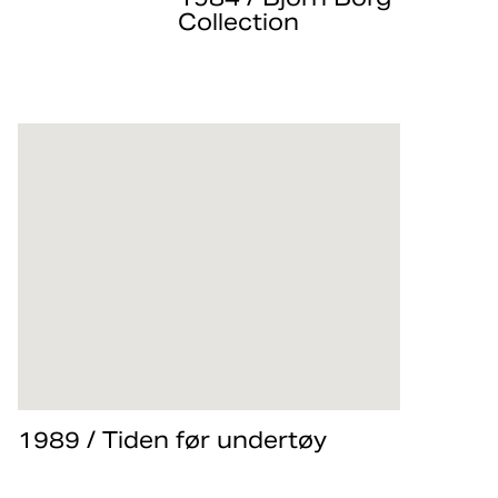
Collection
Du kan ikke vinne uten å lære deg å tape.
I tennislegendens navn ble Björn Borg-
kolleksjonen grunnlagt, med Rohdi Heintz
som sjefsdesigner. De startet med
sportsklær, men med sin selvsikre holdning
kom store ideer – og etter noen år tok
selskapet et modig steg inn i
undertøysverdenen.
1989 / Tiden før undertøy
The Perfect Fit
ble et internasjonalt fenomen da vi
ekspanderte til nye markeder.