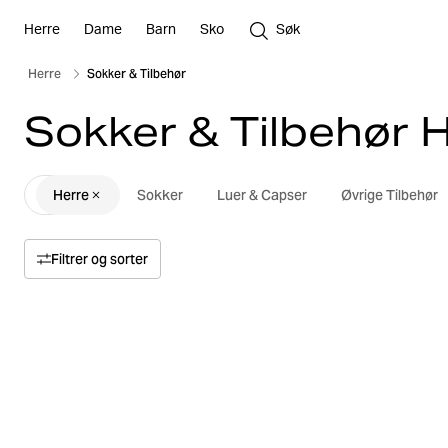
Herre
Dame
Barn
Sko
Søk
Herre
Sokker & Tilbehør
Sokker & Tilbehør 
Herre
Sokker
Luer & Capser
Øvrige Tilbehør
Filtrer og sorter
Sorter etter
Relevans
Pris
Pris høy til lav
Størrelse
Pris lav til høy