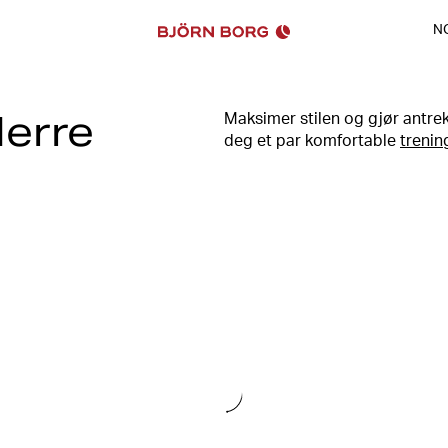
N
Herre
Maksimer stilen og gjør antre
deg et par komfortable
trenin
sportsbag
over skulderen og t
Da er du klar for alt dagen bri