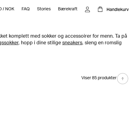
Handlekurv
O
/
NOK
FAQ
Stories
Bærekraft
kket komplett med sokker og accessoirer for menn. Ta på
gssokker
, hopp i dine stilige
sneakers
, sleng en romslig
opp looken med en varm og fin lue, eller en stilren caps.
nger.
Viser 85 produkter