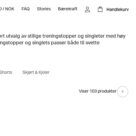
Handlekurv
O
/
NOK
FAQ
Stories
Bærekraft
ort utvalg av stilige treningstopper og singleter med høy
ningstopper og singlets passer både til svette
bruk, med sitt rene design og mange fargevalg. Velg blant
k tops og loose fit singleter, til stilige crop tops.
Shorts
Skjørt & Kjoler
Viser 103 produkter