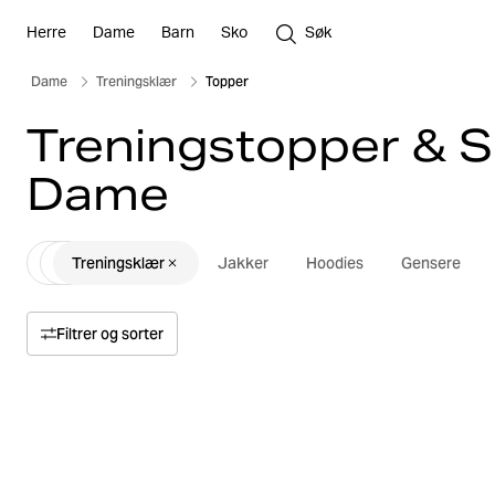
Herre
Dame
Barn
Sko
Søk
Dame
Treningsklær
Topper
Treningstopper & S
Dame
Treningsklær
Jakker
Hoodies
Gensere
Filtrer og sorter
Sorter etter
Relevans
Pris
Pris høy til lav