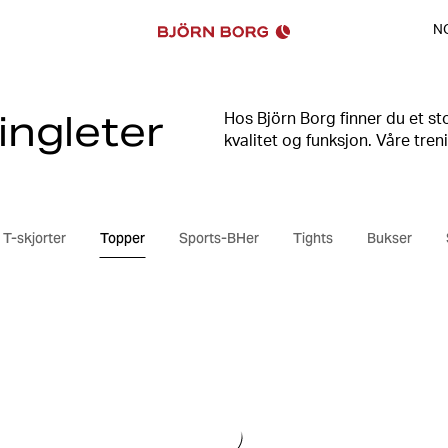
N
ingleter
Hos Björn Borg finner du et st
kvalitet og funksjon. Våre tre
treningsøkter og til hverdags
ulike modeller, fra slimmede tan
T-skjorter
Topper
Sports-BHer
Tights
Bukser