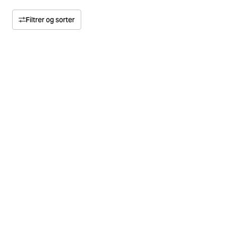
Filtrer og sorter
Sorter etter
Relevans
Pris
Pris høy til lav
Størrelse
Pris lav til høy
Farge
Materiale
Flerpakning
Konsept