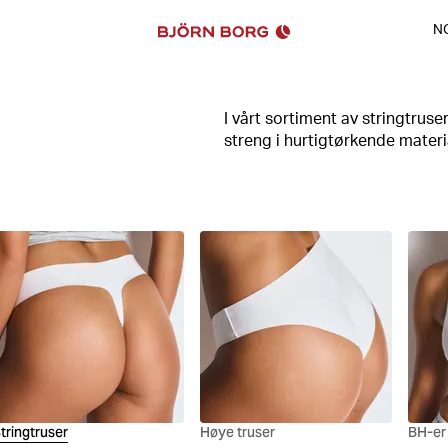
N
I vårt sortiment av stringtrus
streng i hurtigtørkende materia
materialer i myke nyanser med
mesh.
tringtruser
Høye truser
BH-er