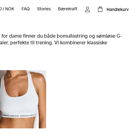
Handlekurv
O
/
NOK
FAQ
Stories
Bærekraft
er for dame finner du både bomullsstring og sømløse G-
ler, perfekte til trening. Vi kombinerer klassiske
 sporty design og kontrastfargede detaljer samt myk