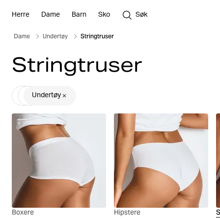
Herre
Dame
Barn
Sko
Søk
Dame
Undertøy
Stringtruser
Stringtruser
Undertøy
Boxere
Hipstere
S