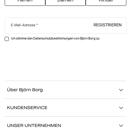
Herren
Damen
Kinder
REGISTRIEREN
E-Mail-Adresse
Ich stimme den Datenschutzbestimmungen von Björn Borg zu
Über Björn Borg
Über uns
KUNDENSERVICE
Nachhaltigkeit
Kontakt
Geschichten
UNSER UNTERNEHMEN
FAQ