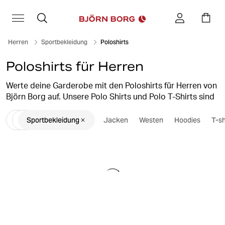
Herren
Sportbekleidung
Poloshirts
Poloshirts für Herren
Werte deine Garderobe mit den Poloshirts für Herren von
Björn Borg auf. Unsere Polo Shirts und Polo T-Shirts sind
sowohl für Stil als auch für Komfort entworfen und in
Sportbekleidung
Jacken
Westen
Hoodies
T-sh
verschiedenen Farben erhältlich. Die kurzärmeligen
Poloshirts bestehen aus weichen Materialien mit
moderner Passform und vielseitigem Design. Ein Polo T-
Shirt ist perfekt für Alltag und Training. Ein zeitloses
Basic, das Stil mit einem sportlichen Gefühl verbindet.