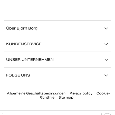
Über Björn Borg
Über uns
KUNDENSERVICE
Nachhaltigkeit
Kontakt
Geschichten
UNSER UNTERNEHMEN
FAQ
Storefinder
Karriere bei Björn Borg
Zurückkehren/Beanspruchen
FOLGE UNS
Presse
Mein Konto
Instagram
Unternehmensführung
Allgemeine Geschäftsbedingungen
Privacy policy
Cookie-
Facebook
Richtlinie
Site map
TikTok
YouTube