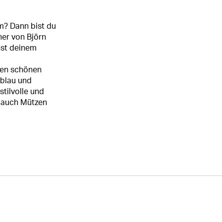
m? Dann bist du
ner von Björn
nst deinem
ren schönen
eblau und
tilvolle und
u auch Mützen