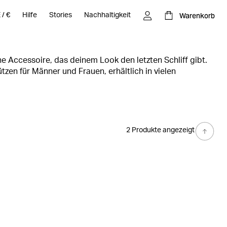
Warenkorb
E
/
€
Hilfe
Stories
Nachhaltigkeit
ne Accessoire, das deinem Look den letzten Schliff gibt.
n für Männer und Frauen, erhältlich in vielen
einem aufgedruckten Logo als zusätzliches Detail. Runde
Mütze ab oder kaschiere einfach, wenn deine Haare mal
2 Produkte angezeigt