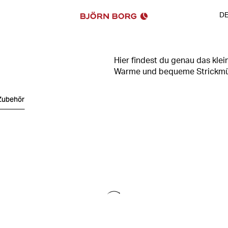
D
Hier findest du genau das klei
Warme und bequeme Strickmütze
verschiedenen Farben und mit 
deinen Look mit einer coolen 
Zubehör
nicht sitzen.