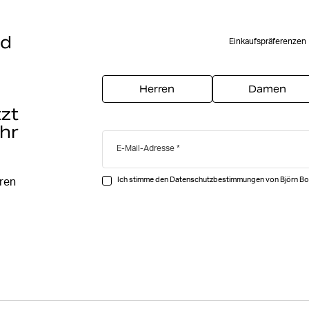
nd
Einkaufspräferenzen
t
Herren
Damen
tzt
hr
E-Mail-Adresse
Ich stimme den Datenschutzbestimmungen von Björn Bo
ären