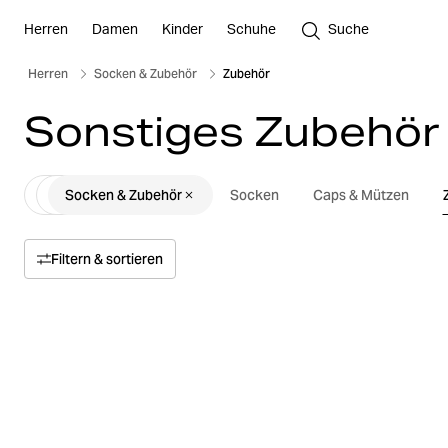
Herren
Damen
Kinder
Schuhe
Suche
Herren
Socken & Zubehör
Zubehör
Sonstiges Zubehör
Socken & Zubehör
Socken
Caps & Mützen
Filtern & sortieren
Sortieren nach
Relevanz
Preis
Preis von oben nach unten
Größe
Preis von unten nach oben