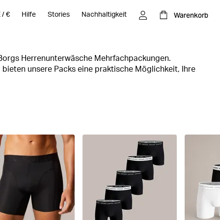
Warenkorb
E
/
€
Hilfe
Stories
Nachhaltigkeit
n Borgs Herrenunterwäsche Mehrfachpackungen.
l bieten unsere Packs eine praktische Möglichkeit, Ihre
 Entdecken Sie eine Vielfalt von Boxershorts und Trunks
für perfekte Passform und Langlebigkeit. Egal ob
te Muster oder elegante Designs – unsere Packs haben
bei. Bringen Sie mit Björn Borgs Mehrfachpackungen
chublade, den ganzen Tag, jeden Tag.