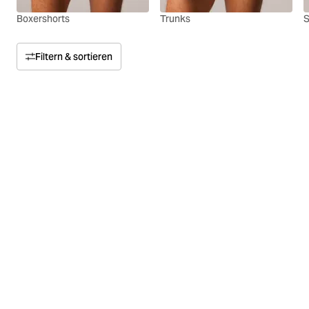
Boxershorts
Trunks
S
Filtern & sortieren
Sortieren nach
Relevanz
Preis
Preis von oben nach unten
Größe
Preis von unten nach oben
Farbe
Material
Multipack
Konzept