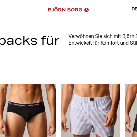
D
packs für
Verwöhnen Sie sich mit Björ
Entwickelt für Komfort und Sti
Lieblingsbasics aufzustocken.
aus hochwertigen Materialien 
klassische Uni-Farben, gewag
für jeden Geschmack etwas da
Komfort in Ihre Unterwäsches