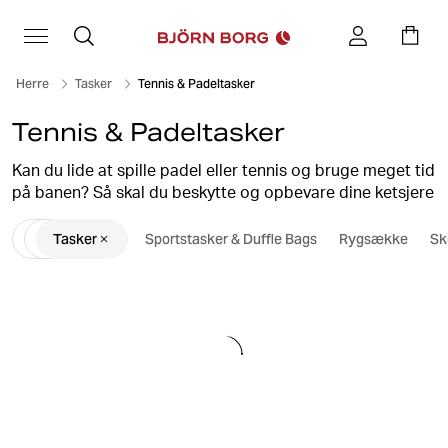
Herre
Tasker
Tennis & Padeltasker
Tennis & Padeltasker
Kan du lide at spille padel eller tennis og bruge meget tid
på banen? Så skal du beskytte og opbevare dine ketsjere
og bolde på en pæn og smart måde. Du bærer dem
Tasker
Sportstasker & Duffle Bags
Rygsække
Sk
sikkert og bekvemt med vores stilfulde tennis- og
padeltasker.