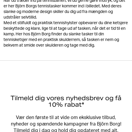
Når du træder ind på tennisbanen, vil du gerne gøre indtryk, og det
er her Björn Borgs tennistasker kommer ind i billedet. Med deres
slanke og moderne design skiller du dig ud fra mængden og
udstråler selvtillid.
Med et stilfuldt og praktisk tennishylster opbevarer du dine ketsjere
beskyttede og klare, lige til at tage ud af tasken, når det er tid til en
kamp. Her hos Björn Borg finder du slanke tasker til din
tennisketsjer med en praktisk skulderrem, så tasken er nem og
bekvem at smide over skulderen og tage med dig.
Tilmeld dig vores nyhedsbrev og få
10% rabat*
Vær den første til at vide om eksklusive tilbud,
nyheder og spændende kampagner fra Björn Borg!
Tilmeld dig i dag og hold dig opdateret med alt,