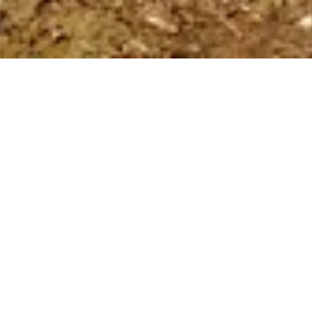
Environnement
Chez Björn Borg, la formation fait partie de notre quotidien et
notre objectif est d’inspirer les personnes à devenir la meilleure
version d’elles-mêmes. Tout ce que nous entreprenons, nous le
faisons avec passion et une attitude gagnante. Nous faisons de
notre mieux pour apporter des produits incroyables à ce monde,
sous forme de vêtements, de chaussures et d'accessoires
fabriqués dans des matériaux soigneusement sélectionnés et de
haute qualité pour garantir leur longévité.
Nous travaillons dur pour contribuer au changement en prenant
Notre
des mesures pour réduire nos émissions de carbone.
objectif premier en matière de durabilité consiste à réduire de
50 % en chiffres absolus notre empreinte carbone d’ici 2030 à
partir de la base annuelle de 2020.