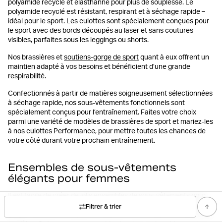
polyamide recyclé et élasthanne pour plus de souplesse. Le
polyamide recyclé est résistant, respirant et à séchage rapide –
idéal pour le sport. Les culottes sont spécialement conçues pour
le sport avec des bords découpés au laser et sans coutures
visibles, parfaites sous les leggings ou shorts.
Nos brassières et
soutiens-gorge de sport
quant à eux offrent un
maintien adapté à vos besoins et bénéficient d’une grande
respirabilité.
Confectionnés à partir de matières soigneusement sélectionnées
à séchage rapide, nos sous-vêtements fonctionnels sont
spécialement conçus pour l’entraînement. Faites votre choix
parmi une variété de modèles de brassières de sport et mariez-les
à nos culottes Performance, pour mettre toutes les chances de
votre côté durant votre prochain entraînement.
Ensembles de sous-vêtements
élégants pour femmes
Il est facile de créer de jolis ensembles de sous-vêtements pour
femmes avec nos
soutiens-gorge
et culottes assortis. Soutiens-
Filtrer & trier
gorge doux sans armatures, associés à des culottes de différents