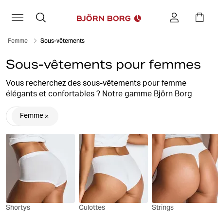
Femme
Sous-vêtements
Sous-vêtements pour femmes
Vous recherchez des sous-vêtements pour femme
élégants et confortables ? Notre gamme Björn Borg
réunie toute une variété de
soutiens-gorge souples sans
armatures
, de
soutiens-gorge de sport
, de
shorty
, de
Femme
sous-vêtements de sport, de
culottes
et de
strings
ajustés. Déclinés dans différents styles et matières, nos
sous-vêtements femme s’adaptent à tous les besoins.
Faites votre choix parmi nos culottes classiques en
coton et nos modèles de sport fonctionnels. Nous
proposons également des sous-vêtements unis et à
motifs, dotés de silhouettes élégantes de qualité.
Shortys
Culottes
Strings