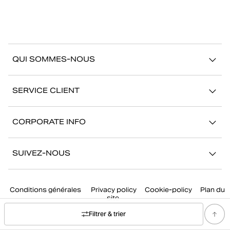
QUI SOMMES-NOUS
À propos de Björn Borg
SERVICE CLIENT
Développement durable
Contactez-nous
Stories
CORPORATE INFO
Aide
Showrooms
Votre carrière chez Björn Borg
Retour/Réclamation
SUIVEZ-NOUS
Presse
Mon compte
Instagram
Corporate governance
Conditions générales
Privacy policy
Cookie-policy
Plan du
Facebook
site
TikTok
Filtrer & trier
Youtube