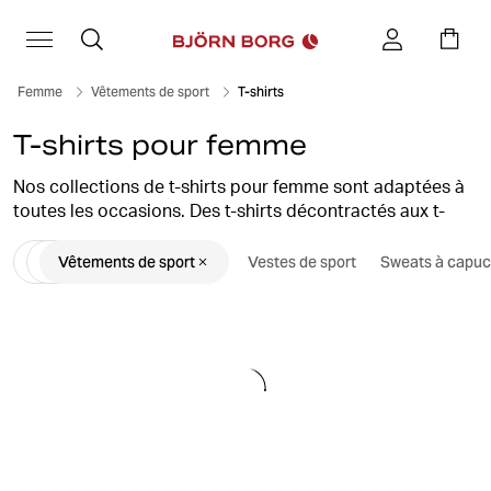
Femme
Vêtements de sport
T-shirts
T-shirts pour femme
Nos collections de t-shirts pour femme sont adaptées à
toutes les occasions. Des t-shirts décontractés aux t-
shirts de sport plus performants, vous trouverez des
Vêtements de sport
Vestes de sport
Sweats à capu
silhouettes parfaitement ajustées et un style assuré, que
vous souhaitiez vous reposer à la maison ou que vous
rendiez à la salle de sport pour une séance à haute
intensité.