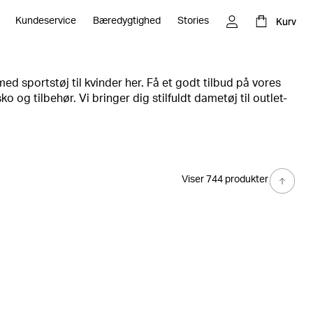
Kurv
Kundeservice
Bæredygtighed
Stories
ed sportstøj til kvinder her. Få et godt tilbud på vores
ko og tilbehør. Vi bringer dig stilfuldt dametøj til outlet-
 høj kvalitet og ydeevne. Spar stort, og opdater din
Viser 744 produkter