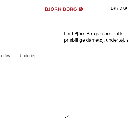
DK
/
DKK
Find Björn Borgs store outlet m
prisbillige dametøj, undertøj, s
priser, til sport og fritid med
garderobe med nye favoritter.
ories
Undertøj