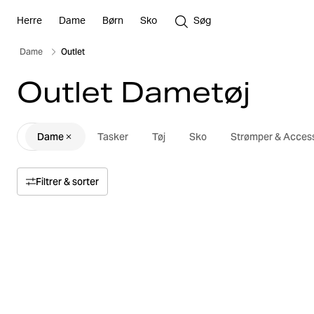
Herre
Dame
Børn
Sko
Søg
Dame
Outlet
Outlet Dametøj
Dame
Tasker
Tøj
Sko
Strømper & Access
Filtrer & sorter
Sortér med
Relevans
Pris
Pris høj til lav
Størrelse
Pris lav til høj