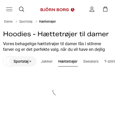
Dame
Sportstøj
Hættetrøjer
Hoodies - Hættetrøjer til damer
Vores behagelige hættetrøjer til damer fås i stilrene
farver og er det perfekte valg, når du vil have en dejlig
afslappet dag eller som et ydre lag under træningen. Vi
Sportstøj
Jakker
Hættetrøjer
Sweaters
T-shir
har hættetrøjer med og uden lynlås. I sortimentet finder
du både ensfarvede hættetrøjer og hoodies med print.
Björn Borg hoodies fås i flere forskellige farver og kan
ofte matches som et komplet sæt sammen med
joggingbukser
i samme farve.