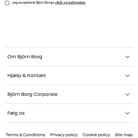
Jeg accepterer Björn Borgs
vilkår og betingelser
Om Björn Borg
Vores historie
Hjælp & Kontakt
Bæredygtighed
Kontakt os
Stories
Björn Borg Corporate
FAQ
Showrooms
Jobs & karriere
Retur/Reklamation
Følg os
Presse
Min konto
Instagram
Corporate website
Terms & Conditions
Privacy policy
Cookie policy
Site map
Facebook