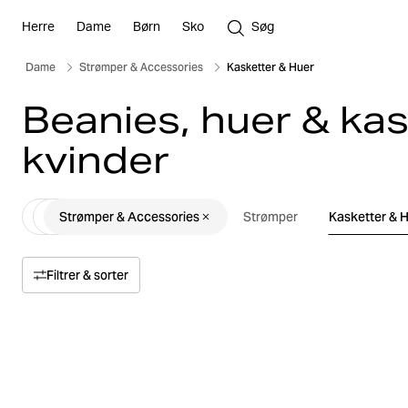
Herre
Dame
Børn
Sko
Søg
Dame
Strømper & Accessories
Kasketter & Huer
Beanies, huer & kask
kvinder
Strømper & Accessories
Strømper
Kasketter & 
Filtrer & sorter
Sortér med
Relevans
Pris
Pris høj til lav