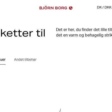
DK
/
DKK
etter til
Det er her, du finder det lille t
det en varm og behagelig strik
med trykt logo som en ekstra d
fuldende dit look, eller måske 
Huer
Andet tilbehør