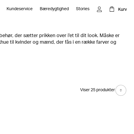
Kurv
Kundeservice
Bæredygtighed
Stories
ilbehør, der sætter prikken over i'et til dit look. Måske er
hue til kvinder og mænd, der fås i en række farver og
etalje. Måske har du brug for en cool kasket for at
bare for at skjule en dårlig hårdag.
Viser 25 produkter