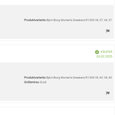
Produktvariante:
Björn Borg Women's Sneakers R1300 Vit, 37, Vit, 37
Verifiziert
KÄUFER
K
03.02.2025
Produktvariante:
Björn Borg Women's Sneakers R1300 Vit, 40, Vit, 40
Größentreu
: Groß