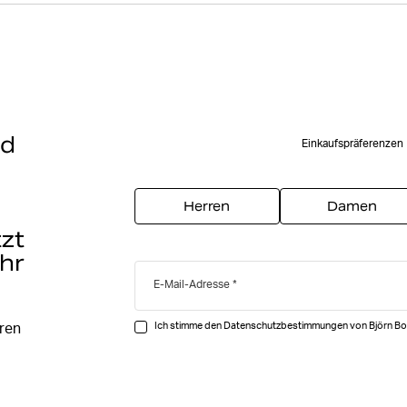
nd
Einkaufspräferenzen
t
Herren
Damen
tzt
hr
E-Mail-Adresse
Ich stimme den Datenschutzbestimmungen von Björn Bo
ären