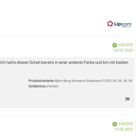
Basierend
5
 bietet hervorragenden Grip für sicheren Halt
auf
are Einlegesohle aus recyceltem Polyester verbessert
6
Bewertungen
Women's Sneakers R1300
u
Verifiziert
KÄUFER
K
02.07.2025
 Ich hatte diesen Schuh bereits in einer anderen Farbe und bin mit beiden
Produktvariante:
Björn Borg Women's Sneakers R1300 Vit, 38, Vit, 38
Größentreu
: Perfekt
Verifiziert
KÄUFER
K
14.08.2025