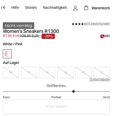
Warenkorb
E
/
€
Hilfe
Stories
Nachhaltigkeit
6 bewertungen
Nicht vorrätig
Women's Sneakers R1300
-20%
87.96 EUR
109.95 EUR
880
White / Pink
Auf Lager
36
37
38
39
40
41
Größentabelle
Größentreu
3.666666666666667
Klein
Perfekt
Groß
von
Basierend
5
Größe wählen
auf
6