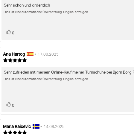
von
Sehr schön und ordentlich
Rezensionstext:
5
Sternen
Dies ist eine automatische Übersetzung. Original anzeigen.
Bewertung(en)
Stimme
0
zu
Ana Hartog
Autor
Bewertungsdatum:
•
17.08.2025
der
Bewertung:
Rezension:
5.0
von
Sehr zufrieden mit meinem Online-Kauf meiner Turnschuhe bei Bjorn Borg R
Rezensionstext:
5
Sternen
Dies ist eine automatische Übersetzung. Original anzeigen.
Bewertung(en)
Stimme
0
zu
Maria Raicevic
Autor
Bewertungsdatum:
•
14.08.2025
der
Bewertung: