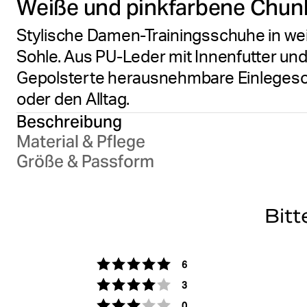
Weiße und pinkfarbene Chun
Stylische Damen-Trainingsschuhe in we
Sohle. Aus PU-Leder mit Innenfutter un
Gepolsterte herausnehmbare Einlegesohl
oder den Alltag.
Beschreibung
Material & Pflege
Größe & Passform
Bitt
Stimmen
Bewertung: 5 von 5 Sterne
6
Stimmen
Bewertung: 4 von 5 Sterne
3
Stimmen
Bewertung: 3 von 5 Sterne
0