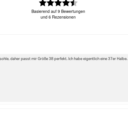
Bewertung:
Leichte Gummi-Außensohle
n
4.7
Gepolsterte herausnehmb
Basierend auf 9 Bewertungen
von
n
und 6 Rezensionen
die Unterstützung
5
Artikelnummer: 2411584526_1363
Sternen
Damen
Schuhe
Sneaker
ewertung
Bilder
Größentre
ohle, daher passt mir Größe 38 perfekt. Ich habe eigentlich eine 37er Halbe.