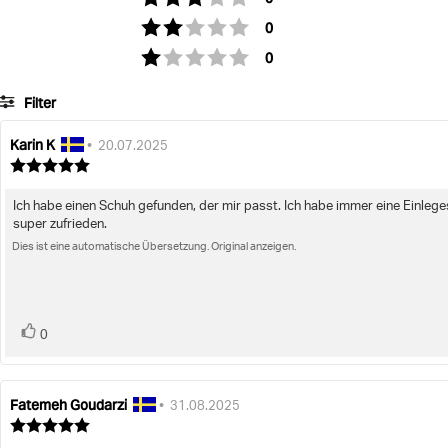
Stimmen
Bewertung: 2 von 5 Sterne
0
Stimmen
Bewertung: 1 von 5 Sterne
0
Filter
B
Karin K
Autor
Bewertungsdatum:
•
20.07.2025
der
Bewertung:
Rezension:
5.0
von
Ich habe einen Schuh gefunden, der mir passt. Ich habe immer eine Einleges
Rezensionstext:
5
super zufrieden.
Sternen
Dies ist eine automatische Übersetzung. Original anzeigen.
Bewertung(en)
Stimme
0
zu
Fatemeh Goudarzi
Autor
Bewertungsdatum:
•
31.08.2025
der
Bewertung:
Rezension:
5.0