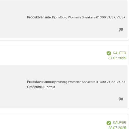
Produktvariante:
Björn Borg Women's Sneakers R1300 Vit, 37, Vit, 37
Verifiziert
KÄUFER
K
31.07.2025
Produktvariante:
Björn Borg Women's Sneakers R1300 Vit, 38, Vit, 38
Größentreu
: Perfekt
Verifiziert
KÄUFER
K
28.07.2025