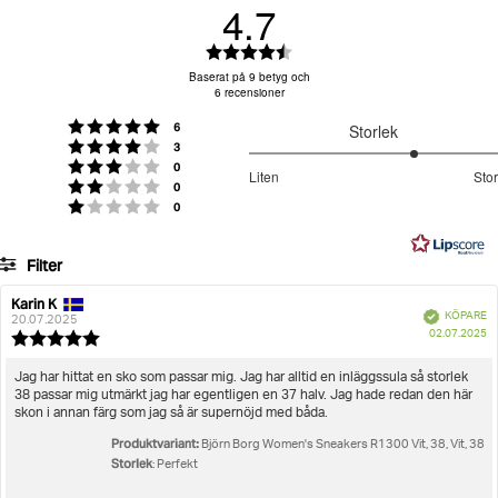
4.7
dessa mångsidiga träningsskor både stil och funktion.
PU-läder på ovansidan kombinerat med
Betyg:
textilmaterial för hållbarhet
Logga in för att se din returgrad
4.7
Baserat på 9 betyg och
Foder och innersula i återvunnen polyester erbjuder
6 recensioner
utav
miljömedveten komfort
5
röster
Betyg: 5 utav 5 stjärnor
Kraftig suldesign säkerställer komfort och stil hela
6
Storlek
stjärnor
röster
Betyg: 4 utav 5 stjärnor
3
dagen
3.666666666666667
röster
Betyg: 3 utav 5 stjärnor
0
Liten
Stor
Lättvikts gummiyttersula ger utmärkt grepp
röster
utav
Betyg: 2 utav 5 stjärnor
0
Baserat
Vadderad avtagbar innersula i återvunnen polyester
röster
Betyg: 1 utav 5 stjärnor
0
5
på
förstärker stödet
6
Filter
Artikelnummer: 2411584526_1363
betyg
Betyg
Bilder
Karin K
Dam
Skor
Sneakers
Women's Sneakers R1300
Recensionsförfattare:
Recensionsdatum:
Bekräftad
KÖPARE
20.07.2025
K
Storlek
02.07.2025
Recensionsbetyg:
5.0
utav
Recensionstext:
Jag har hittat en sko som passar mig. Jag har alltid en inläggssula så storlek
5
38 passar mig utmärkt jag har egentligen en 37 halv. Jag hade redan den här
stjärnor
skon i annan färg som jag så är supernöjd med båda.
Produktvariant:
Björn Borg Women's Sneakers R1300 Vit, 38, Vit, 38
Storlek
: Perfekt