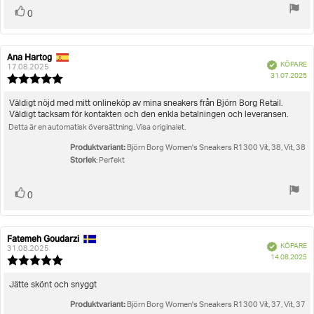
Rösta
röst(er)
0
upp
Ana Hartog
Recensionsförfattare:
Recensionsdatum:
Bekräftad
KÖPARE
17.08.2025
K
31.07.2025
Recensionsbetyg:
5.0
utav
Recensionstext:
Väldigt nöjd med mitt onlineköp av mina sneakers från Björn Borg Retail.
5
Väldigt tacksam för kontakten och den enkla betalningen och leveransen.
stjärnor
Detta är en automatisk översättning. Visa originalet.
Produktvariant:
Björn Borg Women's Sneakers R1300 Vit, 38, Vit, 38
Storlek
: Perfekt
Rösta
röst(er)
0
upp
Fatemeh Goudarzi
Recensionsförfattare:
Recensionsdatum:
Bekräftad
KÖPARE
31.08.2025
K
14.08.2025
Recensionsbetyg:
5.0
utav
Recensionstext:
Jätte skönt och snyggt
5
Produktvariant:
stjärnor
Björn Borg Women's Sneakers R1300 Vit, 37, Vit, 37