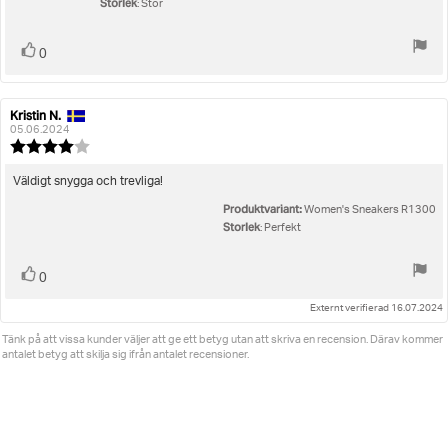
Storlek
: Stor
Rösta
röst(er)
0
upp
Kristin N.
Recensionsförfattare:
Recensionsdatum:
05.06.2024
Recensionsbetyg:
4.0
utav
Recensionstext:
Väldigt snygga och trevliga!
5
Produktvariant:
stjärnor
Women's Sneakers R1300
Storlek
: Perfekt
Rösta
röst(er)
0
upp
Externt verifierad 16.07.2024
Tänk på att vissa kunder väljer att ge ett betyg utan att skriva en recension. Därav kommer
antalet betyg att skilja sig ifrån antalet recensioner.