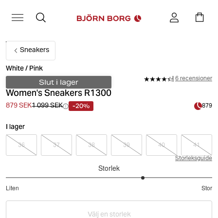
Sneakers
White / Pink
6 recensioner
Slut i lager
Women's Sneakers R1300
-20%
879 SEK
1 099 SEK
879
I lager
36
37
38
39
40
41
Storleksguide
Storlek
3.666666666666667
Liten
Stor
utav
Baserat
5
på
Välj en storlek