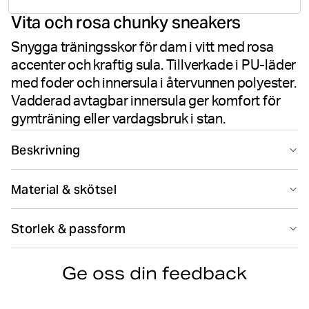
6
Vita och rosa chunky sneakers
betyg
Snygga träningsskor för dam i vitt med rosa
accenter och kraftig sula. Tillverkade i PU-läder
med foder och innersula i återvunnen polyester.
Vadderad avtagbar innersula ger komfort för
gymträning eller vardagsbruk i stan.
Beskrivning
Björn Borg R1300 STU i White/Pink erbjuder bekväm stil
Material & skötsel
för vardagsanvändning och träning. Dessa kraftiga
sneakers kombinerar textil och PU-läder för en hållbar
81% POLYURETHANE / 19% POLYESTER TEXTILE
konstruktion. Fodret och innersulan i återvunnen
Storlek & passform
Tillverkad i: China(CN)
polyester levererar miljömedveten komfort, medan den
kraftiga sulan säkerställer komfort hela dagen. Den lätta
Hitta din storlek
Storleksguide
gummiyttersulan ger utmärkt grepp och den vadderade
Ge oss din feedback
avtagbara innersulan förstärker stödet. Oavsett om du
Tvättas ej
är på väg till gymmet eller utforskar staden levererar