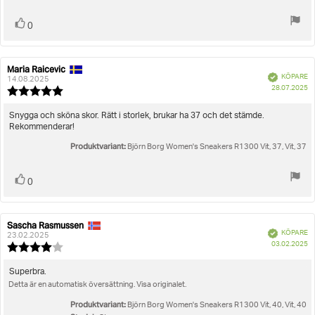
Rösta
röst(er)
0
upp
Maria Raicevic
Recensionsförfattare:
Recensionsdatum:
Bekräftad
KÖPARE
14.08.2025
K
28.07.2025
Recensionsbetyg:
5.0
utav
Recensionstext:
Snygga och sköna skor. Rätt i storlek, brukar ha 37 och det stämde.
5
Rekommenderar!
stjärnor
Produktvariant:
Björn Borg Women's Sneakers R1300 Vit, 37, Vit, 37
Rösta
röst(er)
0
upp
Sascha Rasmussen
Recensionsförfattare:
Recensionsdatum:
Bekräftad
KÖPARE
23.02.2025
K
03.02.2025
Recensionsbetyg:
4.0
utav
Recensionstext:
Superbra.
5
Detta är en automatisk översättning. Visa originalet.
stjärnor
Produktvariant:
Björn Borg Women's Sneakers R1300 Vit, 40, Vit, 40