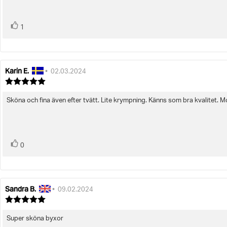
röst(er)
Rösta
1
upp
Karin E.
Recensionsförfattare:
Recensionsdatum:
•
02.03.2024
Recensionsbetyg:
5.0
utav
Sköna och fina även efter tvätt. Lite krympning. Känns som bra kvalitet. M
Recensionstext:
5
stjärnor
röst(er)
Rösta
0
upp
Sandra B.
Recensionsförfattare:
Recensionsdatum:
•
09.02.2024
Recensionsbetyg:
5.0
utav
Super sköna byxor
Recensionstext:
5