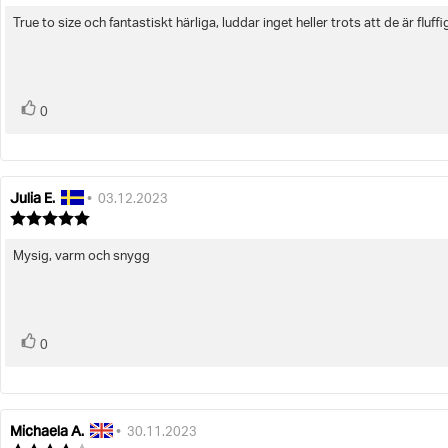
5.0
utav
True to size och fantastiskt härliga, luddar inget heller trots att de är fluffi
Recensionstext:
5
stjärnor
röst(er)
Rösta
0
upp
Julia E.
Recensionsförfattare:
Recensionsdatum:
•
03.12.2023
Recensionsbetyg:
5.0
utav
Mysig, varm och snygg
Recensionstext:
5
stjärnor
röst(er)
Rösta
0
upp
Michaela A.
Recensionsförfattare:
Recensionsdatum:
•
30.11.2023