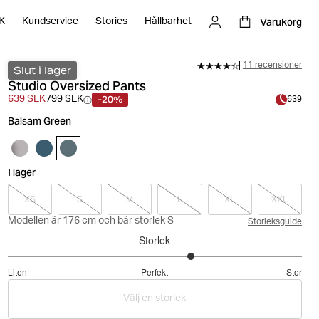
Varukorg
K
Kundservice
Stories
Hållbarhet
11 recensioner
Slut i lager
Studio Oversized Pants
-20%
639 SEK
799 SEK
639
Balsam Green
I lager
XS
S
M
L
XL
XXL
Modellen är 176 cm och bär storlek S
Storleksguide
Storlek
3.5
Liten
Perfekt
Stor
utav
Baserat
5
Välj en storlek
på
20