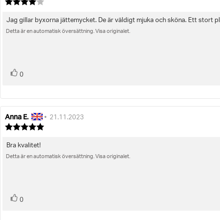
Recensionsbetyg:
4.0
utav
Jag gillar byxorna jättemycket. De är väldigt mjuka och sköna. Ett stort pl
Recensionstext:
5
Detta är en automatisk översättning. Visa originalet.
stjärnor
röst(er)
Rösta
0
upp
Anna E.
Recensionsförfattare:
Recensionsdatum:
•
21.11.2023
Recensionsbetyg:
5.0
utav
Bra kvalitet!
Recensionstext:
5
Detta är en automatisk översättning. Visa originalet.
stjärnor
röst(er)
Rösta
0
upp