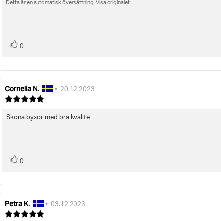
Detta är en automatisk översättning. Visa originalet.
stjärnor
röst(er)
Rösta
0
upp
Cornelia N.
Recensionsförfattare:
Recensionsdatum:
•
20.12.2023
Recensionsbetyg:
5.0
utav
Sköna byxor med bra kvalite
Recensionstext:
5
stjärnor
röst(er)
Rösta
0
upp
Petra K.
Recensionsförfattare:
Recensionsdatum:
•
03.12.2023
Recensionsbetyg: