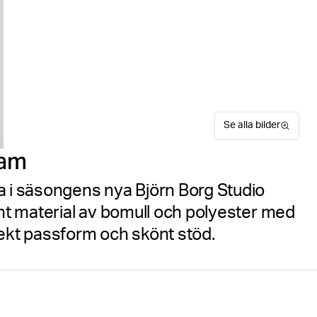
Se alla bilder
dam
a i säsongens nya Björn Borg Studio
int material av bomull och polyester med
fekt passform och skönt stöd.
Från den nya kollektionen S
Hitta din storlek
Storleks
oversized sweatpants i bomu
passform och tack vare den 