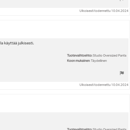
Ulkoisesti todennettu 10.04.2024
a käyttää julkisesti.
Tuotevaihtoehto:
Studio Oversized Pants
Koon mukainen
: Täydellinen
Ulkoisesti todennettu 10.04.2024
Tuotevaihtoehto:
Studio Oversized Pants