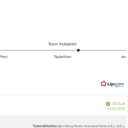
ly return unused items.
Do not dryclean
inal packaging with tags attached.
eturns & Refunds
page.
 waist
Iron low
Koon mukainen
Wash with similar colours
3.5
Pieni
Täydellinen
Iso
/
Perustuu
5
20
ääneen
nen
Vahvistettu
OSTAJA
O
03.03.2025
p
Tuotevaihtoehto:
Björn Borg Studio Oversized Pants Grå, L, Grå, L