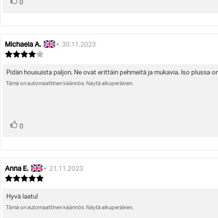
Ääni(et)
Äänestä
0
ylöspäin
Michaela A.
Arvostelun
Arvostelun
•
30.11.2023
kirjoittaja:
päivämäärä:
Arvostelun
luokitus:
4.0
Pidän housuista paljon. Ne ovat erittäin pehmeitä ja mukavia. Iso plussa on,
Arvostelun
5:sta
Tämä on automaattinen käännös. Näytä alkuperäinen.
teksti:
tähdestä
Ääni(et)
Äänestä
0
ylöspäin
Anna E.
Arvostelun
Arvostelun
•
21.11.2023
kirjoittaja:
päivämäärä:
Arvostelun
luokitus:
5.0
Hyvä laatu!
Arvostelun
5:sta
Tämä on automaattinen käännös. Näytä alkuperäinen.
teksti:
tähdestä