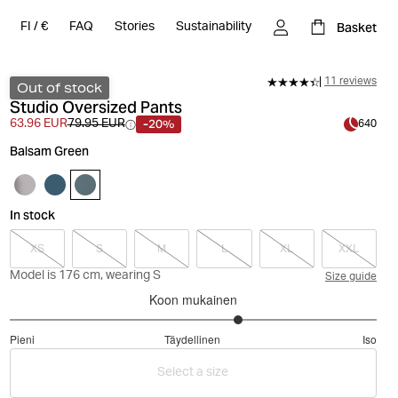
Basket
FI
/
€
FAQ
Stories
Sustainability
11 reviews
Out of stock
Studio Oversized Pants
-20%
63.96 EUR
79.95 EUR
640
Balsam Green
In stock
XS
S
M
L
XL
XXL
Model is 176 cm, wearing S
Size guide
Koon mukainen
3.5
Pieni
Täydellinen
Iso
/
Perustuu
5
Select a size
20
ääneen