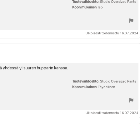
Tuotevaihtoehto:
Studio Oversized Pants
Koon mukainen
: Iso
Ulkoisesti todennettu 16.07.2024
iitä yhdessä ylisuuren hupparin kanssa.
Tuotevaihtoehto:
Studio Oversized Pants
Koon mukainen
: Täydellinen
Ulkoisesti todennettu 16.07.2024