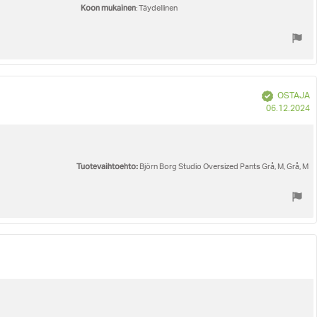
Koon mukainen
: Täydellinen
Vahvistettu
OSTAJA
O
06.12.2024
p
Tuotevaihtoehto:
Björn Borg Studio Oversized Pants Grå, M, Grå, M