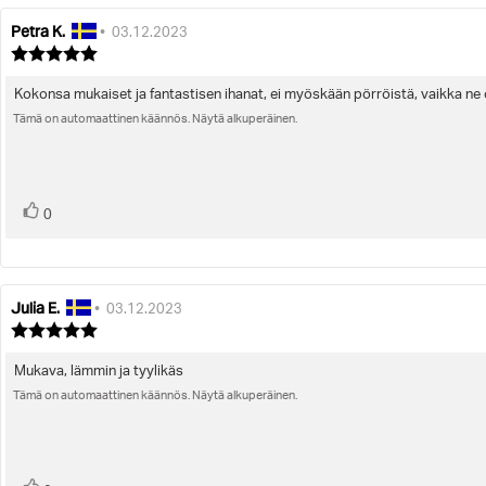
Petra K.
Arvostelun
Arvostelun
•
03.12.2023
kirjoittaja:
päivämäärä:
Arvostelun
luokitus:
5.0
Kokonsa mukaiset ja fantastisen ihanat, ei myöskään pörröistä, vaikka ne 
Arvostelun
5:sta
Tämä on automaattinen käännös. Näytä alkuperäinen.
teksti:
tähdestä
Ääni(et)
Äänestä
0
ylöspäin
Julia E.
Arvostelun
Arvostelun
•
03.12.2023
kirjoittaja:
päivämäärä:
Arvostelun
luokitus:
5.0
Mukava, lämmin ja tyylikäs
Arvostelun
5:sta
Tämä on automaattinen käännös. Näytä alkuperäinen.
teksti:
tähdestä