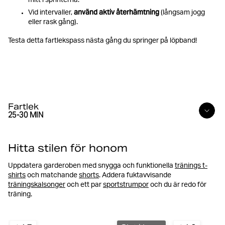
mitt i sprinterna.
använd aktiv återhämtning
Vid intervaller,
(långsam jogg
eller rask gång).
Testa detta fartlekspass nästa gång du springer på löpband!
Fartlek
25-30 MIN
5 min:
Uppvärmningsjogg
Hitta stilen för honom
Uppdatera garderoben med snygga och funktionella
tränings t-
20 min:
shirts
och matchande
shorts
. Addera fuktavvisande
Alternera mellan olika hastigheter
träningskalsonger
och ett par
sportstrumpor
och du är redo för
1 min snabbt → 2 min lugnt
träning.
2 min snabbt → 3 min lugnt