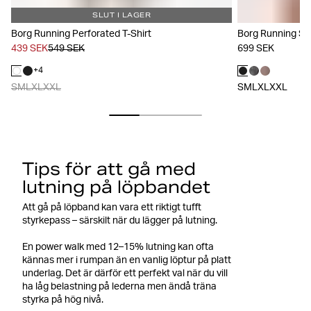
SLUT I LAGER
Borg Running Perforated T-Shirt
Borg Running Sho
439 SEK
549 SEK
699 SEK
+
4
S
M
L
XL
XXL
S
M
L
XL
XXL
Tips för att gå med
lutning på löpbandet
Att gå på löpband kan vara ett riktigt tufft
styrkepass – särskilt när du lägger på lutning.
En power walk med 12–15% lutning kan ofta
kännas mer i rumpan än en vanlig löptur på platt
underlag. Det är därför ett perfekt val när du vill
ha låg belastning på lederna men ändå träna
styrka på hög nivå.