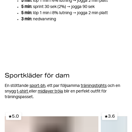
5 min
: löp 1 min i 6% lutning → jogga 2 min platt
5 min
: sprint 30 sek (2%) → jogga 90 sek
5 min
: löp 1 min i 8% lutning → jogga 2 min platt
3 min
: nedvarvning
Sportkläder för dam
En stöttande
sport-bh
, ett par följsamma
träningstights
och en
snygg
t-shirt
eller
midlayer tröja
blir en perfekt outfit för
träningspasset.
5.0
3.6