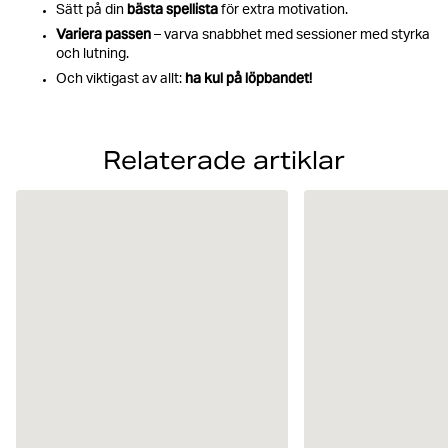
bästa spellista
5 min
Sätt på din
→ Upprepa 3 sprintintervaller
för extra motivation.
Variera passen
– varva snabbhet med sessioner med styrka
och lutning.
ha kul på löpbandet!
5 min
Och viktigast av allt:
→ Power walk 4 min i 10–12% lutning
→ jogga 1 min utan lutning
Relaterade artiklar
2 min
→ Sprint 30 sek → gång 90 sek (utan
lutning)
5 min
→ Power walk 4 min i 12–15% lutning
→ jogga 1 min utan lutning
1-2 min
→ Nedvarvning med lätt gång utan
lutning