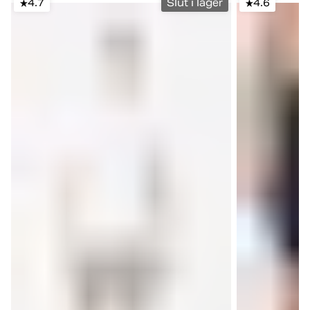
4.7
Slut i lager
4.6
30 sek sprint → 90 sek jogg
Tips:
Prova dig fram med
hastighetsknapparna och utmana dig själv!
5 min:
Nedvarvning på löpbandet (lätt jogg
eller gång)