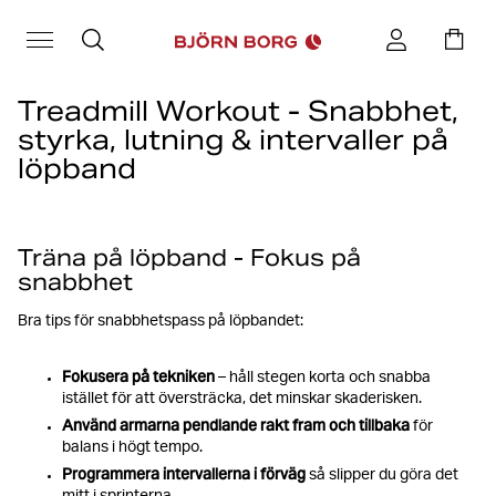
Treadmill Workout - Snabbhet,
styrka, lutning & intervaller på
löpband
Att träna på löpband är ett utmärkt sätt att bygga snabbhet,
styrka och uthållighet. Genom att kombinera lutningsutmaningar,
Träna på löpband - Fokus på
kraftfulla intervaller och tempovariationer kan du förvandla dina
enkla löppass till effektiva träningspass med grymma resultat.
snabbhet
Bra tips för snabbhetspass på löpbandet:
Fokusera på tekniken
– håll stegen korta och snabba
istället för att översträcka, det minskar skaderisken.
Använd armarna pendlande rakt fram och tillbaka
för
balans i högt tempo.
Programmera intervallerna i förväg
så slipper du göra det