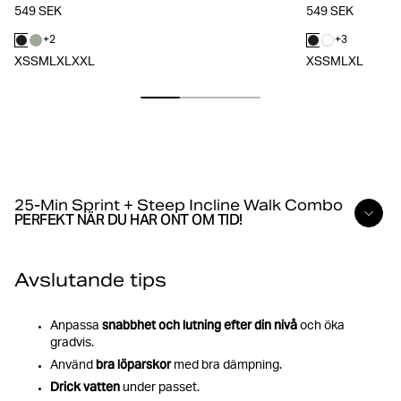
549 SEK
549 SEK
+
2
+
3
XS
S
M
L
XL
XXL
XS
S
M
L
XL
25-Min Sprint + Steep Incline Walk Combo
PERFEKT NÄR DU HAR ONT OM TID!
5 min
: uppvärmning med gång, 1% lutning
Avslutande tips
snabbhet och lutning
efter din nivå
Anpassa
2 min
och öka
: sprint 30 sek → gång 90 sek (1%
gradvis.
lutning)
bra löparskor
Använd
med bra dämpning.
Drick vatten
under passet.