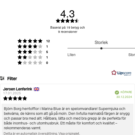
100% polyester ger mjuk ullig komfort och behaglig
4.3
känsla
Klassisk toffeldesign passar perfekt för avkoppling
Betyg:
och vardagsbruk hemma
Logga in för att se din returgrad
4.3
Baserat på 19 betyg och
Färgmatchande svart gummisula ger pålitligt grepp
9 recensioner
utav
och stabilitet inomhus
5
röster
Betyg: 5 utav 5 stjärnor
Broderad Borg-logorand på ovansidan tillför märkets
12
Storlek
stjärnor
röster
Betyg: 4 utav 5 stjärnor
1
ikoniska detaljer
3
röster
Betyg: 3 utav 5 stjärnor
5
Liten
Stor
Mysig inomhusdesign som håller fötterna varma och
röster
utav
Betyg: 2 utav 5 stjärnor
1
Baserat
bekväma hela dagen
röster
Betyg: 1 utav 5 stjärnor
0
5
på
Artikelnummer: BJ206057AM_BK00
8
Filter
betyg
Herr
Skor
Tofflor
Men's Slippers Homy
Betyg
Bilder
Jeroen Lenferink
Recensionsförfattare:
Recensionsdatum:
Bekräftad
KÖPARE
17.01.2025
K
Storlek
30.12.2024
Recensionsbetyg:
5.0
utav
Recensionstext:
Björn Borg herrtofflor i Marina Blue är en spelomvandlare! Supermjuka och
5
bekväma, de känns som att gå på moln. Den livfulla marinablå färgen är snygg
stjärnor
och passar bra med allt. Hållbara, lätta och med bra grepp är de perfekta för
både inomhus- och utomhusbruk. Ett måste för komfort och kvalitet –
rekommenderas varmt.
Detta är en automatisk översättning. Visa originalet.