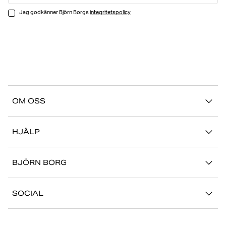
Jag godkänner Björn Borgs
integritetspolicy
OM OSS
Vår story
HJÄLP
Hållbarhet
Logga in på Mina Sidor
Stories
BJÖRN BORG
Kontakta oss
Butiker
Jobba hos oss
FAQ
SOCIAL
Press
Retur/Reklamation
Instagram
Företaginformation