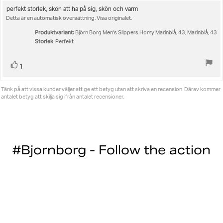
utav
Recensionstext:
perfekt storlek, skön att ha på sig, skön och varm
5
Detta är en automatisk översättning. Visa originalet.
stjärnor
Produktvariant:
Björn Borg Men's Slippers Homy Marinblå, 43, Marinblå, 43
Storlek
: Perfekt
Rösta
röst(er)
1
upp
Tänk på att vissa kunder väljer att ge ett betyg utan att skriva en recension. Därav kommer
antalet betyg att skilja sig ifrån antalet recensioner.
#Bjornborg - Follow the action