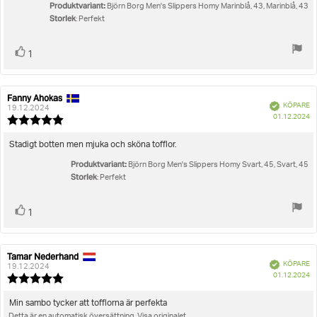
Produktvariant:
stjärnor
Björn Borg Men's Slippers Homy Marinblå, 43, Marinblå, 43
Storlek
: Perfekt
Rösta
röst(er)
1
upp
Fanny Ahokas
Recensionsförfattare:
Recensionsdatum:
Bekräftad
KÖPARE
19.12.2024
K
01.12.2024
Recensionsbetyg:
5.0
utav
Recensionstext:
Stadigt botten men mjuka och sköna tofflor.
5
Produktvariant:
stjärnor
Björn Borg Men's Slippers Homy Svart, 45, Svart, 45
Storlek
: Perfekt
Rösta
röst(er)
1
upp
Tamar Nederhand
Recensionsförfattare:
Recensionsdatum:
Bekräftad
KÖPARE
19.12.2024
K
01.12.2024
Recensionsbetyg:
5.0
utav
Recensionstext:
Min sambo tycker att tofflorna är perfekta
5
Detta är en automatisk översättning. Visa originalet.