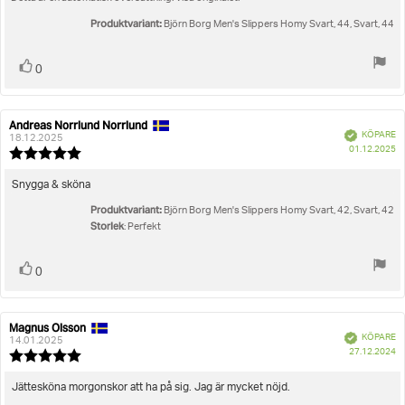
stjärnor
Produktvariant:
Björn Borg Men's Slippers Homy Svart, 44, Svart, 44
Rösta
röst(er)
0
upp
Andreas Norrlund Norrlund
Recensionsförfattare:
Recensionsdatum:
Bekräftad
KÖPARE
18.12.2025
K
01.12.2025
Recensionsbetyg:
5.0
utav
Recensionstext:
Snygga & sköna
5
Produktvariant:
stjärnor
Björn Borg Men's Slippers Homy Svart, 42, Svart, 42
Storlek
: Perfekt
Rösta
röst(er)
0
upp
Magnus Olsson
Recensionsförfattare:
Recensionsdatum:
Bekräftad
KÖPARE
14.01.2025
K
27.12.2024
Recensionsbetyg:
5.0
utav
Recensionstext:
Jättesköna morgonskor att ha på sig. Jag är mycket nöjd.
5