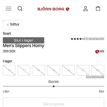
Tofflor
Svart
9 recensioner
Slut i lager
Men's Slippers Homy
399 SEK
399
I lager
40
41
42
43
44
45
46
Storleksguide
Storlek
3
Liten
Stor
utav
Baserat
5
på
Välj en storlek
8