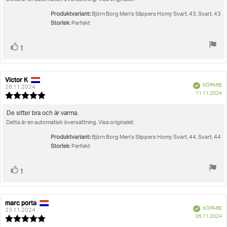
stjärnor
Produktvariant:
Björn Borg Men's Slippers Homy Svart, 43, Svart, 43
Storlek
: Perfekt
Rösta
röst(er)
1
upp
Victor K
Recensionsförfattare:
Recensionsdatum:
Bekräftad
KÖPARE
28.11.2024
K
11.11.2024
Recensionsbetyg:
5.0
utav
Recensionstext:
De sitter bra och är varma.
5
Detta är en automatisk översättning. Visa originalet.
stjärnor
Produktvariant:
Björn Borg Men's Slippers Homy Svart, 44, Svart, 44
Storlek
: Perfekt
Rösta
röst(er)
1
upp
marc porta
Recensionsförfattare:
Recensionsdatum:
Bekräftad
KÖPARE
23.11.2024
K
05.11.2024
Recensionsbetyg:
5.0