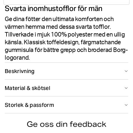
Svarta inomhustofflor för män
betyg
Ge dina fötter den ultimata komforten och
värmen hemma med dessa svarta tofflor.
Tillverkade i mjuk 100% polyester med en ullig
känsla. Klassisk toffeldesign, färgmatchande
gummisula för bättre grepp och broderad Borg-
logorand.
Beskrivning
Björn Borg Homy herrtofflor i Black Beauty levererar
Material & skötsel
ultimat komfort och värme för inomhusbruk. Tillverkade
av 100% polyester med en mjuk ullig känsla kombinerar
100% Polyester
dessa innetofflor en klassisk toffeldesign med pålitlig
Storlek & passform
Tillverkad i: China(CN)
funktion. Den färgmatchande svarta gummisulan ger
stabilt grepp på olika inomhusytor. En broderad Borg-
Hitta din storlek
Storleksguide
logorand på ovansidan skapar en raffinerad finish med
Ge oss din feedback
märkets karaktäristiska signatur.