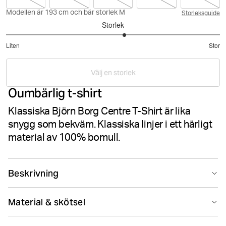
Modellen är 193 cm och bär storlek M
Storleksguide
Storlek
3.216216216216216
Liten
Stor
utav
Baserat
5
på
Välj en storlek
37
Oumbärlig t-shirt
betyg
Klassiska Björn Borg Centre T-Shirt är lika
snygg som bekväm. Klassiska linjer i ett härligt
material av 100% bomull.
Beskrivning
Normal passform, mjukt material och ribbad krage gör
Material & skötsel
Björn Borg Centre T-Shirt
självklar i varje garderob. Tillverkad i 100% bomull med
100% Cotton