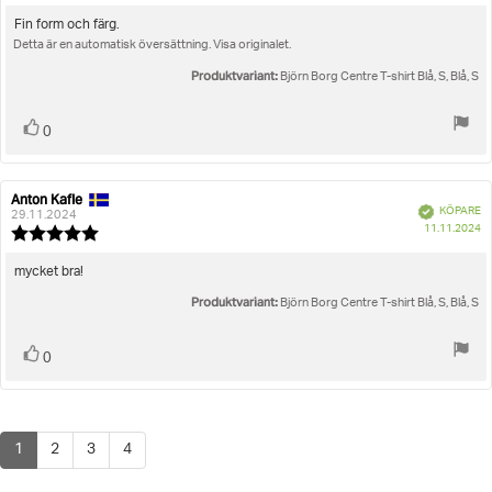
4.0
utav
Recensionstext:
Fin form och färg.
5
Detta är en automatisk översättning. Visa originalet.
stjärnor
Produktvariant:
Björn Borg Centre T-shirt Blå, S, Blå, S
Rösta
röst(er)
0
upp
Anton Kafle
Recensionsförfattare:
Recensionsdatum:
Bekräftad
KÖPARE
29.11.2024
K
11.11.2024
Recensionsbetyg:
5.0
utav
Recensionstext:
mycket bra!
5
Produktvariant:
stjärnor
Björn Borg Centre T-shirt Blå, S, Blå, S
Rösta
röst(er)
0
upp
1
2
3
4