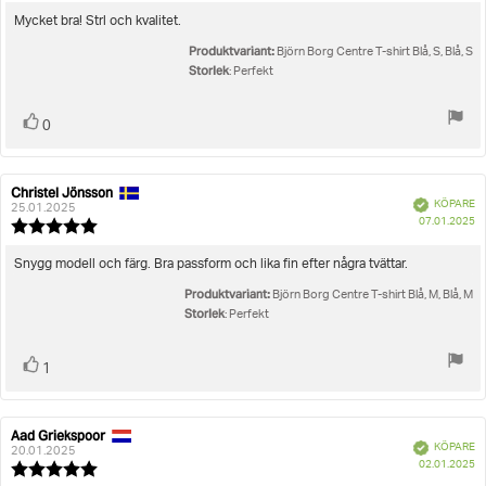
5.0
utav
Recensionstext:
Mycket bra! Strl och kvalitet.
5
Produktvariant:
stjärnor
Björn Borg Centre T-shirt Blå, S, Blå, S
Storlek
: Perfekt
Rösta
röst(er)
0
upp
Christel Jönsson
Recensionsförfattare:
Recensionsdatum:
Bekräftad
KÖPARE
25.01.2025
K
07.01.2025
Recensionsbetyg:
5.0
utav
Recensionstext:
Snygg modell och färg. Bra passform och lika fin efter några tvättar.
5
Produktvariant:
stjärnor
Björn Borg Centre T-shirt Blå, M, Blå, M
Storlek
: Perfekt
Rösta
röst(er)
1
upp
Aad Griekspoor
Recensionsförfattare:
Recensionsdatum:
Bekräftad
KÖPARE
20.01.2025
K
02.01.2025
Recensionsbetyg: