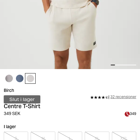
Birch
32 recensioner
Slut i lager
Centre T-Shirt
349 SEK
349
I lager
S
M
L
XL
XXL