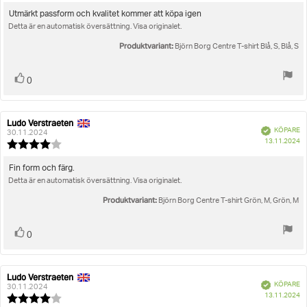
5.0
utav
Recensionstext:
Utmärkt passform och kvalitet kommer att köpa igen
5
Detta är en automatisk översättning. Visa originalet.
stjärnor
Produktvariant:
Björn Borg Centre T-shirt Blå, S, Blå, S
Rösta
röst(er)
0
upp
Ludo Verstraeten
Recensionsförfattare:
Recensionsdatum:
Bekräftad
KÖPARE
30.11.2024
K
13.11.2024
Recensionsbetyg:
4.0
utav
Recensionstext:
Fin form och färg.
5
Detta är en automatisk översättning. Visa originalet.
stjärnor
Produktvariant:
Björn Borg Centre T-shirt Grön, M, Grön, M
Rösta
röst(er)
0
upp
Ludo Verstraeten
Recensionsförfattare:
Recensionsdatum:
Bekräftad
KÖPARE
30.11.2024
K
13.11.2024
Recensionsbetyg: