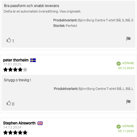
5.0
utav
Recensionstext:
Bra passform och snabb leverans
5
Detta är en automatisk översättning. Visa originalet.
stjärnor
Produktvariant:
Björn Borg Centre T-shirt Blå, S, Blå, S
Storlek
: Perfekt
Rösta
röst(er)
1
upp
peter thorheim
Recensionsförfattare:
Recensionsdatum:
Bekräftad
KÖPARE
17.01.2025
K
30.12.2024
Recensionsbetyg:
4.0
utav
Recensionstext:
Snygg o trevlig !
5
Produktvariant:
stjärnor
Björn Borg Centre T-shirt Blå, L, Blå, L
Rösta
röst(er)
0
upp
Stephen Ainsworth
Recensionsförfattare:
Recensionsdatum:
Bekräftad
KÖPARE
14.12.2024
K
05.11.2024
Recensionsbetyg: