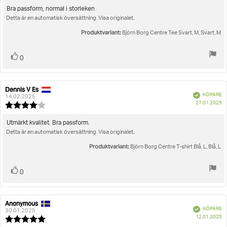
utav
Recensionstext:
Bra passform, normal i storleken
5
Detta är en automatisk översättning. Visa originalet.
stjärnor
Produktvariant:
Björn Borg Centre Tee Svart, M, Svart, M
Rösta
röst(er)
0
upp
Dennis V Es
Recensionsförfattare:
Recensionsdatum:
Bekräftad
KÖPARE
14.02.2025
K
27.01.2025
Recensionsbetyg:
4.0
utav
Recensionstext:
Utmärkt kvalitet. Bra passform.
5
Detta är en automatisk översättning. Visa originalet.
stjärnor
Produktvariant:
Björn Borg Centre T-shirt Blå, L, Blå, L
Rösta
röst(er)
0
upp
Anonymous
Recensionsförfattare:
Recensionsdatum:
Bekräftad
KÖPARE
30.01.2025
K
12.01.2025
Recensionsbetyg: