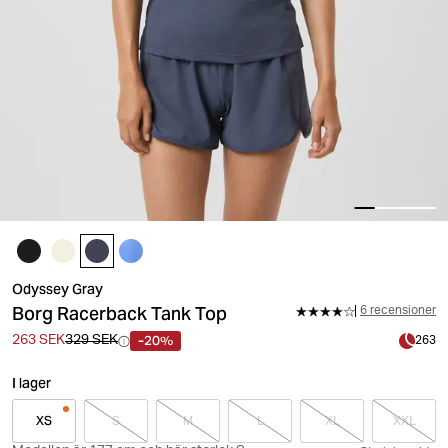
Odyssey Gray
Borg Racerback Tank Top
6 recensioner
-20%
263 SEK
329 SEK
263
I lager
XS
S
M
L
XL
XXL