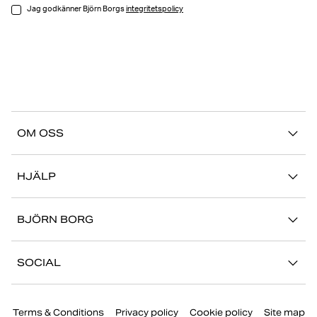
Jag godkänner Björn Borgs
integritetspolicy
OM OSS
Vår story
HJÄLP
Hållbarhet
Logga in på Mina Sidor
Stories
BJÖRN BORG
Kontakta oss
Butiker
Jobba hos oss
FAQ
SOCIAL
Press
Retur/Reklamation
Instagram
Företaginformation
Terms & Conditions
Privacy policy
Cookie policy
Site map