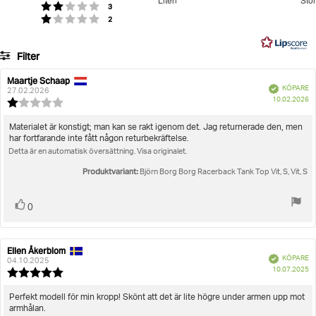
röster
utav
Betyg: 2 utav 5 stjärnor
3
Baserat
röster
Betyg: 1 utav 5 stjärnor
2
5
på
7
Filter
betyg
Betyg
Bilder
Maartje Schaap
Recensionsförfattare:
Recensionsdatum:
Bekräftad
KÖPARE
27.02.2026
K
Storlek
10.02.2026
Recensionsbetyg:
1.0
utav
Recensionstext:
Materialet är konstigt; man kan se rakt igenom det. Jag returnerade den, men
5
har fortfarande inte fått någon returbekräftelse.
stjärnor
Detta är en automatisk översättning. Visa originalet.
Produktvariant:
Björn Borg Borg Racerback Tank Top Vit, S, Vit, S
Rösta
röst(er)
0
upp
Ellen Åkerblom
Recensionsförfattare:
Recensionsdatum:
Bekräftad
KÖPARE
04.10.2025
K
10.07.2025
Recensionsbetyg:
5.0
utav
Recensionstext:
Perfekt modell för min kropp! Skönt att det är lite högre under armen upp mot
5
armhålan.