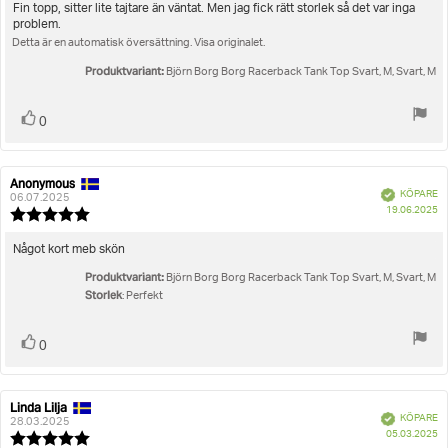
utav
Recensionstext:
Fin topp, sitter lite tajtare än väntat. Men jag fick rätt storlek så det var inga
5
problem.
stjärnor
Detta är en automatisk översättning. Visa originalet.
Produktvariant:
Björn Borg Borg Racerback Tank Top Svart, M, Svart, M
Rösta
röst(er)
0
upp
Anonymous
Recensionsförfattare:
Recensionsdatum:
Bekräftad
KÖPARE
06.07.2025
K
19.06.2025
Recensionsbetyg:
5.0
utav
Recensionstext:
Något kort meb skön
5
Produktvariant:
stjärnor
Björn Borg Borg Racerback Tank Top Svart, M, Svart, M
Storlek
: Perfekt
Rösta
röst(er)
0
upp
Linda Lilja
Recensionsförfattare:
Recensionsdatum:
Bekräftad
KÖPARE
28.03.2025
K
05.03.2025
Recensionsbetyg: