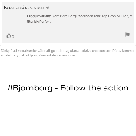
5.0
utav
Recensionstext:
Färgen är så sjukt snygg! 🤩
5
Produktvariant:
stjärnor
Björn Borg Borg Racerback Tank Top Grön, M, Grön, M
Storlek
: Perfekt
Rösta
röst(er)
0
upp
Tänk på att vissa kunder väljer att ge ett betyg utan att skriva en recension. Därav kommer
antalet betyg att skilja sig ifrån antalet recensioner.
#Bjornborg - Follow the action