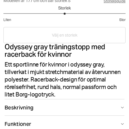
Modellen är 177 cm och bär storlek S
Storleksguide
Storlek
3
Liten
Stor
utav
Baserat
5
på
Välj en storlek
7
Odyssey gray träningstopp med
betyg
racerback för kvinnor
Ett sportlinne för kvinnor i odyssey gray,
tillverkat i mjukt stretchmaterial av återvunnen
polyester. Racerback-design för optimal
rörelsefrihet, rund hals, normal passform och
litet Borg-logotryck.
Beskrivning
Borg Racerback Tank Top i Odyssey Gray levererar
Funktioner
prestationsinriktad stil för dina träningspass. Detta