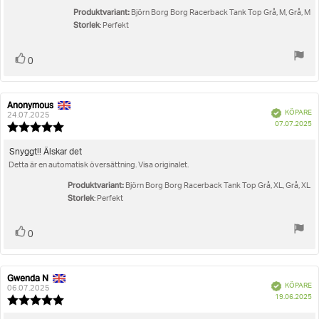
stjärnor
Produktvariant:
Björn Borg Borg Racerback Tank Top Grå, M, Grå, M
Storlek
: Perfekt
Rösta
röst(er)
0
upp
Anonymous
Recensionsförfattare:
Recensionsdatum:
Bekräftad
KÖPARE
24.07.2025
K
07.07.2025
Recensionsbetyg:
5.0
utav
Recensionstext:
Snyggt!! Älskar det
5
Detta är en automatisk översättning. Visa originalet.
stjärnor
Produktvariant:
Björn Borg Borg Racerback Tank Top Grå, XL, Grå, XL
Storlek
: Perfekt
Rösta
röst(er)
0
upp
Gwenda N
Recensionsförfattare:
Recensionsdatum:
Bekräftad
KÖPARE
06.07.2025
K
19.06.2025
Recensionsbetyg:
5.0