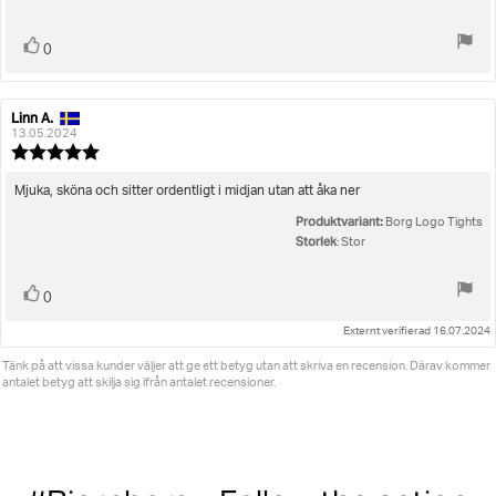
Rösta
röst(er)
0
upp
Linn A.
Recensionsförfattare:
Recensionsdatum:
13.05.2024
Recensionsbetyg:
5.0
utav
Recensionstext:
Mjuka, sköna och sitter ordentligt i midjan utan att åka ner
5
Produktvariant:
stjärnor
Borg Logo Tights
Storlek
: Stor
Rösta
röst(er)
0
upp
Externt verifierad 16.07.2024
Tänk på att vissa kunder väljer att ge ett betyg utan att skriva en recension. Därav kommer
antalet betyg att skilja sig ifrån antalet recensioner.