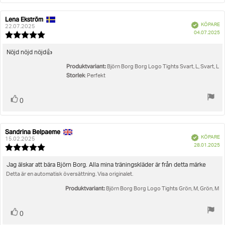
Lena Ekström
Recensionsförfattare:
Recensionsdatum:
Bekräftad
KÖPARE
22.07.2025
K
04.07.2025
Recensionsbetyg:
5.0
utav
Recensionstext:
Nöjd nöjd nöjd👍
5
Produktvariant:
stjärnor
Björn Borg Borg Logo Tights Svart, L, Svart, L
Storlek
: Perfekt
Rösta
röst(er)
0
upp
Sandrina Belpaeme
Recensionsförfattare:
Recensionsdatum:
Bekräftad
KÖPARE
15.02.2025
K
28.01.2025
Recensionsbetyg:
5.0
utav
Recensionstext:
Jag älskar att bära Björn Borg. Alla mina träningskläder är från detta märke
5
Detta är en automatisk översättning. Visa originalet.
stjärnor
Produktvariant:
Björn Borg Borg Logo Tights Grön, M, Grön, M
Rösta
röst(er)
0
upp