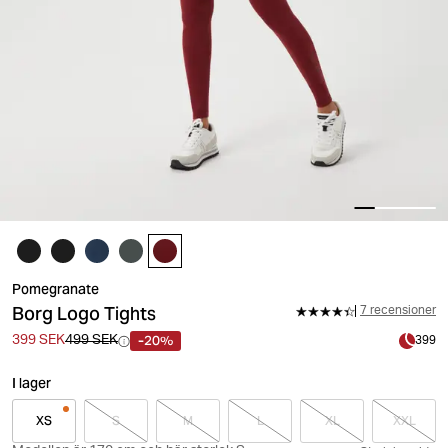
Pomegranate
Borg Logo Tights
7 recensioner
-20%
399 SEK
499 SEK
399
I lager
XS
S
M
L
XL
XXL