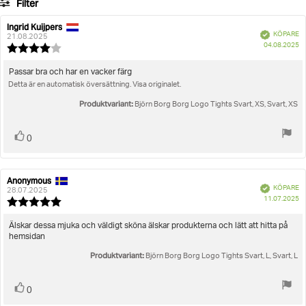
Filter
Artikelnummer: 10003311_RD042
betyg
Betyg
Bilder
Ingrid Kuijpers
Recensionsförfattare:
Recensionsdatum:
Dam
Träningskläder
Borg Logo Tights
Bekräftad
KÖPARE
21.08.2025
K
Storlek
04.08.2025
Recensionsbetyg:
4.0
utav
Recensionstext:
Passar bra och har en vacker färg
5
Detta är en automatisk översättning. Visa originalet.
stjärnor
Produktvariant:
Björn Borg Borg Logo Tights Svart, XS, Svart, XS
Rösta
röst(er)
0
upp
Anonymous
Recensionsförfattare:
Recensionsdatum:
Bekräftad
KÖPARE
28.07.2025
K
11.07.2025
Recensionsbetyg:
5.0
utav
Recensionstext:
Älskar dessa mjuka och väldigt sköna älskar produkterna och lätt att hitta på
5
hemsidan
stjärnor
Produktvariant:
Björn Borg Borg Logo Tights Svart, L, Svart, L
Rösta
röst(er)
0
upp