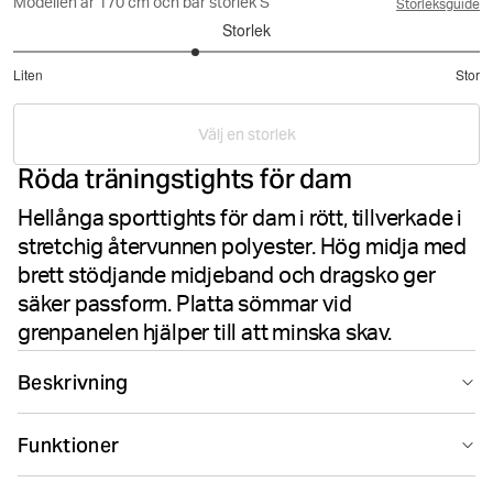
Modellen är 170 cm och bär storlek S
Storleksguide
Storlek
2.555555555555556
Liten
Stor
utav
Baserat
5
på
Välj en storlek
9
Röda träningstights för dam
betyg
Hellånga sporttights för dam i rött, tillverkade i
stretchig återvunnen polyester. Hög midja med
brett stödjande midjeband och dragsko ger
säker passform. Platta sömmar vid
grenpanelen hjälper till att minska skav.
Beskrivning
Björn Borg Borg Logo Tights i Pomegranate är
Funktioner
följsamma träningstights för dam, skapade för pass där
komfort, stöd och rörelsefrihet står i fokus. Det
Suitable for sport