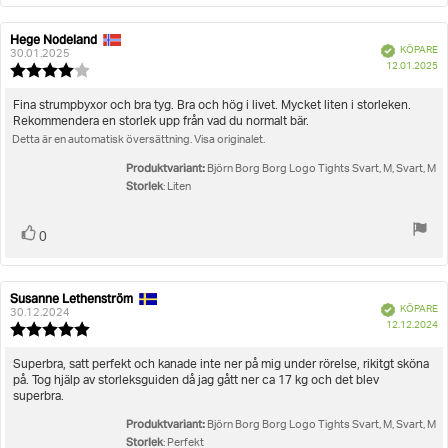
Hege Nodeland
Recensionsförfattare:
Recensionsdatum:
Bekräftad
KÖPARE
30.01.2025
K
12.01.2025
Recensionsbetyg:
4.0
utav
Recensionstext:
Fina strumpbyxor och bra tyg. Bra och hög i livet. Mycket liten i storleken.
5
Rekommendera en storlek upp från vad du normalt bär.
stjärnor
Detta är en automatisk översättning. Visa originalet.
Produktvariant:
Björn Borg Borg Logo Tights Svart, M, Svart, M
Storlek
: Liten
Rösta
röst(er)
0
upp
Susanne Lethenström
Recensionsförfattare:
Recensionsdatum:
Bekräftad
KÖPARE
30.12.2024
K
12.12.2024
Recensionsbetyg:
5.0
utav
Recensionstext:
Superbra, satt perfekt och kanade inte ner på mig under rörelse, rikitgt sköna
5
på. Tog hjälp av storleksguiden då jag gått ner ca 17 kg och det blev
stjärnor
superbra.
Produktvariant:
Björn Borg Borg Logo Tights Svart, M, Svart, M
Storlek
: Perfekt