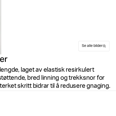
Se alle bilder
er
lengde, laget av elastisk resirkulert
tøttende, bred linning og trekksnor for
rket skritt bidrar til å redusere gnaging.
Borg Logo Tights i Pomegrana
Suitable for sport
Størrelsesguide
laget i elastisk resirkulert
Gratis levering på ordre o
bevegelsesfrihet. De er utvi
linning som gir en støttende
30 dagers returrett – retur