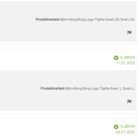
k
Produktvariant:
Björn Borg Borg Logo Tights Svart, XS, Svart, XS
Verifisert
KJØPER
D
11.07.2025
fo
k
Produktvariant:
Björn Borg Borg Logo Tights Svart, L, Svart, L
Verifisert
KJØPER
D
04.07.2025
fo