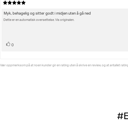
Karakter:
5.0
av
Myk, behagelig og sitter godt i midjen uten å gå ned
Omtaletekst:
5
Dette er en automatisk oversettelse. Vis originalen.
mulige
stemmer
Liker
0
Vær oppmerksom på at noen kunder gir en rating uten å skrive en review, og at antallet ratings 
#B