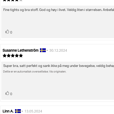
4.0
av
Fine tights og bra stoff. God og høy i livet. Veldig liten i størrelsen. Anbef
Omtaletekst:
5
mulige
stemmer
Liker
0
Susanne Lethenström
Forfatter:
Omtaledato:
•
30.12.2024
Karakter:
5.0
av
Super bra, satt perfekt og sank ikke på meg under bevegelse, veldig behage
Omtaletekst:
5
mulige
Dette er en automatisk oversettelse. Vis originalen.
stemmer
Liker
0
Linn A.
Forfatter:
Omtaledato:
•
13.05.2024