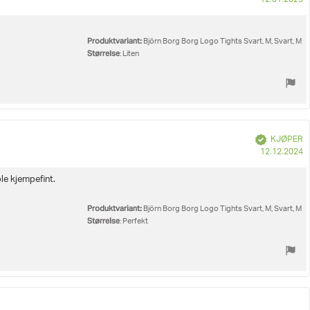
12.01.2025
fo
k
Produktvariant:
Björn Borg Borg Logo Tights Svart, M, Svart, M
Størrelse
: Liten
Verifisert
KJØPER
D
12.12.2024
fo
k
le kjempefint.
Produktvariant:
Björn Borg Borg Logo Tights Svart, M, Svart, M
Størrelse
: Perfekt