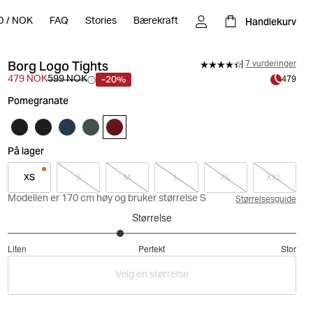
Handlekurv
O
/
NOK
FAQ
Stories
Bærekraft
Borg Logo Tights
7 vurderinger
-20%
479 NOK
599 NOK
479
Pomegranate
På lager
XS
S
M
L
XL
XXL
Modellen er 170 cm høy og bruker størrelse S
Størrelsesguide
Størrelse
2.555555555555556
Liten
Perfekt
Stor
av
Basert
5
Velg en størrelse
på
9
stemmer