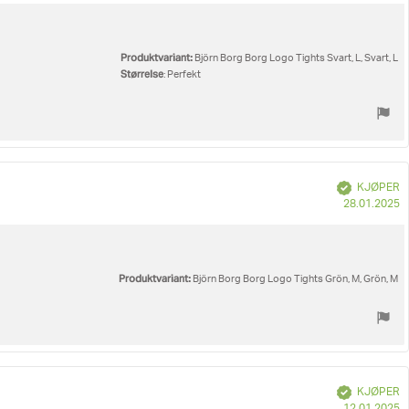
k
Produktvariant:
Björn Borg Borg Logo Tights Svart, L, Svart, L
Størrelse
: Perfekt
Verifisert
KJØPER
D
28.01.2025
fo
k
Produktvariant:
Björn Borg Borg Logo Tights Grön, M, Grön, M
Verifisert
KJØPER
D