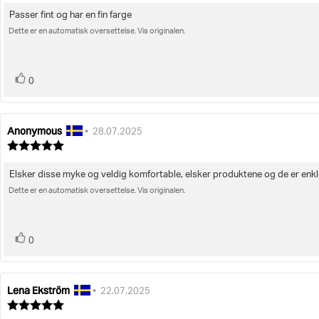
av
Passer fint og har en fin farge
Omtaletekst:
5
mulige
Dette er en automatisk oversettelse. Vis originalen.
stemmer
Liker
0
Anonymous
Forfatter:
Omtaledato:
•
28.07.2025
Karakter:
5.0
av
Elsker disse myke og veldig komfortable, elsker produktene og de er enkle
Omtaletekst:
5
mulige
Dette er en automatisk oversettelse. Vis originalen.
stemmer
Liker
0
Lena Ekström
Forfatter:
Omtaledato:
•
22.07.2025
Karakter:
5.0