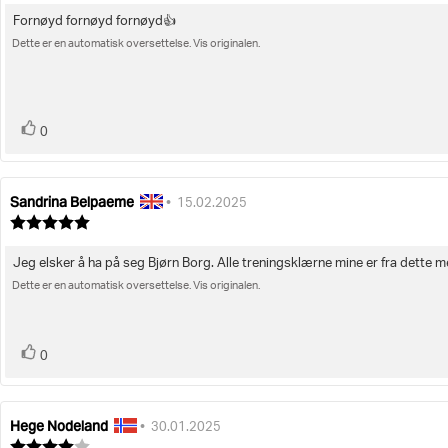
av
Fornøyd fornøyd fornøyd👍
Omtaletekst:
5
mulige
Dette er en automatisk oversettelse. Vis originalen.
stemmer
Liker
0
Sandrina Belpaeme
Forfatter:
Omtaledato:
•
15.02.2025
Karakter:
5.0
av
Jeg elsker å ha på seg Bjørn Borg. Alle treningsklærne mine er fra dette m
Omtaletekst:
5
mulige
Dette er en automatisk oversettelse. Vis originalen.
stemmer
Liker
0
Hege Nodeland
Forfatter:
Omtaledato:
•
30.01.2025
Karakter: