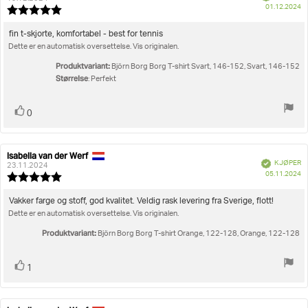
D
01.12.2024
Karakter:
fo
5.0
kj
av
Omtaletekst:
fin t-skjorte, komfortabel - best for tennis
5
Dette er en automatisk oversettelse. Vis originalen.
mulige
Produktvariant:
Björn Borg Borg T-shirt Svart, 146-152, Svart, 146-152
Størrelse
: Perfekt
Liker
stemmer
0
Isabella van der Werf
Forfatter:
Omtaledato:
Verifisert
KJØPER
23.11.2024
D
05.11.2024
Karakter:
fo
5.0
kj
av
Omtaletekst:
Vakker farge og stoff, god kvalitet. Veldig rask levering fra Sverige, flott!
5
Dette er en automatisk oversettelse. Vis originalen.
mulige
Produktvariant:
Björn Borg Borg T-shirt Orange, 122-128, Orange, 122-128
Liker
stemmer
1