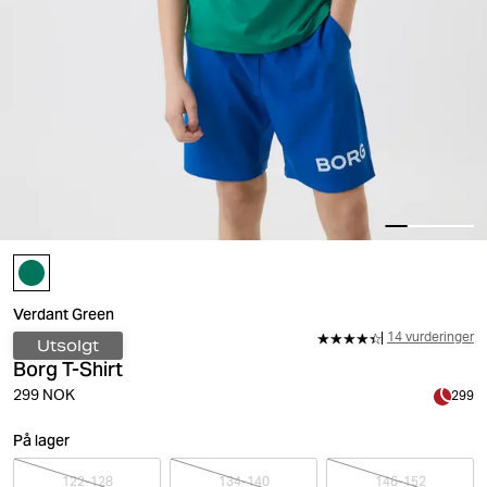
Verdant Green
14 vurderinger
Utsolgt
Borg T-Shirt
299 NOK
299
På lager
122-128
134-140
146-152