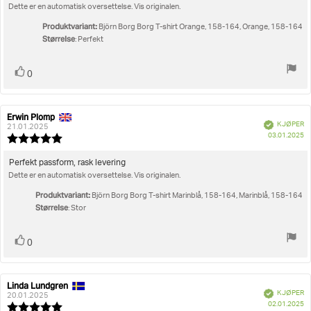
5
Dette er en automatisk oversettelse. Vis originalen.
mulige
Produktvariant:
Björn Borg Borg T-shirt Orange, 158-164, Orange, 158-164
Størrelse
: Perfekt
Liker
stemmer
0
Erwin Plomp
Forfatter:
Omtaledato:
Verifisert
KJØPER
21.01.2025
D
03.01.2025
Karakter:
fo
5.0
kj
av
Omtaletekst:
Perfekt passform, rask levering
5
Dette er en automatisk oversettelse. Vis originalen.
mulige
Produktvariant:
Björn Borg Borg T-shirt Marinblå, 158-164, Marinblå, 158-164
Størrelse
: Stor
Liker
stemmer
0
Linda Lundgren
Forfatter:
Omtaledato:
Verifisert
KJØPER
20.01.2025
D
02.01.2025
Karakter: