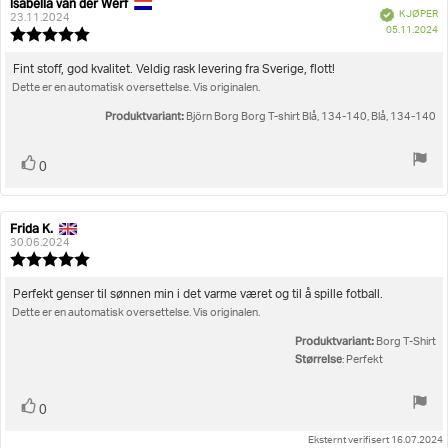
Isabella van der Werf
Forfatter:
Omtaledato:
Verifisert
KJØPER
23.11.2024
D
05.11.2024
Karakter:
fo
5.0
kj
av
Omtaletekst:
Fint stoff, god kvalitet. Veldig rask levering fra Sverige, flott!
5
Dette er en automatisk oversettelse. Vis originalen.
mulige
Produktvariant:
Björn Borg Borg T-shirt Blå, 134-140, Blå, 134-140
Liker
stemmer
0
Frida K.
Forfatter:
Omtaledato:
30.06.2024
Karakter:
5.0
av
Omtaletekst:
Perfekt genser til sønnen min i det varme været og til å spille fotball.
5
Dette er en automatisk oversettelse. Vis originalen.
mulige
Produktvariant:
Borg T-Shirt
Størrelse
: Perfekt
Liker
stemmer
0
Eksternt verifisert 16.07.2024