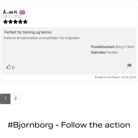
Ã…sa H.
Forfatter:
Omtaledato:
18.11.2023
Karakter:
5.0
av
Omtaletekst:
Perfekt for trening og tennis
5
Dette er en automatisk oversettelse. Vis originalen.
mulige
Produktvariant:
Borg T-Shirt
Størrelse
: Perfekt
Liker
stemmer
0
Eksternt verifisert 10.04.2024
1
2
#Bjornborg - Follow the action