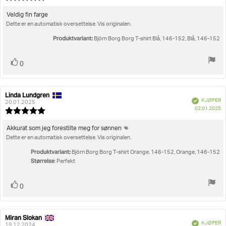
fo
5.0
kj
av
Omtaletekst:
Veldig fin farge
5
Dette er en automatisk oversettelse. Vis originalen.
mulige
Produktvariant:
Björn Borg Borg T-shirt Blå, 146-152, Blå, 146-152
Liker
stemmer
0
Linda Lundgren
Forfatter:
Omtaledato:
Verifisert
KJØPER
20.01.2025
D
02.01.2025
Karakter:
fo
5.0
kj
av
Omtaletekst:
Akkurat som jeg forestilte meg for sønnen 👊
5
Dette er en automatisk oversettelse. Vis originalen.
mulige
Produktvariant:
Björn Borg Borg T-shirt Orange, 146-152, Orange, 146-152
Størrelse
: Perfekt
Liker
stemmer
0
Miran Slokan
Forfatter:
Omtaledato:
Verifisert
KJØPER
19.12.2024