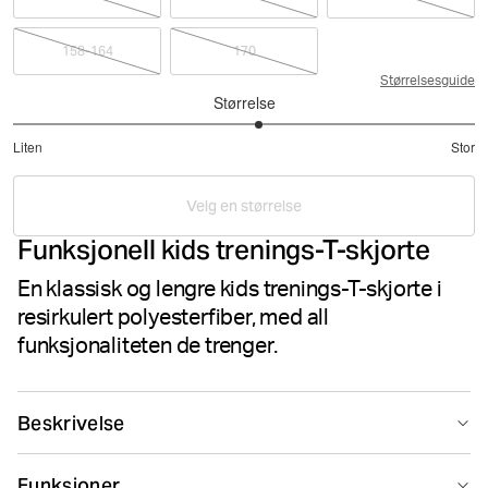
158-164
170
Størrelsesguide
Størrelse
3.125
Liten
Stor
av
Basert
5
på
Velg en størrelse
16
Funksjonell kids trenings-T-skjorte
stemmer
En klassisk og lengre kids trenings-T-skjorte i
resirkulert polyesterfiber, med all
funksjonaliteten de trenger.
Beskrivelse
Björn Borg Borg T-shirt er en klassisk trenings-T-skjorte
Funksjoner