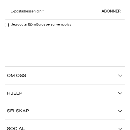
ABONNER
E-postadressen din
Jeg godtar Björn Borgs
personvernpolicy
OM OSS
Vår historie
HJELP
Bærekraft
Kontakt oss
Stories
SELSKAP
FAQ
Butikker
Jobb med oss
Retur/Reklamasjon
SOCIAL