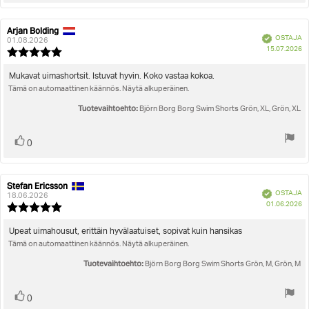
Arjan Bolding
Arvostelun
Arvostelun
Vahvistettu
OSTAJA
kirjoittaja:
päivämäärä:
01.08.2026
O
15.07.2026
Arvostelun
pä
luokitus:
5.0
Arvostelun
Mukavat uimashortsit. Istuvat hyvin. Koko vastaa kokoa.
5:sta
Tämä on automaattinen käännös. Näytä alkuperäinen.
teksti:
tähdestä
Tuotevaihtoehto:
Björn Borg Borg Swim Shorts Grön, XL, Grön, XL
Äänestä
Ääni(et)
0
ylöspäin
Stefan Ericsson
Arvostelun
Arvostelun
Vahvistettu
OSTAJA
kirjoittaja:
päivämäärä:
18.06.2026
O
01.06.2026
Arvostelun
pä
luokitus:
5.0
Arvostelun
Upeat uimahousut, erittäin hyvälaatuiset, sopivat kuin hansikas
5:sta
Tämä on automaattinen käännös. Näytä alkuperäinen.
teksti:
tähdestä
Tuotevaihtoehto:
Björn Borg Borg Swim Shorts Grön, M, Grön, M
Äänestä
Ääni(et)
0