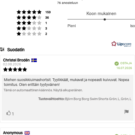
76 arvosteluun
5:sta
Men
Sports Clothing
Swimwear
Borg Swim Shorts
tähdestä
Äänet
Arvio 5 5:sta tähdestä
159
Koon mukainen
Äänet
Arvio 4 5:sta tähdestä
36
3.207792207792208
Äänet
Arvio 3 5:sta tähdestä
1
Pieni
Iso
Äänet
/
Arvio 2 5:sta tähdestä
3
Perustuu
Äänet
Arvio 1 5:sta tähdestä
2
5
77
ääneen
Suodatin
Arvosana
Kuvat
Christel Brodén
Arvostelun
Arvostelun
Vahvistettu
OSTAJA
kirjoittaja:
päivämäärä:
02.08.2026
O
Koon mukainen
16.07.2026
Arvostelun
pä
luokitus:
5.0
Arvostelun
Miehen suosikkiuimashortsit. Tyylikkäät, mukavat ja nopeasti kuivuvat. Nopea
5:sta
toimitus. Olen erittäin tyytyväinen!
teksti:
tähdestä
Tämä on automaattinen käännös. Näytä alkuperäinen.
Tuotevaihtoehto:
Björn Borg Borg Swim Shorts Grön, L, Grön, L
Äänestä
Ääni(et)
1
ylöspäin
Anonymous
Arvostelun
Arvostelun