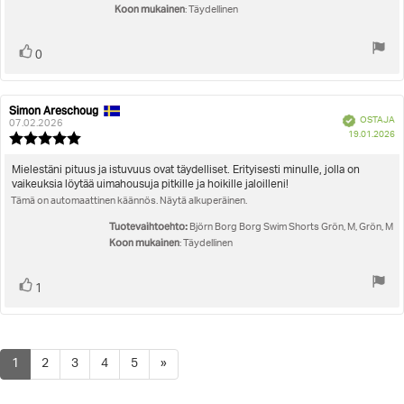
Koon mukainen
: Täydellinen
Äänestä
Ääni(et)
0
ylöspäin
Simon Areschoug
Arvostelun
Arvostelun
Vahvistettu
OSTAJA
kirjoittaja:
päivämäärä:
07.02.2026
O
19.01.2026
Arvostelun
pä
luokitus:
5.0
Arvostelun
Mielestäni pituus ja istuvuus ovat täydelliset. Erityisesti minulle, jolla on
5:sta
vaikeuksia löytää uimahousuja pitkille ja hoikille jaloilleni!
teksti:
tähdestä
Tämä on automaattinen käännös. Näytä alkuperäinen.
Tuotevaihtoehto:
Björn Borg Borg Swim Shorts Grön, M, Grön, M
Koon mukainen
: Täydellinen
Äänestä
Ääni(et)
1
ylöspäin
1
2
3
4
5
»