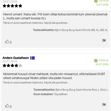
Vahvistettu
OSTAJA
kirjoittaja:
päivämäärä:
29.07.2026
O
12.07.2026
Arvostelun
pä
luokitus:
5.0
Arvostelun
Hienot uimarit. Ihana väri. Piti tosin ottaa kokoa isommat kuin yleensä (yleensä
5:sta
L, mutta sain uimarit koossa XL).
teksti:
tähdestä
Tämä on automaattinen käännös. Näytä alkuperäinen.
Tuotevaihtoehto:
Björn Borg Borg Swim Shorts Blå, XL, Blå, XL
Äänestä
Ääni(et)
0
ylöspäin
Anders Gustafsson
Arvostelun
Arvostelun
Vahvistettu
OSTAJA
kirjoittaja:
päivämäärä:
22.07.2026
O
05.07.2026
Arvostelun
pä
luokitus:
4.0
Arvostelun
Molemmat housut olivat mahtavat, mutta olin missannut, että keltaiset EIVÄT
5:sta
olleet uimahousuja! Niiden pitäisi olla padel-housut.
teksti:
tähdestä
Tämä on automaattinen käännös. Näytä alkuperäinen.
Tuotevaihtoehto:
Björn Borg Borg Swim Shorts Röd, L, Röd, L
Koon mukainen
: Täydellinen
Äänestä
Ääni(et)
0
ylöspäin