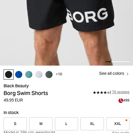
See all colors
+
10
Black Beauty
Borg Swim Shorts
76 reviews
49.95 EUR
499
In stock
S
M
L
XL
XXL