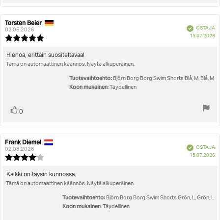
ylöspäin
Torsten Beier
Arvostelun
Arvostelun
Vahvistettu
OSTAJA
kirjoittaja:
päivämäärä:
02.08.2026
O
15.07.2026
Arvostelun
pä
luokitus:
5.0
Arvostelun
Hienoa, erittäin suositeltavaa!
5:sta
Tämä on automaattinen käännös. Näytä alkuperäinen.
teksti:
tähdestä
Tuotevaihtoehto:
Björn Borg Borg Swim Shorts Blå, M, Blå, M
Koon mukainen
: Täydellinen
Äänestä
Ääni(et)
0
ylöspäin
Frank Diemel
Arvostelun
Arvostelun
Vahvistettu
OSTAJA
kirjoittaja:
päivämäärä:
02.08.2026
O
15.07.2026
Arvostelun
pä
luokitus:
4.0
Arvostelun
Kaikki on täysin kunnossa.
5:sta
Tämä on automaattinen käännös. Näytä alkuperäinen.
teksti:
tähdestä
Tuotevaihtoehto:
Björn Borg Borg Swim Shorts Grön, L, Grön, L
Koon mukainen
: Täydellinen