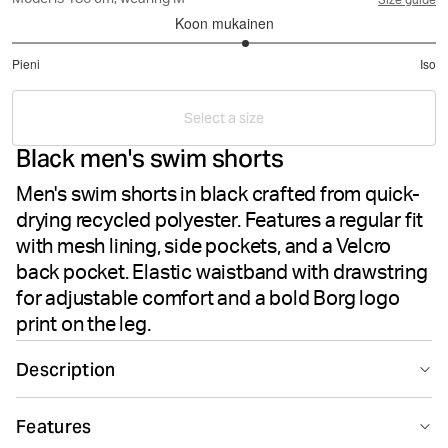
Model is 186 cm, wearing M
Size guide
Koon mukainen
3.207792207792208
Pieni
Iso
/
Perustuu
5
77
Select a size
ääneen
Black men's swim shorts
Men's swim shorts in black crafted from quick-
drying recycled polyester. Features a regular fit
with mesh lining, side pockets, and a Velcro
back pocket. Elastic waistband with drawstring
for adjustable comfort and a bold Borg logo
print on the leg.
Description
The Björn Borg Borg Swim Shorts in black offer a
Features
classic silhouette crafted for poolside and beach. Made