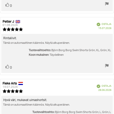
Äänestä
Ääni(et)
0
ylöspäin
Petter J
Arvostelun
Arvostelun
Vahvistettu
OSTAJA
kirjoittaja:
päivämäärä:
01.08.2026
O
15.07.2026
Arvostelun
pä
luokitus:
5.0
Arvostelun
Rintaliivit.
5:sta
Tämä on automaattinen käännös. Näytä alkuperäinen.
teksti:
tähdestä
Tuotevaihtoehto:
Björn Borg Borg Swim Shorts Grön, XL, Grön, XL
Koon mukainen
: Täydellinen
Äänestä
Ääni(et)
0
ylöspäin
Fieke Arts
Arvostelun
Arvostelun
Vahvistettu
OSTAJA
kirjoittaja:
päivämäärä:
19.07.2026
O
28.06.2026
Arvostelun
pä
luokitus:
5.0
Arvostelun
Hyvä väri, mukavat uimashortsit.
5:sta
Tämä on automaattinen käännös. Näytä alkuperäinen.
teksti:
tähdestä
Tuotevaihtoehto:
Björn Borg Borg Swim Shorts Grön, L, Grön, L