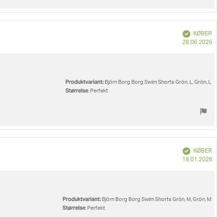
Verificeret
KØBER
K
28.06.2026
Produktvariant:
Björn Borg Borg Swim Shorts Grön, L, Grön, L
Størrelse
: Perfekt
Verificeret
KØBER
K
19.01.2026
Produktvariant:
Björn Borg Borg Swim Shorts Grön, M, Grön, M
Størrelse
: Perfekt