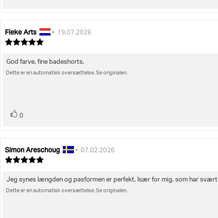
op
Fieke Arts
Forfatter
Bedømmelsesdato:
•
19.07.2026
af
Vurdering:
bedømmelsen:
5.0
ud
God farve, fine badeshorts.
Tekst
af
5
Dette er en automatisk oversættelse. Se originalen.
til
stjerner
bedømmelsen:
stemme(r)
Stem
0
op
Simon Areschoug
Forfatter
Bedømmelsesdato:
•
07.02.2026
af
Vurdering:
bedømmelsen:
5.0
ud
Jeg synes længden og pasformen er perfekt. Især for mig, som har svært v
Tekst
af
5
Dette er en automatisk oversættelse. Se originalen.
til
stjerner
bedømmelsen: