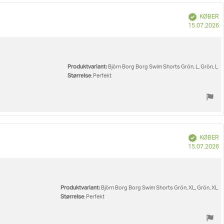
Verificeret
KØBER
K
15.07.2026
Produktvariant:
Björn Borg Borg Swim Shorts Grön, L, Grön, L
Størrelse
: Perfekt
Verificeret
KØBER
K
15.07.2026
Produktvariant:
Björn Borg Borg Swim Shorts Grön, XL, Grön, XL
Størrelse
: Perfekt