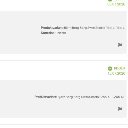
K
05.07.2026
Produktvariant:
Björn Borg Borg Swim Shorts Röd, L, Röd, L
Størrelse
: Perfekt
Verificeret
KØBER
K
15.07.2026
Produktvariant:
Björn Borg Borg Swim Shorts Grön, XL, Grön, XL