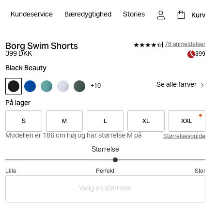
Kurv
Kundeservice
Bæredygtighed
Stories
Borg Swim Shorts
76 anmeldelser
399 DKK
399
Black Beauty
Se alle farver
+
10
På lager
S
M
L
XL
XXL
Modellen er 186 cm høj og har størrelse M på
Størrelsesguide
Størrelse
3.207792207792208
Lille
Perfekt
Stor
ud
Baseret
af
Vælg en størrelse
på
5
77
stemmer