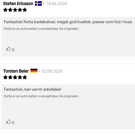
Stefan Ericsson
Forfatter
Bedømmelsesdato:
•
18.06.2026
af
Vurdering:
bedømmelsen:
5.0
ud
Fantastisk flotte badebukser, meget god kvalitet, passer som fod i hose
Tekst
af
5
Dette er en automatisk oversættelse. Se originalen.
til
stjerner
bedømmelsen:
stemme(r)
Stem
0
op
Torsten Beier
Forfatter
Bedømmelsesdato:
•
02.08.2026
af
Vurdering:
bedømmelsen:
5.0
ud
Fantastisk, kan varmt anbefales!
Tekst
af
5
Dette er en automatisk oversættelse. Se originalen.
til
stjerner
bedømmelsen:
stemme(r)
Stem
0
op