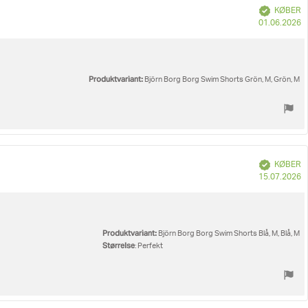
Verificeret
KØBER
K
01.06.2026
Produktvariant:
Björn Borg Borg Swim Shorts Grön, M, Grön, M
Verificeret
KØBER
K
15.07.2026
Produktvariant:
Björn Borg Borg Swim Shorts Blå, M, Blå, M
Størrelse
: Perfekt