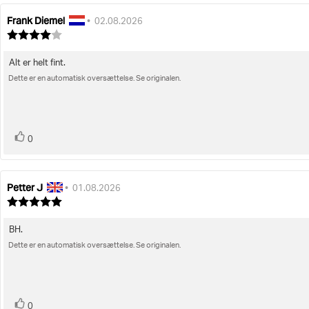
Frank Diemel
Forfatter
Bedømmelsesdato:
•
02.08.2026
af
Vurdering:
bedømmelsen:
4.0
ud
Alt er helt fint.
Tekst
af
5
Dette er en automatisk oversættelse. Se originalen.
til
stjerner
bedømmelsen:
stemme(r)
Stem
0
op
Petter J
Forfatter
Bedømmelsesdato:
•
01.08.2026
af
Vurdering:
bedømmelsen:
5.0
ud
BH.
Tekst
af
5
Dette er en automatisk oversættelse. Se originalen.
til
stjerner
bedømmelsen:
stemme(r)
Stem
0