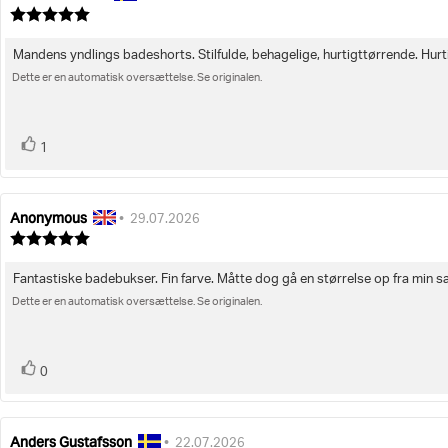
af
Vurdering:
bedømmelsen:
5.0
ud
Mandens yndlings badeshorts. Stilfulde, behagelige, hurtigttørrende. Hurti
Tekst
af
5
Dette er en automatisk oversættelse. Se originalen.
til
stjerner
bedømmelsen:
stemme(r)
Stem
1
op
Anonymous
Forfatter
Bedømmelsesdato:
•
29.07.2026
af
Vurdering:
bedømmelsen:
5.0
ud
Fantastiske badebukser. Fin farve. Måtte dog gå en størrelse op fra min s
Tekst
af
5
Dette er en automatisk oversættelse. Se originalen.
til
stjerner
bedømmelsen:
stemme(r)
Stem
0
op
Anders Gustafsson
Forfatter
Bedømmelsesdato:
•
22.07.2026