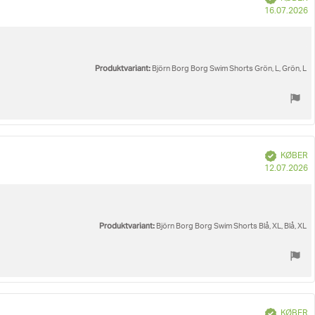
K
16.07.2026
Produktvariant:
Björn Borg Borg Swim Shorts Grön, L, Grön, L
Verificeret
KØBER
K
12.07.2026
Produktvariant:
Björn Borg Borg Swim Shorts Blå, XL, Blå, XL
Verificeret
KØBER