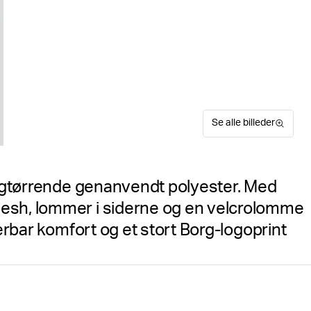
Se alle billeder
rtigtørrende genanvendt polyester. Med
mesh, lommer i siderne og en velcrolomme
terbar komfort og et stort Borg-logoprint
Björn Borg Borg Swim Shorts 
Suitable for sport
Størrelsesguide
på stranden. Fremstillet ud
til mænd hurtigtørrende ege