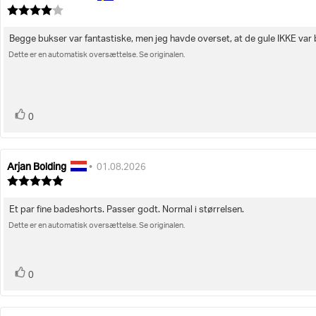
af
Vurdering:
bedømmelsen:
4.0
ud
Begge bukser var fantastiske, men jeg havde overset, at de gule IKKE var
Tekst
af
5
Dette er en automatisk oversættelse. Se originalen.
til
stjerner
bedømmelsen:
stemme(r)
Stem
0
op
Arjan Bolding
Forfatter
Bedømmelsesdato:
•
01.08.2026
af
Vurdering:
bedømmelsen:
5.0
ud
Et par fine badeshorts. Passer godt. Normal i størrelsen.
Tekst
af
5
Dette er en automatisk oversættelse. Se originalen.
til
stjerner
bedømmelsen:
stemme(r)
Stem
0
op