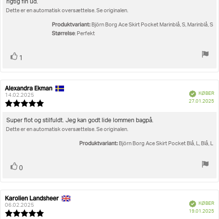
stjerner
rigtig fin ud.
Dette er en automatisk oversættelse. Se originalen.
Produktvariant:
Björn Borg Ace Skirt Pocket Marinblå, S, Marinblå, S
Størrelse
: Perfekt
Stem
stemme(r)
1
op
Alexandra Ekman
Forfatter
Bedømmelsesdato:
Verificeret
KØBER
af
14.02.2025
K
27.01.2025
bedømmelsen:
Vurdering:
5.0
ud
Tekst
Super flot og stilfuldt. Jeg kan godt lide lommen bagpå.
af
Dette er en automatisk oversættelse. Se originalen.
til
5
bedømmelsen:
stjerner
Produktvariant:
Björn Borg Ace Skirt Pocket Blå, L, Blå, L
Stem
stemme(r)
0
op
Karolien Landsheer
Forfatter
Bedømmelsesdato:
Verificeret
KØBER
af
06.02.2025
K
19.01.2025
bedømmelsen:
Vurdering: