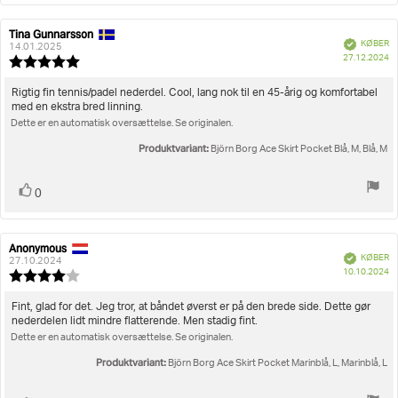
Tina Gunnarsson
Forfatter
Bedømmelsesdato:
Verificeret
KØBER
af
14.01.2025
K
27.12.2024
bedømmelsen:
Vurdering:
5.0
ud
Tekst
Rigtig fin tennis/padel nederdel. Cool, lang nok til en 45-årig og komfortabel
af
med en ekstra bred linning.
til
5
Dette er en automatisk oversættelse. Se originalen.
bedømmelsen:
stjerner
Produktvariant:
Björn Borg Ace Skirt Pocket Blå, M, Blå, M
Stem
stemme(r)
0
op
Anonymous
Forfatter
Bedømmelsesdato:
Verificeret
KØBER
af
27.10.2024
K
10.10.2024
bedømmelsen:
Vurdering:
4.0
ud
Tekst
Fint, glad for det. Jeg tror, at båndet øverst er på den brede side. Dette gør
af
nederdelen lidt mindre flatterende. Men stadig fint.
til
5
Dette er en automatisk oversættelse. Se originalen.
bedømmelsen:
stjerner
Produktvariant:
Björn Borg Ace Skirt Pocket Marinblå, L, Marinblå, L