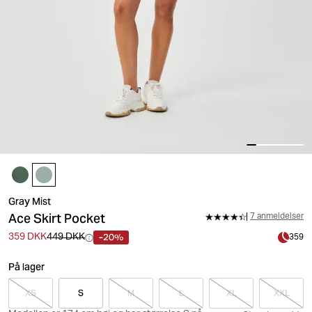
Gray Mist
Ace Skirt Pocket
7 anmeldelser
-20%
359 DKK
449 DKK
359
På lager
XS
S
M
L
XL
XXL