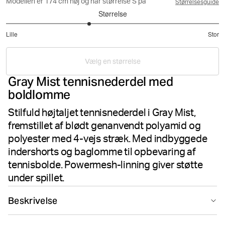
Modellen er 174 cm høj og har størrelse S på
Størrelsesguide
Størrelse
2.555555555555556
Lille
Stor
ud
Baseret
af
på
5
Vælg en størrelse
9
Gray Mist tennisnederdel med
stemmer
boldlomme
Stilfuld højtaljet tennisnederdel i Gray Mist,
fremstillet af blødt genanvendt polyamid og
polyester med 4-vejs stræk. Med indbyggede
indershorts og baglomme til opbevaring af
tennisbolde. Powermesh-linning giver støtte
under spillet.
Beskrivelse
Björn Borg Ace Skirt Pocket i Gray Mist er en slank og