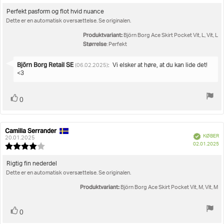
5.0
ud
Tekst
Perfekt pasform og flot hvid nuance
af
Dette er en automatisk oversættelse. Se originalen.
til
5
bedømmelsen:
stjerner
Produktvariant:
Björn Borg Ace Skirt Pocket Vit, L, Vit, L
Størrelse
: Perfekt
Svar
Björn Borg Retail SE
:
Vi elsker at høre, at du kan lide det!
(06.02.2025)
fra:
<3
Stem
stemme(r)
0
op
Camilla Serrander
Forfatter
Bedømmelsesdato:
Verificeret
KØBER
af
20.01.2025
K
02.01.2025
bedømmelsen:
Vurdering:
4.0
ud
Tekst
Rigtig fin nederdel
af
Dette er en automatisk oversættelse. Se originalen.
til
5
bedømmelsen:
stjerner
Produktvariant:
Björn Borg Ace Skirt Pocket Vit, M, Vit, M
Stem
stemme(r)
0
op