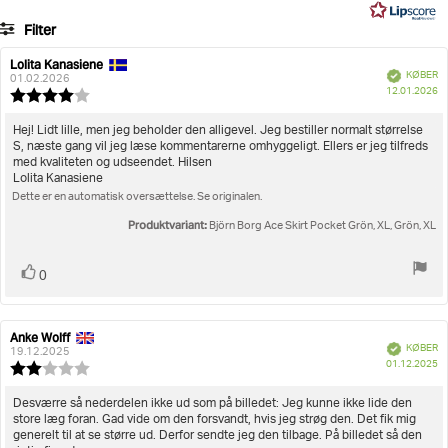
5
9
Varenummer: 10002210_BL163
Filter
stemmer
Dame
Sportstøj
Kjoler & Nederdele
Ace Skirt Pocket
Bedømmelse
Billeder
Lolita Kanasiene
Forfatter
Bedømmelsesdato:
Verificeret
KØBER
af
01.02.2026
K
Størrelse
12.01.2026
bedømmelsen:
Vurdering:
4.0
ud
Tekst
Hej! Lidt lille, men jeg beholder den alligevel. Jeg bestiller normalt størrelse
af
S, næste gang vil jeg læse kommentarerne omhyggeligt. Ellers er jeg tilfreds
til
5
med kvaliteten og udseendet. Hilsen
bedømmelsen:
stjerner
Lolita Kanasiene
Dette er en automatisk oversættelse. Se originalen.
Produktvariant:
Björn Borg Ace Skirt Pocket Grön, XL, Grön, XL
Stem
stemme(r)
0
op
Anke Wolff
Forfatter
Bedømmelsesdato:
Verificeret
KØBER
af
19.12.2025
K
01.12.2025
bedømmelsen:
Vurdering:
2.0
ud
Tekst
Desværre så nederdelen ikke ud som på billedet: Jeg kunne ikke lide den
af
store læg foran. Gad vide om den forsvandt, hvis jeg strøg den. Det fik mig
til
5
generelt til at se større ud. Derfor sendte jeg den tilbage. På billedet så den
bedømmelsen: