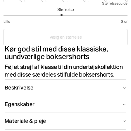
Størrelsesguide
Størrelse
2.866666666666667
Lille
Stor
ud
Baseret
af
på
5
Vælg en størrelse
15
Kør god stil med disse klassiske,
stemmer
uundværlige boksershorts
Føj et strejf af klasse til din undertøjskollektion
med disse særdeles stilfulde boksershorts.
Beskrivelse
En stilfuld pakke med 5 Essential Boxers. De er lavet af
Egenskaber
blød bomuldsjersey og har en mellemhøj talje med en
mellemlang benlængde. Med et panel på skridtet for
Smooth seams
Breathing material
stabilitet og en tynd, ikonisk signaturlinning i blødt
Materiale & pleje
elastisk mikrofiber for ekstra komfort.