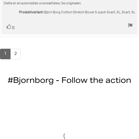
af
Dette er en automatisk oversættelse. Se originalen.
til
5
bedømmelsen:
stjerner
Produktvariant:
Björn Borg Cotton Stretch Boxer 5-pack Svart, XL, Svart, XL
Stem
stemme(r)
0
op
1
2
#Bjornborg - Follow the action