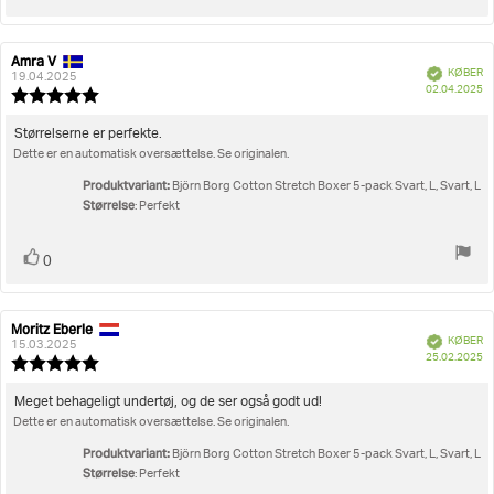
op
Amra V
Forfatter
Bedømmelsesdato:
Verificeret
KØBER
af
19.04.2025
K
02.04.2025
bedømmelsen:
Vurdering:
5.0
ud
Tekst
Størrelserne er perfekte.
af
Dette er en automatisk oversættelse. Se originalen.
til
5
bedømmelsen:
stjerner
Produktvariant:
Björn Borg Cotton Stretch Boxer 5-pack Svart, L, Svart, L
Størrelse
: Perfekt
Stem
stemme(r)
0
op
Moritz Eberle
Forfatter
Bedømmelsesdato:
Verificeret
KØBER
af
15.03.2025
K
25.02.2025
bedømmelsen:
Vurdering:
5.0
ud
Tekst
Meget behageligt undertøj, og de ser også godt ud!
af
Dette er en automatisk oversættelse. Se originalen.
til
5
bedømmelsen:
stjerner
Produktvariant:
Björn Borg Cotton Stretch Boxer 5-pack Svart, L, Svart, L
Størrelse
: Perfekt