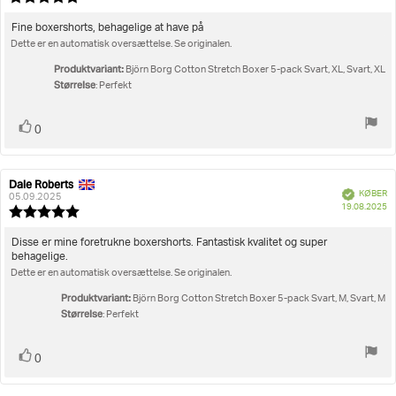
5.0
ud
Tekst
Fine boxershorts, behagelige at have på
af
Dette er en automatisk oversættelse. Se originalen.
til
5
bedømmelsen:
stjerner
Produktvariant:
Björn Borg Cotton Stretch Boxer 5-pack Svart, XL, Svart, XL
Størrelse
: Perfekt
Stem
stemme(r)
0
op
Dale Roberts
Forfatter
Bedømmelsesdato:
Verificeret
KØBER
af
05.09.2025
K
19.08.2025
bedømmelsen:
Vurdering:
5.0
ud
Tekst
Disse er mine foretrukne boxershorts. Fantastisk kvalitet og super
af
behagelige.
til
5
Dette er en automatisk oversættelse. Se originalen.
bedømmelsen:
stjerner
Produktvariant:
Björn Borg Cotton Stretch Boxer 5-pack Svart, M, Svart, M
Størrelse
: Perfekt
Stem
stemme(r)
0
op