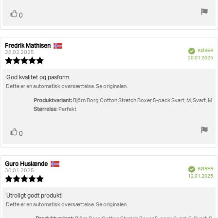
Stem
stemme(r)
0
op
Fredrik Mathisen
Forfatter
Bedømmelsesdato:
Verificeret
KØBER
af
28.02.2025
K
20.01.2025
bedømmelsen:
Vurdering:
5.0
ud
Tekst
God kvalitet og pasform.
af
Dette er en automatisk oversættelse. Se originalen.
til
5
bedømmelsen:
stjerner
Produktvariant:
Björn Borg Cotton Stretch Boxer 5-pack Svart, M, Svart, M
Størrelse
: Perfekt
Stem
stemme(r)
0
op
Guro Huslænde
Forfatter
Bedømmelsesdato:
Verificeret
KØBER
af
30.01.2025
K
12.01.2025
bedømmelsen:
Vurdering:
5.0
ud
Tekst
Utroligt godt produkt!
af
Dette er en automatisk oversættelse. Se originalen.
til
5
bedømmelsen:
stjerner