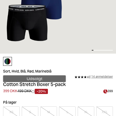
Sort, Hvid, Blå, Rød, Marineblå
14 anmeldelser
Udsolgt
Cotton Stretch Boxer 5-pack
-20%
399 DKK
499 DKK
399
På lager
XS
S
M
L
XL
XXL