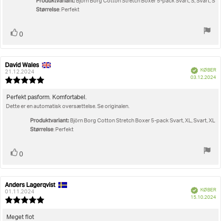
Produktvariant:
Björn Borg Cotton Stretch Boxer 5-pack Svart, S, Svart, S
Størrelse
: Perfekt
Stem
stemme(r)
0
op
David Wales
Forfatter
Bedømmelsesdato:
Verificeret
KØBER
af
21.12.2024
K
03.12.2024
bedømmelsen:
Vurdering:
5.0
ud
Tekst
Perfekt pasform. Komfortabel.
af
Dette er en automatisk oversættelse. Se originalen.
til
5
bedømmelsen:
stjerner
Produktvariant:
Björn Borg Cotton Stretch Boxer 5-pack Svart, XL, Svart, XL
Størrelse
: Perfekt
Stem
stemme(r)
0
op
Anders Lagerqvist
Forfatter
Bedømmelsesdato:
Verificeret
KØBER
af
01.11.2024
K
15.10.2024
bedømmelsen:
Vurdering:
5.0
ud
Tekst
Meget flot