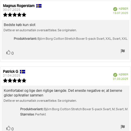
Magnus Rogerstam
Forfatter
Bedømmelsesdato:
Verificeret
KØBER
af
30.07.2025
K
13.07.2025
bedømmelsen:
Vurdering:
5.0
ud
Tekst
Bedste køb kun slot
af
Dette er en automatisk oversættelse. Se originalen.
til
5
bedømmelsen:
stjerner
Produktvariant:
Björn Borg Cotton Stretch Boxer 5-pack Svart, XXL, Svart, XXL
Stem
stemme(r)
0
op
Patrick G
Forfatter
Bedømmelsesdato:
Verificeret
KØBER
af
21.04.2025
K
31.03.2025
bedømmelsen:
Vurdering:
5.0
ud
Tekst
Komfortabel og lige den rigtige længde. Det eneste negative er, at benene
af
glider op/krøller sammen
til
5
Dette er en automatisk oversættelse. Se originalen.
bedømmelsen:
stjerner
Produktvariant:
Björn Borg Cotton Stretch Boxer 5-pack Svart, M, Svart, M
Størrelse
: Perfekt
Stem
stemme(r)
0