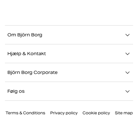
Om Björn Borg
Vores historie
Hjælp & Kontakt
Bæredygtighed
Kontakt os
Stories
Björn Borg Corporate
FAQ
Showrooms
Jobs & karriere
Retur/Reklamation
Følg os
Presse
Min konto
Instagram
Corporate website
Terms & Conditions
Privacy policy
Cookie policy
Site map
Facebook
TikTok
Youtube