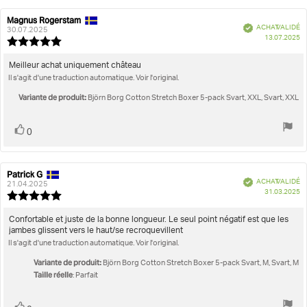
Magnus Rogerstam
Auteur
Date
Vérifié
ACHAT VALIDÉ
de
de
30.07.2025
D
13.07.2025
l'évaluation:
l'évaluation:
Note
d'
de
l'évaluation
Texte
Meilleur achat uniquement château
:
Il s'agit d'une traduction automatique. Voir l'original.
de
5.0
l'évaluation:
étoiles
Variante de produit:
Björn Borg Cotton Stretch Boxer 5-pack Svart, XXL, Svart, XXL
sur
5
Vote
vote(s)
0
positif
Patrick G
Auteur
Date
Vérifié
ACHAT VALIDÉ
de
de
21.04.2025
D
31.03.2025
l'évaluation:
l'évaluation:
Note
d'
de
l'évaluation
Texte
Confortable et juste de la bonne longueur. Le seul point négatif est que les
:
jambes glissent vers le haut/se recroquevillent
de
5.0
Il s'agit d'une traduction automatique. Voir l'original.
l'évaluation:
étoiles
sur
Variante de produit:
Björn Borg Cotton Stretch Boxer 5-pack Svart, M, Svart, M
5
Taille réelle
: Parfait