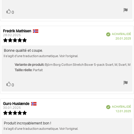
5
Vote
vote(s)
0
positif
Fredrik Mathisen
Auteur
Date
Vérifié
ACHAT VALIDÉ
de
de
28.02.2025
D
20.01.2025
l'évaluation:
l'évaluation:
Note
d'
de
l'évaluation
Texte
Bonne qualité et coupe.
:
Il s'agit d'une traduction automatique. Voir l'original.
de
5.0
l'évaluation:
étoiles
Variante de produit:
Björn Borg Cotton Stretch Boxer 5-pack Svart, M, Svart, M
sur
Taille réelle
: Parfait
5
Vote
vote(s)
0
positif
Guro Huslænde
Auteur
Date
Vérifié
ACHAT VALIDÉ
de
de
30.01.2025
D
12.01.2025
l'évaluation:
l'évaluation:
Note
d'
de
l'évaluation
Texte
Produit incroyablement bon !
:
Il s'agit d'une traduction automatique. Voir l'original.
de
5.0