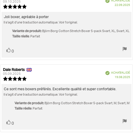
ACHAT VALIDÉ
de
de
09.10.2025
D
Taille réelle
22.09.2025
l'évaluation:
l'évaluation:
Note
d'
de
l'évaluation
Texte
Joli boxer, agréable à porter
:
Il s'agit d'une traduction automatique. Voir l'original.
de
5.0
l'évaluation:
étoiles
Variante de produit:
Björn Borg Cotton Stretch Boxer 5-pack Svart, XL, Svart, XL
sur
Taille réelle
: Parfait
5
Vote
vote(s)
0
positif
Dale Roberts
Auteur
Date
Vérifié
ACHAT VALIDÉ
de
de
05.09.2025
D
19.08.2025
l'évaluation:
l'évaluation:
Note
d'
de
l'évaluation
Texte
Ce sont mes boxers préférés. Excellente qualité et super confortable.
:
Il s'agit d'une traduction automatique. Voir l'original.
de
5.0
l'évaluation:
étoiles
Variante de produit:
Björn Borg Cotton Stretch Boxer 5-pack Svart, M, Svart, M
sur
Taille réelle
: Parfait
5
Vote
vote(s)
0
positif