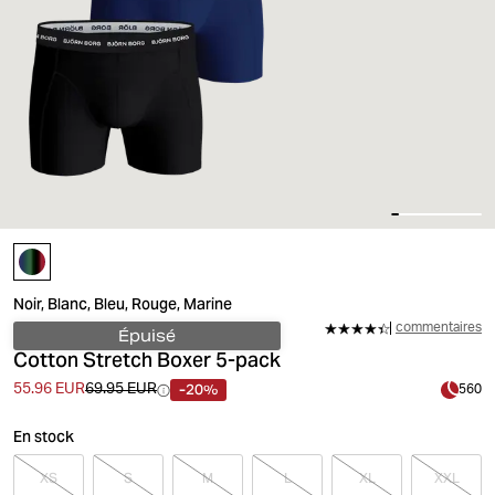
Noir, Blanc, Bleu, Rouge, Marine
commentaires
Épuisé
Cotton Stretch Boxer 5-pack
-20%
55.96 EUR
69.95 EUR
560
En stock
XS
S
M
L
XL
XXL