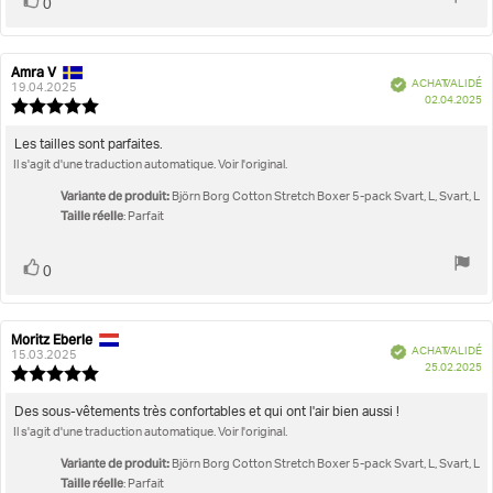
Vote
vote(s)
0
positif
Amra V
Auteur
Date
Vérifié
ACHAT VALIDÉ
de
de
19.04.2025
D
02.04.2025
l'évaluation:
l'évaluation:
Note
d'
de
l'évaluation
Texte
Les tailles sont parfaites.
:
Il s'agit d'une traduction automatique. Voir l'original.
de
5.0
l'évaluation:
étoiles
Variante de produit:
Björn Borg Cotton Stretch Boxer 5-pack Svart, L, Svart, L
sur
Taille réelle
: Parfait
5
Vote
vote(s)
0
positif
Moritz Eberle
Auteur
Date
Vérifié
ACHAT VALIDÉ
de
de
15.03.2025
D
25.02.2025
l'évaluation:
l'évaluation:
Note
d'
de
l'évaluation
Texte
Des sous-vêtements très confortables et qui ont l'air bien aussi !
:
Il s'agit d'une traduction automatique. Voir l'original.
de
5.0
l'évaluation:
étoiles
Variante de produit:
Björn Borg Cotton Stretch Boxer 5-pack Svart, L, Svart, L
sur
Taille réelle
: Parfait