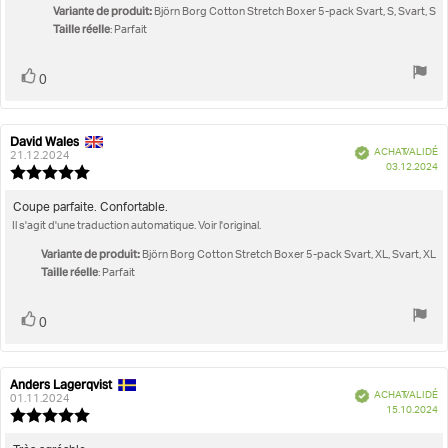
l'évaluation:
étoiles
Variante de produit:
Björn Borg Cotton Stretch Boxer 5-pack Svart, S, Svart, S
sur
Taille réelle
: Parfait
5
Vote
vote(s)
0
positif
David Wales
Auteur
Date
Vérifié
ACHAT VALIDÉ
de
de
21.12.2024
D
03.12.2024
l'évaluation:
l'évaluation:
Note
d'
de
l'évaluation
Texte
Coupe parfaite. Confortable.
:
Il s'agit d'une traduction automatique. Voir l'original.
de
5.0
l'évaluation:
étoiles
Variante de produit:
Björn Borg Cotton Stretch Boxer 5-pack Svart, XL, Svart, XL
sur
Taille réelle
: Parfait
5
Vote
vote(s)
0
positif
Anders Lagerqvist
Auteur
Date
Vérifié
ACHAT VALIDÉ
de
de
01.11.2024
D
15.10.2024
l'évaluation:
l'évaluation:
Note
d'
de
l'évaluation