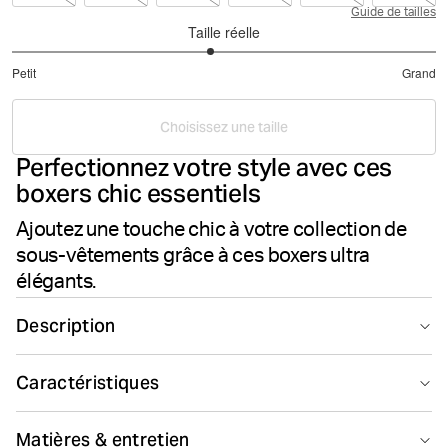
Guide de tailles
Taille réelle
2.866666666666667
Petit
Grand
sur
Basé
5
sur
Choisissez une taille
15
Perfectionnez votre style avec ces
votes
boxers chic essentiels
Ajoutez une touche chic à votre collection de
sous-vêtements grâce à ces boxers ultra
élégants.
Description
Cet ensemble Björn Borg Essential Boxers est un lot de
Caractéristiques
5 boxers élégants en jersey de coton doux. Ils
présentent une taille mi-haute, des jambes mi-longues,
Smooth seams
Matériau respirant
un empiècement à l’entrejambe pour plus de stabilité, et
Matières & entretien