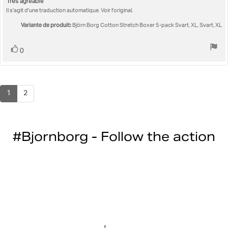
Texte
Très agréable
:
Il s'agit d'une traduction automatique. Voir l'original.
de
5.0
l'évaluation:
étoiles
Variante de produit:
Björn Borg Cotton Stretch Boxer 5-pack Svart, XL, Svart, XL
sur
5
Vote
vote(s)
0
positif
1
2
#Bjornborg - Follow the action