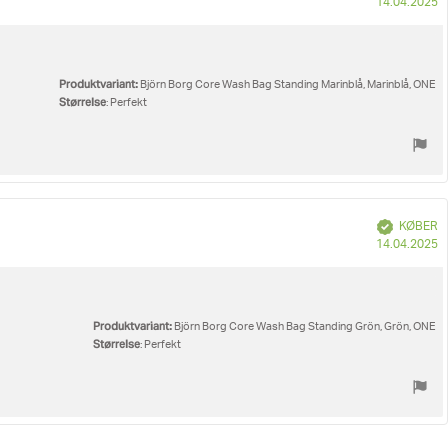
K
14.04.2025
Produktvariant:
Björn Borg Core Wash Bag Standing Marinblå, Marinblå, ONE
Størrelse
: Perfekt
Verificeret
KØBER
K
14.04.2025
Produktvariant:
Björn Borg Core Wash Bag Standing Grön, Grön, ONE
Størrelse
: Perfekt