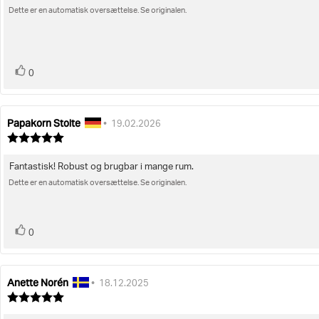
5
Dette er en automatisk oversættelse. Se originalen.
til
stjerner
bedømmelsen:
stemme(r)
Stem
0
op
Papakorn Stolte
Forfatter
Bedømmelsesdato:
•
19.02.2026
af
Vurdering:
bedømmelsen:
5.0
ud
Fantastisk! Robust og brugbar i mange rum.
Tekst
af
5
Dette er en automatisk oversættelse. Se originalen.
til
stjerner
bedømmelsen:
stemme(r)
Stem
0
op
Anette Norén
Forfatter
Bedømmelsesdato:
•
18.12.2025
af
Vurdering:
bedømmelsen:
5.0