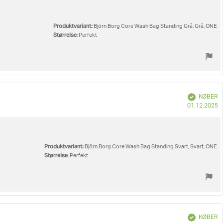
Produktvariant:
Björn Borg Core Wash Bag Standing Grå, Grå, ONE
Størrelse
: Perfekt
Verificeret
KØBER
K
01.12.2025
Produktvariant:
Björn Borg Core Wash Bag Standing Svart, Svart, ONE
Størrelse
: Perfekt
Verificeret
KØBER