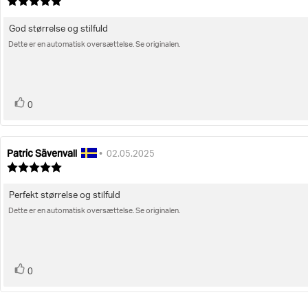
Vurdering:
bedømmelsen:
5.0
ud
God størrelse og stilfuld
Tekst
af
5
Dette er en automatisk oversættelse. Se originalen.
til
stjerner
bedømmelsen:
stemme(r)
Stem
0
op
Patric Sävenvall
Forfatter
Bedømmelsesdato:
•
02.05.2025
af
Vurdering:
bedømmelsen:
5.0
ud
Perfekt størrelse og stilfuld
Tekst
af
5
Dette er en automatisk oversættelse. Se originalen.
til
stjerner
bedømmelsen:
stemme(r)
Stem
0
op