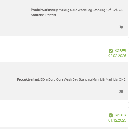
Produktvariant:
Björn Borg Core Wash Bag Standing Grå, Grå, ONE
Størrelse
: Perfekt
Verificeret
KØBER
K
02.02.2026
Produktvariant:
Björn Borg Core Wash Bag Standing Marinblå, Marinblå, ONE
Verificeret
KØBER
K
01.12.2025