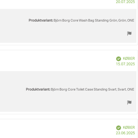
K
20.07.2025
Produktvariant:
Björn Borg Core Wash Bag Standing Grön, Grön, ONE
Verificeret
KØBER
K
15.07.2025
Produktvariant:
Björn Borg Core Toilet Case Standing Svart, Svart, ONE
Verificeret
KØBER
K
23.06.2025