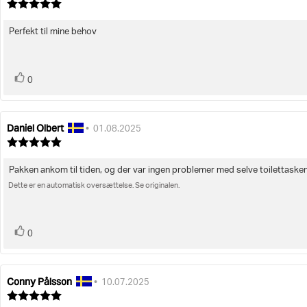
af
Vurdering:
bedømmelsen:
5.0
ud
Perfekt til mine behov
Tekst
af
5
til
stjerner
bedømmelsen:
stemme(r)
Stem
0
op
Daniel Olbert
Forfatter
Bedømmelsesdato:
•
01.08.2025
af
Vurdering:
bedømmelsen:
5.0
ud
Pakken ankom til tiden, og der var ingen problemer med selve toilettasken
Tekst
af
5
Dette er en automatisk oversættelse. Se originalen.
til
stjerner
bedømmelsen:
stemme(r)
Stem
0
op
Conny Pålsson
Forfatter
Bedømmelsesdato:
•
10.07.2025
af
Vurdering:
bedømmelsen:
5.0