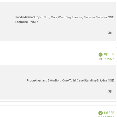
Produktvariant:
Björn Borg Core Wash Bag Standing Marinblå, Marinblå, ONE
Størrelse
: Perfekt
Verificeret
KØBER
K
19.05.2025
Produktvariant:
Björn Borg Core Toilet Case Standing Grå, Grå, ONE
Verificeret
KØBER