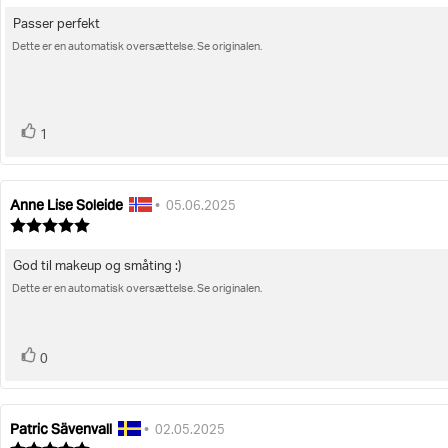
ud
Passer perfekt
Tekst
af
5
Dette er en automatisk oversættelse. Se originalen.
til
stjerner
bedømmelsen:
stemme(r)
Stem
1
op
Anne Lise Soleide
Forfatter
Bedømmelsesdato:
•
05.06.2025
af
Vurdering:
bedømmelsen:
5.0
ud
God til makeup og småting :)
Tekst
af
5
Dette er en automatisk oversættelse. Se originalen.
til
stjerner
bedømmelsen:
stemme(r)
Stem
0
op
Patric Sävenvall
Forfatter
Bedømmelsesdato:
•
02.05.2025
af