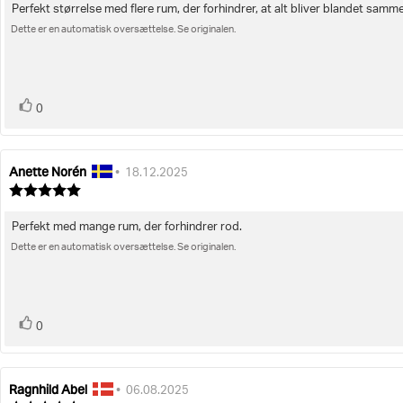
ud
Perfekt størrelse med flere rum, der forhindrer, at alt bliver blandet samm
Tekst
af
5
Dette er en automatisk oversættelse. Se originalen.
til
stjerner
bedømmelsen:
stemme(r)
Stem
0
op
Anette Norén
Forfatter
Bedømmelsesdato:
•
18.12.2025
af
Vurdering:
bedømmelsen:
5.0
ud
Perfekt med mange rum, der forhindrer rod.
Tekst
af
5
Dette er en automatisk oversættelse. Se originalen.
til
stjerner
bedømmelsen:
stemme(r)
Stem
0
op
Ragnhild Abel
Forfatter
Bedømmelsesdato:
•
06.08.2025