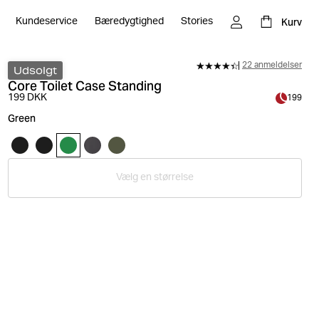
Kurv
Kundeservice
Bæredygtighed
Stories
22 anmeldelser
Udsolgt
Core Toilet Case Standing
199 DKK
199
Green
Vælg en størrelse