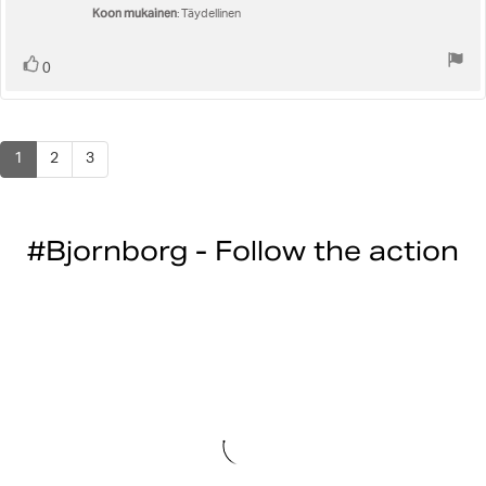
Koon mukainen
: Täydellinen
Äänestä
Ääni(et)
0
ylöspäin
1
2
3
#Bjornborg - Follow the action