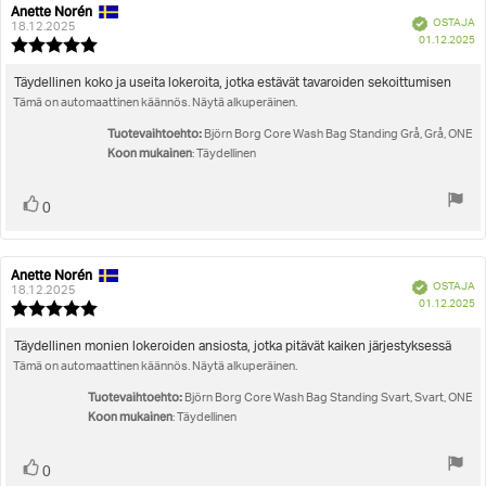
Anette Norén
Arvostelun
Arvostelun
Vahvistettu
OSTAJA
kirjoittaja:
päivämäärä:
18.12.2025
O
01.12.2025
Arvostelun
pä
luokitus:
5.0
Arvostelun
Täydellinen koko ja useita lokeroita, jotka estävät tavaroiden sekoittumisen
5:sta
Tämä on automaattinen käännös. Näytä alkuperäinen.
teksti:
tähdestä
Tuotevaihtoehto:
Björn Borg Core Wash Bag Standing Grå, Grå, ONE
Koon mukainen
: Täydellinen
Äänestä
Ääni(et)
0
ylöspäin
Anette Norén
Arvostelun
Arvostelun
Vahvistettu
OSTAJA
kirjoittaja:
päivämäärä:
18.12.2025
O
01.12.2025
Arvostelun
pä
luokitus:
5.0
Arvostelun
Täydellinen monien lokeroiden ansiosta, jotka pitävät kaiken järjestyksessä
5:sta
Tämä on automaattinen käännös. Näytä alkuperäinen.
teksti:
tähdestä
Tuotevaihtoehto:
Björn Borg Core Wash Bag Standing Svart, Svart, ONE
Koon mukainen
: Täydellinen
Äänestä
Ääni(et)
0