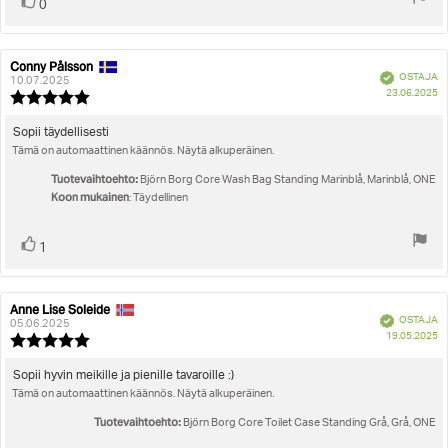
Äänestä
Ääni(et)
0
ylöspäin
Conny Pålsson
Arvostelun
Arvostelun
Vahvistettu
OSTAJA
kirjoittaja:
päivämäärä:
10.07.2025
O
23.06.2025
Arvostelun
pä
luokitus:
5.0
Arvostelun
Sopii täydellisesti
5:sta
Tämä on automaattinen käännös. Näytä alkuperäinen.
teksti:
tähdestä
Tuotevaihtoehto:
Björn Borg Core Wash Bag Standing Marinblå, Marinblå, ONE
Koon mukainen
: Täydellinen
Äänestä
Ääni(et)
1
ylöspäin
Anne Lise Soleide
Arvostelun
Arvostelun
Vahvistettu
OSTAJA
kirjoittaja:
päivämäärä:
05.06.2025
O
19.05.2025
Arvostelun
pä
luokitus:
5.0
Arvostelun
Sopii hyvin meikille ja pienille tavaroille :)
5:sta
Tämä on automaattinen käännös. Näytä alkuperäinen.
teksti:
tähdestä
Tuotevaihtoehto:
Björn Borg Core Toilet Case Standing Grå, Grå, ONE