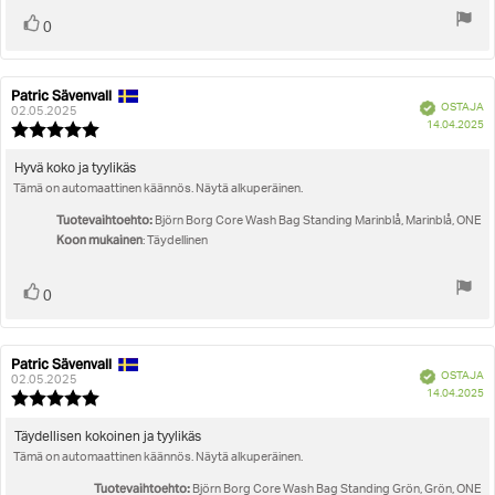
Äänestä
Ääni(et)
0
ylöspäin
Patric Sävenvall
Arvostelun
Arvostelun
Vahvistettu
OSTAJA
kirjoittaja:
päivämäärä:
02.05.2025
O
14.04.2025
Arvostelun
pä
luokitus:
5.0
Arvostelun
Hyvä koko ja tyylikäs
5:sta
Tämä on automaattinen käännös. Näytä alkuperäinen.
teksti:
tähdestä
Tuotevaihtoehto:
Björn Borg Core Wash Bag Standing Marinblå, Marinblå, ONE
Koon mukainen
: Täydellinen
Äänestä
Ääni(et)
0
ylöspäin
Patric Sävenvall
Arvostelun
Arvostelun
Vahvistettu
OSTAJA
kirjoittaja:
päivämäärä:
02.05.2025
O
14.04.2025
Arvostelun
pä
luokitus:
5.0
Arvostelun
Täydellisen kokoinen ja tyylikäs
5:sta
Tämä on automaattinen käännös. Näytä alkuperäinen.
teksti:
tähdestä
Tuotevaihtoehto:
Björn Borg Core Wash Bag Standing Grön, Grön, ONE