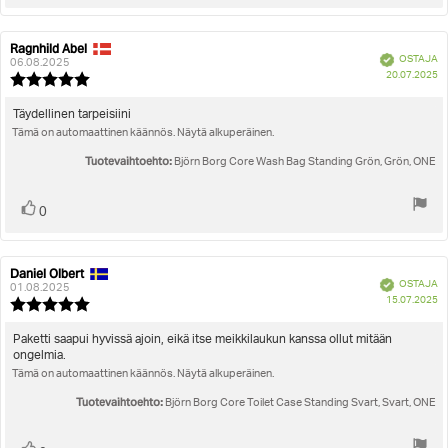
ylöspäin
Ragnhild Abel
Arvostelun
Arvostelun
Vahvistettu
OSTAJA
kirjoittaja:
päivämäärä:
06.08.2025
O
20.07.2025
Arvostelun
pä
luokitus:
5.0
Arvostelun
Täydellinen tarpeisiini
5:sta
Tämä on automaattinen käännös. Näytä alkuperäinen.
teksti:
tähdestä
Tuotevaihtoehto:
Björn Borg Core Wash Bag Standing Grön, Grön, ONE
Äänestä
Ääni(et)
0
ylöspäin
Daniel Olbert
Arvostelun
Arvostelun
Vahvistettu
OSTAJA
kirjoittaja:
päivämäärä:
01.08.2025
O
15.07.2025
Arvostelun
pä
luokitus:
5.0
Arvostelun
Paketti saapui hyvissä ajoin, eikä itse meikkilaukun kanssa ollut mitään
5:sta
ongelmia.
teksti:
tähdestä
Tämä on automaattinen käännös. Näytä alkuperäinen.
Tuotevaihtoehto:
Björn Borg Core Toilet Case Standing Svart, Svart, ONE