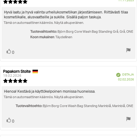
O
Koon mukainen
11.11.2025
Arvostelun
pä
luokitus:
5.0
Arvostelun
Hyvä laatu ja hyvä valinta urheilukosmetiikan järjestämiseen. Riittävästi tilaa
5:sta
kosmetiikalle, alusvaatteille ja sukille. Sisällä paljon taskuja.
teksti:
tähdestä
Tämä on automaattinen käännös. Näytä alkuperäinen.
Tuotevaihtoehto:
Björn Borg Core Wash Bag Standing Grå, Grå, ONE
Koon mukainen
: Täydellinen
Äänestä
Ääni(et)
0
ylöspäin
Papakorn Stolte
Arvostelun
Arvostelun
Vahvistettu
OSTAJA
kirjoittaja:
päivämäärä:
19.02.2026
O
02.02.2026
Arvostelun
pä
luokitus:
5.0
Arvostelun
Hienoa! Kestävä ja käyttökelpoinen monissa huoneissa.
5:sta
Tämä on automaattinen käännös. Näytä alkuperäinen.
teksti:
tähdestä
Tuotevaihtoehto:
Björn Borg Core Wash Bag Standing Marinblå, Marinblå, ONE
Äänestä
Ääni(et)
0
ylöspäin