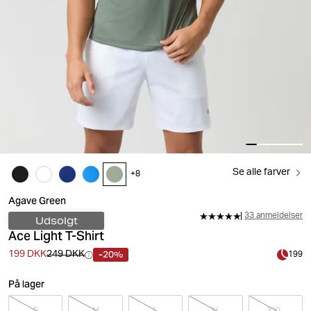
Se alle farver
+
8
Agave Green
33 anmeldelser
Udsolgt
Ace Light T-Shirt
-20%
199 DKK
249 DKK
199
På lager
S
M
L
XL
XXL