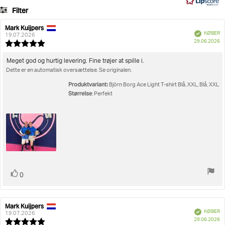
35
Filter
stemmer
Bedømmelse
Billeder
Mark Kuijpers
Forfatter
Bedømmelsesdato:
Verificeret
KØBER
af
19.07.2026
K
Størrelse
29.06.2026
bedømmelsen:
Vurdering:
5.0
ud
Tekst
Meget god og hurtig levering. Fine trøjer at spille i.
af
Dette er en automatisk oversættelse. Se originalen.
til
5
bedømmelsen:
stjerner
Produktvariant:
Björn Borg Ace Light T-shirt Blå, XXL, Blå, XXL
Størrelse
: Perfekt
Stem
stemme(r)
0
op
Mark Kuijpers
Forfatter
Bedømmelsesdato:
Verificeret
KØBER
af
19.07.2026
K
29.06.2026
bedømmelsen:
Vurdering: