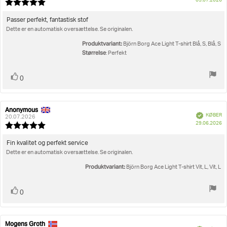
05.07.2026
bedømmelsen:
Vurdering:
5.0
ud
Tekst
Passer perfekt, fantastisk stof
af
Dette er en automatisk oversættelse. Se originalen.
til
5
bedømmelsen:
stjerner
Produktvariant:
Björn Borg Ace Light T-shirt Blå, S, Blå, S
Størrelse
: Perfekt
Stem
stemme(r)
0
op
Anonymous
Forfatter
Bedømmelsesdato:
Verificeret
KØBER
af
20.07.2026
K
29.06.2026
bedømmelsen:
Vurdering:
5.0
ud
Tekst
Fin kvalitet og perfekt service
af
Dette er en automatisk oversættelse. Se originalen.
til
5
bedømmelsen:
stjerner
Produktvariant:
Björn Borg Ace Light T-shirt Vit, L, Vit, L
Stem
stemme(r)
0
op
Mogens Groth
Forfatter
Bedømmelsesdato: