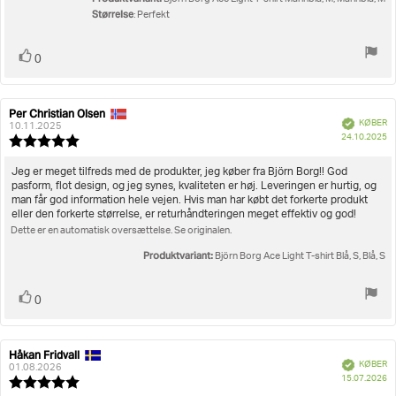
Størrelse
: Perfekt
Stem
stemme(r)
0
op
Per Christian Olsen
Forfatter
Bedømmelsesdato:
Verificeret
KØBER
af
10.11.2025
K
24.10.2025
bedømmelsen:
Vurdering:
5.0
ud
Tekst
Jeg er meget tilfreds med de produkter, jeg køber fra Björn Borg!! God
af
pasform, flot design, og jeg synes, kvaliteten er høj. Leveringen er hurtig, og
til
5
man får god information hele vejen. Hvis man har købt det forkerte produkt
bedømmelsen:
stjerner
eller den forkerte størrelse, er returhåndteringen meget effektiv og god!
Dette er en automatisk oversættelse. Se originalen.
Produktvariant:
Björn Borg Ace Light T-shirt Blå, S, Blå, S
Stem
stemme(r)
0
op
Håkan Fridvall
Forfatter
Bedømmelsesdato:
Verificeret
KØBER
af
01.08.2026
K
15.07.2026
bedømmelsen:
Vurdering: