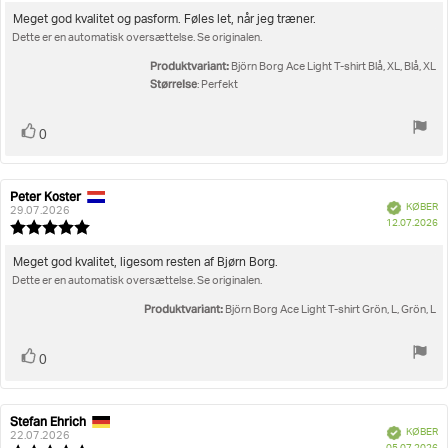
5.0
ud
Tekst
Meget god kvalitet og pasform. Føles let, når jeg træner.
af
Dette er en automatisk oversættelse. Se originalen.
til
5
bedømmelsen:
stjerner
Produktvariant:
Björn Borg Ace Light T-shirt Blå, XL, Blå, XL
Størrelse
: Perfekt
Stem
stemme(r)
0
op
Peter Koster
Forfatter
Bedømmelsesdato:
Verificeret
KØBER
af
29.07.2026
K
12.07.2026
bedømmelsen:
Vurdering:
5.0
ud
Tekst
Meget god kvalitet, ligesom resten af Bjørn Borg.
af
Dette er en automatisk oversættelse. Se originalen.
til
5
bedømmelsen:
stjerner
Produktvariant:
Björn Borg Ace Light T-shirt Grön, L, Grön, L
Stem
stemme(r)
0
op
Stefan Ehrich
Forfatter
Bedømmelsesdato:
Verificeret
KØBER
af
22.07.2026
K