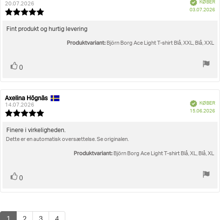
Verificeret
KØBER
af
20.07.2026
K
03.07.2026
bedømmelsen:
Vurdering:
5.0
ud
Tekst
Fint produkt og hurtig levering
af
til
Produktvariant:
5
Björn Borg Ace Light T-shirt Blå, XXL, Blå, XXL
bedømmelsen:
stjerner
Stem
stemme(r)
0
op
Axelina Högnäs
Forfatter
Bedømmelsesdato:
Verificeret
KØBER
af
14.07.2026
K
15.06.2026
bedømmelsen:
Vurdering:
5.0
ud
Tekst
Finere i virkeligheden.
af
Dette er en automatisk oversættelse. Se originalen.
til
5
bedømmelsen:
stjerner
Produktvariant:
Björn Borg Ace Light T-shirt Blå, XL, Blå, XL
Stem
stemme(r)
0
op
1
2
3
4