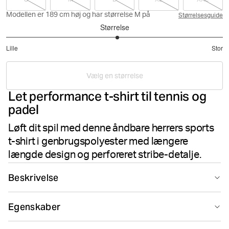
Modellen er 189 cm høj og har størrelse M på
Størrelsesguide
Størrelse
3.057142857142857
Lille
Stor
ud
Baseret
af
på
5
Vælg en størrelse
35
Let performance t-shirt til tennis og
stemmer
padel
Løft dit spil med denne åndbare herrers sports
t-shirt i genbrugspolyester med længere
længde design og perforeret stribe-detalje.
Beskrivelse
Björn Borg Ace Light T-shirt i grøn er fremstillet af blødt
Egenskaber
100 % genbrugspolyester i et let og åndbart
performance-materiale. Den har en almindelig pasform
Suitable for sport