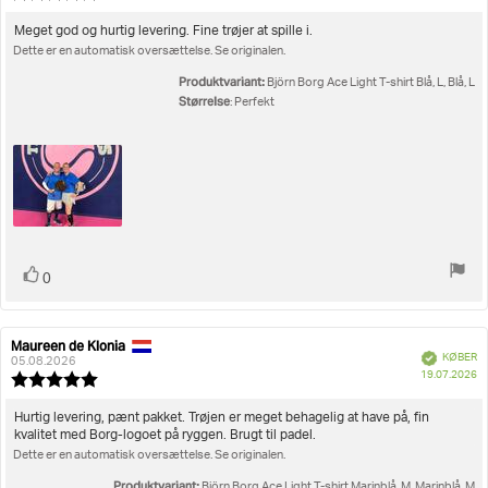
5.0
ud
Tekst
Meget god og hurtig levering. Fine trøjer at spille i.
af
Dette er en automatisk oversættelse. Se originalen.
til
5
bedømmelsen:
stjerner
Produktvariant:
Björn Borg Ace Light T-shirt Blå, L, Blå, L
Størrelse
: Perfekt
Stem
stemme(r)
0
op
Maureen de Klonia
Forfatter
Bedømmelsesdato:
Verificeret
KØBER
af
05.08.2026
K
19.07.2026
bedømmelsen:
Vurdering:
5.0
ud
Tekst
Hurtig levering, pænt pakket. Trøjen er meget behagelig at have på, fin
af
kvalitet med Borg-logoet på ryggen. Brugt til padel.
til
5
Dette er en automatisk oversættelse. Se originalen.
bedømmelsen:
stjerner
Produktvariant:
Björn Borg Ace Light T-shirt Marinblå, M, Marinblå, M