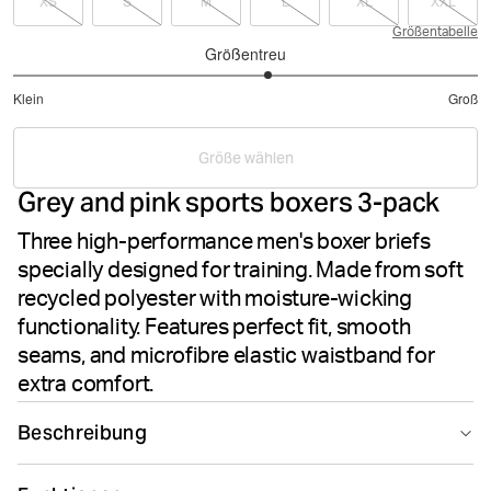
XS
S
M
L
XL
XXL
Größentabelle
Größentreu
3.195121951219512
Klein
Groß
von
Basierend
5
auf
Größe wählen
41
Grey and pink sports boxers 3-pack
Bewertungen
Three high-performance men's boxer briefs
specially designed for training. Made from soft
recycled polyester with moisture-wicking
functionality. Features perfect fit, smooth
seams, and microfibre elastic waistband for
extra comfort.
Beschreibung
The Björn Borg Sports Microfiber Boxers 3-pack in Multi