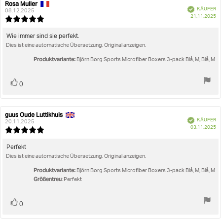
Rosa Muller
Autor
Bewertungsdatum:
Verifiziert
KÄUFER
der
08.12.2025
K
21.11.2025
Rezension:
Bewertung:
5.0
von
Rezensionstext:
Wie immer sind sie perfekt.
5
Dies ist eine automatische Übersetzung. Original anzeigen.
Sternen
Produktvariante:
Björn Borg Sports Microfiber Boxers 3-pack Blå, M, Blå, M
Stimme
Bewertung(en)
0
zu
guus Oude Luttikhuis
Autor
Bewertungsdatum:
Verifiziert
KÄUFER
der
20.11.2025
K
03.11.2025
Rezension:
Bewertung:
5.0
von
Rezensionstext:
Perfekt
5
Dies ist eine automatische Übersetzung. Original anzeigen.
Sternen
Produktvariante:
Björn Borg Sports Microfiber Boxers 3-pack Blå, M, Blå, M
Größentreu
: Perfekt
Stimme
Bewertung(en)
0
zu