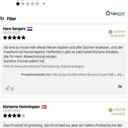
Basierend
Stimmen
Bewertung: 1 von 5 Sternen
1
5
auf
Artikelnummer: 10004195_MP003
41
Filter
Sports Microfiber Boxers 3-pack
Bewertungen
Bewertung
Bilder
Hans Sengers
Autor
Bewertungsdatum:
Verifiziert
KÄUFER
der
28.09.2025
K
Größentreu
09.09.2025
Rezension:
Bewertung:
5.0
von
Rezensionstext:
Ab und zu muss man etwas Neues kaufen und alte Sachen ersetzen, und die
5
Passform ist hervorragend. Hoffentlich gibt es bald farbenfrohere Modelle,
Sternen
die für mehr Abwechslung sorgen.
buntere Drucke wären toll.
Dies ist eine automatische Übersetzung. Original anzeigen.
Produktvariante:
Björn Borg Sports Microfiber Boxers 3-pack Blå, L, Blå, L
Stimme
Bewertung(en)
0
zu
Marianne Hemmingsen
Autor
Bewertungsdatum:
Verifiziert
KÄUFER
der
30.06.2025
K
13.06.2025
Rezension:
Bewertung:
4.0
von
Rezensionstext:
Das Produkt ist großartig, das Kind liebt es, aber wir hatten Probleme mit der