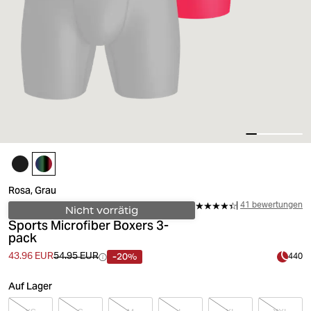
Rosa, Grau
41 bewertungen
Nicht vorrätig
Sports Microfiber Boxers 3-
pack
-20%
43.96 EUR
54.95 EUR
440
Auf Lager