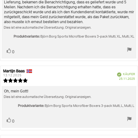
5
Lieferung, bekamen die Benachrichtigung, dass es geliefert wurde und 5
Sternen
Meilen. Nachdem ich die Benachrichtigung erhalten hatte, dass es
zurückgeschickt wurde und als ich den Kundendienst kontaktierte, wurde mir
mitgeteilt, dass mein Geld zurückerstattet wurde, als das Paket zurückkam,
also musste ich erneut bestellen und bezahlen.
Dies ist eine automatische Übersetzung. Original anzeigen.
Produktvariante:
Björn Borg Sports Microfiber Boxers 3-pack Multi, XL, Multi, XL
Stimme
Bewertung(en)
0
zu
Martijn Baas
Autor
Bewertungsdatum:
Verifiziert
KÄUFER
der
13.12.2025
K
25.11.2025
Rezension:
Bewertung:
5.0
von
Rezensionstext:
Oh, mein Gott!
5
Dies ist eine automatische Übersetzung. Original anzeigen.
Sternen
Produktvariante:
Björn Borg Sports Microfiber Boxers 3-pack Multi, L, Multi, L
Stimme
Bewertung(en)
0
zu