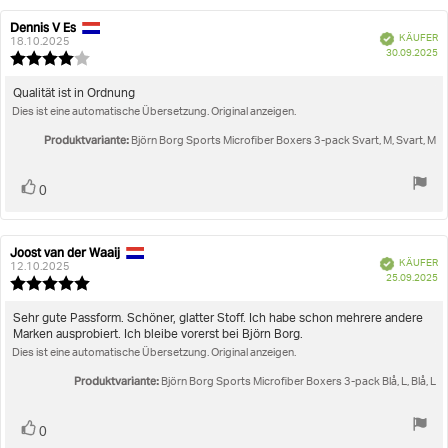
Dennis V Es
Autor
Bewertungsdatum:
Verifiziert
KÄUFER
der
18.10.2025
K
30.09.2025
Rezension:
Bewertung:
4.0
von
Rezensionstext:
Qualität ist in Ordnung
5
Dies ist eine automatische Übersetzung. Original anzeigen.
Sternen
Produktvariante:
Björn Borg Sports Microfiber Boxers 3-pack Svart, M, Svart, M
Stimme
Bewertung(en)
0
zu
Joost van der Waaij
Autor
Bewertungsdatum:
Verifiziert
KÄUFER
der
12.10.2025
K
25.09.2025
Rezension:
Bewertung:
5.0
von
Rezensionstext:
Sehr gute Passform. Schöner, glatter Stoff. Ich habe schon mehrere andere
5
Marken ausprobiert. Ich bleibe vorerst bei Björn Borg.
Sternen
Dies ist eine automatische Übersetzung. Original anzeigen.
Produktvariante:
Björn Borg Sports Microfiber Boxers 3-pack Blå, L, Blå, L
Stimme
Bewertung(en)
0
zu