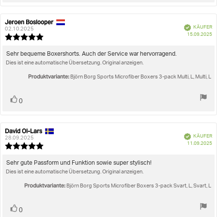
Jeroen Boslooper
Autor
Bewertungsdatum:
Verifiziert
KÄUFER
der
02.10.2025
K
15.09.2025
Rezension:
Bewertung:
5.0
von
Rezensionstext:
Sehr bequeme Boxershorts. Auch der Service war hervorragend.
5
Dies ist eine automatische Übersetzung. Original anzeigen.
Sternen
Produktvariante:
Björn Borg Sports Microfiber Boxers 3-pack Multi, L, Multi, L
Stimme
Bewertung(en)
0
zu
David Ol-Lars
Autor
Bewertungsdatum:
Verifiziert
KÄUFER
der
28.09.2025
K
11.09.2025
Rezension:
Bewertung:
5.0
von
Rezensionstext:
Sehr gute Passform und Funktion sowie super stylisch!
5
Dies ist eine automatische Übersetzung. Original anzeigen.
Sternen
Produktvariante:
Björn Borg Sports Microfiber Boxers 3-pack Svart, L, Svart, L
Stimme
Bewertung(en)
0