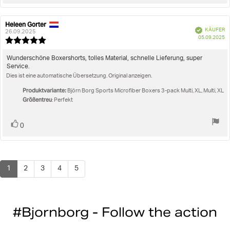
zu
Heleen Gorter
Autor
Bewertungsdatum:
Verifiziert
KÄUFER
der
26.09.2025
K
05.09.2025
Rezension:
Bewertung:
5.0
von
Rezensionstext:
Wunderschöne Boxershorts, tolles Material, schnelle Lieferung, super
5
Service.
Sternen
Dies ist eine automatische Übersetzung. Original anzeigen.
Produktvariante:
Björn Borg Sports Microfiber Boxers 3-pack Multi, XL, Multi, XL
Größentreu
: Perfekt
Stimme
Bewertung(en)
0
zu
1
2
3
4
5
#Bjornborg - Follow the action