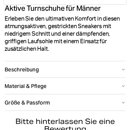
Aktive Turnschuhe für Männer
Bewertungen
Erleben Sie den ultimativen Komfort in diesen
atmungsaktiven, gestrickten Sneakers mit
niedrigem Schnitt und einer dämpfenden,
griffigen Laufsohle mit einem Einsatz für
zusätzlichen Halt.
Beschreibung
Die Björn Borg Herren Sneaker R140 KNT sind sportliche
Material & Pflege
Low-Cut-Sneaker mit einem atmungsaktiven,
gestrickten Obermaterial aus Polyester und TPU für
60% Polyester 35% TPU (Thermoplastic Polyurethane) 5%
zusätzliche Leichtigkeit und Flexibilität. Sie haben einen
Größe & Passform
Polyurethane
Einsatz in der Gummisohle für Halt und Stabilität, eine
Hergestellt in: China(CN)
gepolsterte Ferse für zusätzlichen Komfort, eine
Größentabelle
gepolsterte, herausnehmbare Innensohle aus
Bitte hinterlassen Sie eine
recyceltem Polyester und Logodetails an der Seite und
Bewertung