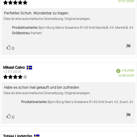
K
07.07.2025
Rezension:
Bewertung:
5.0
von
Rezensionstext:
Perfekter Schuh. Wunderbar zu tragen.
5
Dies ist eine automatische Übersetzung. Original anzeigen.
Sternen
Produktvariante:
Björn Borg Men’s Sneakers R140 Knit Marinblå, 44, Marinblå, 44
Größentreu
: Perfekt
Stimme
Bewertung(en)
0
zu
Mikael Calvo
Autor
Bewertungsdatum:
Verifiziert
KÄUFER
der
12.07.2025
K
23.06.2025
Rezension:
Bewertung:
4.0
von
Rezensionstext:
Habe es schon mal gekauft und bin zufrieden
5
Dies ist eine automatische Übersetzung. Original anzeigen.
Sternen
Produktvariante:
Björn Borg Men’s Sneakers R140 Knit Svart, 42, Svart, 42
Stimme
Bewertung(en)
0
zu
Tobias Lindström
Autor
Bewertungsdatum: