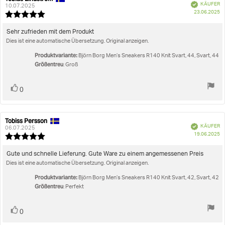
Verifiziert
KÄUFER
der
10.07.2025
K
23.06.2025
Rezension:
Bewertung:
5.0
von
Rezensionstext:
Sehr zufrieden mit dem Produkt
5
Dies ist eine automatische Übersetzung. Original anzeigen.
Sternen
Produktvariante:
Björn Borg Men’s Sneakers R140 Knit Svart, 44, Svart, 44
Größentreu
: Groß
Stimme
Bewertung(en)
0
zu
Tobiss Persson
Autor
Bewertungsdatum:
Verifiziert
KÄUFER
der
06.07.2025
K
19.06.2025
Rezension:
Bewertung:
5.0
von
Rezensionstext:
Gute und schnelle Lieferung. Gute Ware zu einem angemessenen Preis
5
Dies ist eine automatische Übersetzung. Original anzeigen.
Sternen
Produktvariante:
Björn Borg Men’s Sneakers R140 Knit Svart, 42, Svart, 42
Größentreu
: Perfekt
Stimme
Bewertung(en)
0
zu