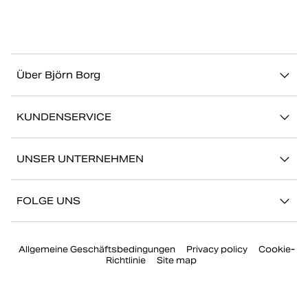
Über Björn Borg
Über uns
KUNDENSERVICE
Nachhaltigkeit
Kontakt
Geschichten
UNSER UNTERNEHMEN
FAQ
Storefinder
Karriere bei Björn Borg
Zurückkehren/Beanspruchen
FOLGE UNS
Presse
Mein Konto
Instagram
Unternehmensführung
Allgemeine Geschäftsbedingungen
Privacy policy
Cookie-
Facebook
Richtlinie
Site map
TikTok
YouTube