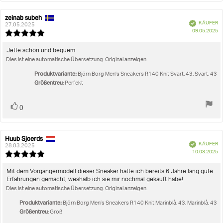
zeinab subeh
Autor
Bewertungsdatum:
Verifiziert
KÄUFER
der
27.05.2025
K
09.05.2025
Rezension:
Bewertung:
5.0
von
Rezensionstext:
Jette schön und bequem
5
Dies ist eine automatische Übersetzung. Original anzeigen.
Sternen
Produktvariante:
Björn Borg Men’s Sneakers R140 Knit Svart, 43, Svart, 43
Größentreu
: Perfekt
Stimme
Bewertung(en)
0
zu
Huub Sjoerds
Autor
Bewertungsdatum:
Verifiziert
KÄUFER
der
28.03.2025
K
10.03.2025
Rezension:
Bewertung:
5.0
von
Rezensionstext:
Mit dem Vorgängermodell dieser Sneaker hatte ich bereits 6 Jahre lang gute
5
Erfahrungen gemacht, weshalb ich sie mir nochmal gekauft habe!
Sternen
Dies ist eine automatische Übersetzung. Original anzeigen.
Produktvariante:
Björn Borg Men’s Sneakers R140 Knit Marinblå, 43, Marinblå, 43
Größentreu
: Groß