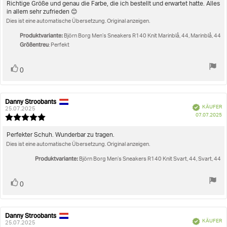
von
Rezensionstext:
Richtige Größe und genau die Farbe, die ich bestellt und erwartet hatte. Alles
5
in allem sehr zufrieden 😊
Sternen
Dies ist eine automatische Übersetzung. Original anzeigen.
Produktvariante:
Björn Borg Men’s Sneakers R140 Knit Marinblå, 44, Marinblå, 44
Größentreu
: Perfekt
Stimme
Bewertung(en)
0
zu
Danny Stroobants
Autor
Bewertungsdatum:
Verifiziert
KÄUFER
der
25.07.2025
K
07.07.2025
Rezension:
Bewertung:
5.0
von
Rezensionstext:
Perfekter Schuh. Wunderbar zu tragen.
5
Dies ist eine automatische Übersetzung. Original anzeigen.
Sternen
Produktvariante:
Björn Borg Men’s Sneakers R140 Knit Svart, 44, Svart, 44
Stimme
Bewertung(en)
0
zu
Danny Stroobants
Autor
Bewertungsdatum:
Verifiziert
KÄUFER
der
25.07.2025