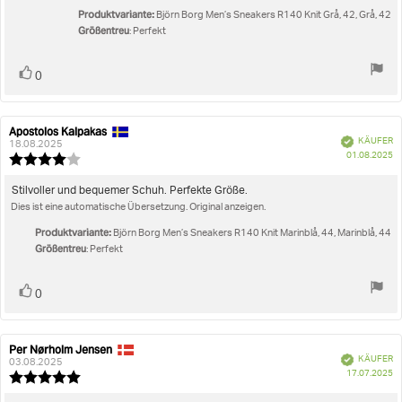
Produktvariante:
Björn Borg Men’s Sneakers R140 Knit Grå, 42, Grå, 42
Größentreu
: Perfekt
Stimme
Bewertung(en)
0
zu
Apostolos Kalpakas
Autor
Bewertungsdatum:
Verifiziert
KÄUFER
der
18.08.2025
K
01.08.2025
Rezension:
Bewertung:
4.0
von
Rezensionstext:
Stilvoller und bequemer Schuh. Perfekte Größe.
5
Dies ist eine automatische Übersetzung. Original anzeigen.
Sternen
Produktvariante:
Björn Borg Men’s Sneakers R140 Knit Marinblå, 44, Marinblå, 44
Größentreu
: Perfekt
Stimme
Bewertung(en)
0
zu
Per Nørholm Jensen
Autor
Bewertungsdatum:
Verifiziert
KÄUFER
der
03.08.2025
K
17.07.2025
Rezension:
Bewertung:
5.0