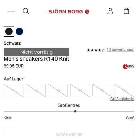
Schwarz
10 bewertungen
Nicht vorrätig
Men’s sneakers R140 Knit
89.95 EUR
899
Auf Lager
41
42
43
44
45
46
Größentabelle
Größentreu
3.2
Klein
Groß
von
Basierend
5
auf
Größe wählen
20