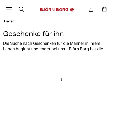
Herren
Geschenke für ihn
Die Suche nach Geschenken für die Männer in Ihrem
Leben beginnt und endet bei uns – Björn Borg hat die
perfekten Geschenke. Egal, ob für Papa, den Mann oder
den Bruder, hier werden Sie fündig. Verpacken Sie
Komfort in Form von Unterwäsche, ein stylisches
Trainingsset mit T-Shirt und Shorts oder gönnen Sie ihm
ein Paar neuer Herren-Sneakers.