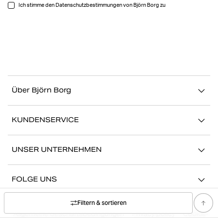
Ich stimme den Datenschutzbestimmungen von Björn Borg zu
Über Björn Borg
Über uns
KUNDENSERVICE
Nachhaltigkeit
Kontakt
Geschichten
UNSER UNTERNEHMEN
FAQ
Storefinder
Karriere bei Björn Borg
Zurückkehren/Beanspruchen
FOLGE UNS
Presse
Mein Konto
Instagram
Filtern & sortieren
Unternehmensführung
Allgemeine Geschäftsbedingungen
Privacy policy
Cookie-
Facebook