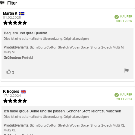
Halt
Filter
Bewertungen
Weicher Gummizug mit gewebtem Logo-Etikett in
Bewertung
Bilder
Martin K
der vorderen Mitte
Autor
Bewertungsdatum:
Verifiziert
KÄUFER
der
01.02.2025
K
Größentreu
09.01.2025
Rezension:
Bewertung:
Artikelnummer: 10003416_MP002
5.0
von
Rezensionstext:
Bequem und gute Qualität.
Herren
Unterwäsche
Weite Boxershorts
Cotton Stretch Woven Bo
5
Dies ist eine automatische Übersetzung. Original anzeigen.
Sternen
Produktvariante:
Björn Borg Cotton Stretch Woven Boxer Shorts 2-pack Multi, M,
Multi, M
Größentreu
: Perfekt
Stimme
Bewertung(en)
0
zu
P. Bogers
Autor
Bewertungsdatum:
Verifiziert
KÄUFER
der
17.12.2024
K
29.11.2024
Rezension:
Bewertung:
5.0
von
Rezensionstext:
Ich habe große Beine und sie passen. Schöner Stoff, leicht zu waschen
5
Dies ist eine automatische Übersetzung. Original anzeigen.
Sternen
Produktvariante:
Björn Borg Cotton Stretch Woven Boxer Shorts 2-pack Multi, XL,
Multi, XL