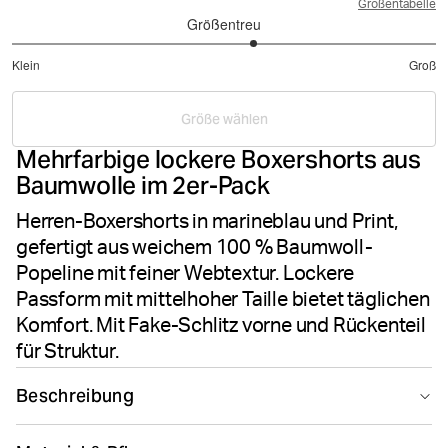
Größentabelle
Größentreu
3.285714285714286
Klein
Groß
von
Basierend
5
auf
Größe wählen
7
Mehrfarbige lockere Boxershorts aus
Bewertungen
Baumwolle im 2er-Pack
Herren-Boxershorts in marineblau und Print,
gefertigt aus weichem 100 % Baumwoll-
Popeline mit feiner Webtextur. Lockere
Passform mit mittelhoher Taille bietet täglichen
Komfort. Mit Fake-Schlitz vorne und Rückenteil
für Struktur.
Beschreibung
Die Björn Borg Cotton Stretch Woven Boxer Shorts 2-