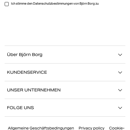
Ich stimme den Datenschutzbestimmungen von Björn Borg zu
Über Björn Borg
Über uns
KUNDENSERVICE
Nachhaltigkeit
Kontakt
Geschichten
UNSER UNTERNEHMEN
FAQ
Storefinder
Karriere bei Björn Borg
Zurückkehren/Beanspruchen
FOLGE UNS
Presse
Mein Konto
Instagram
Unternehmensführung
Allgemeine Geschäftsbedingungen
Privacy policy
Cookie-