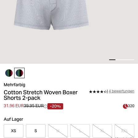
Mehrfarbig
Cotton Stretch Woven Boxer
4 bewertungen
Shorts 2-pack
-20%
31.96 EUR
39.95 EUR
320
Auf Lager
XS
S
M
L
XL
XXL