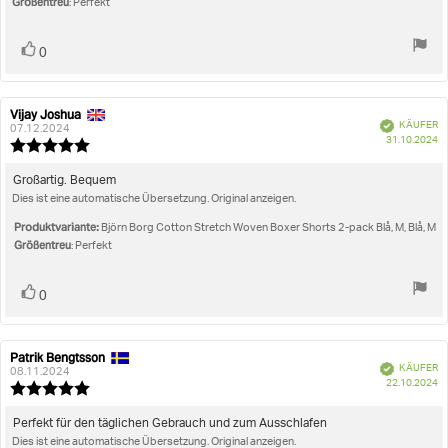
Größentreu
: Perfekt
Stimme
Bewertung(en)
0
zu
Vijay Joshua
Autor
Bewertungsdatum:
Verifiziert
KÄUFER
der
07.12.2024
K
31.10.2024
Rezension:
Bewertung:
5.0
von
Rezensionstext:
Großartig. Bequem
5
Dies ist eine automatische Übersetzung. Original anzeigen.
Sternen
Produktvariante:
Björn Borg Cotton Stretch Woven Boxer Shorts 2-pack Blå, M, Blå, M
Größentreu
: Perfekt
Stimme
Bewertung(en)
0
zu
Patrik Bengtsson
Autor
Bewertungsdatum:
Verifiziert
KÄUFER
der
08.11.2024
K
22.10.2024
Rezension:
Bewertung:
5.0
von
Rezensionstext:
Perfekt für den täglichen Gebrauch und zum Ausschlafen
5
Dies ist eine automatische Übersetzung. Original anzeigen.