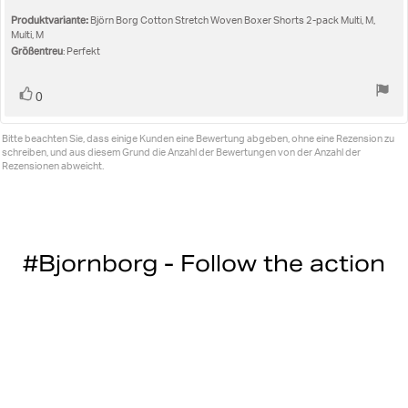
Sternen
Produktvariante:
Björn Borg Cotton Stretch Woven Boxer Shorts 2-pack Multi, M,
Multi, M
Größentreu
: Perfekt
Stimme
Bewertung(en)
0
zu
Bitte beachten Sie, dass einige Kunden eine Bewertung abgeben, ohne eine Rezension zu
schreiben, und aus diesem Grund die Anzahl der Bewertungen von der Anzahl der
Rezensionen abweicht.
#Bjornborg - Follow the action