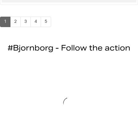
zu
1
2
3
4
5
#Bjornborg - Follow the action