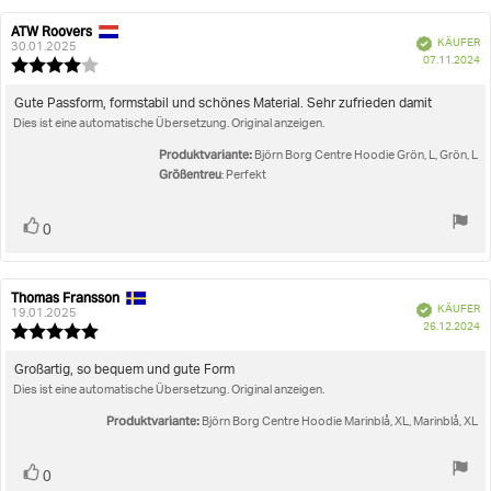
ATW Roovers
Autor
Bewertungsdatum:
Verifiziert
KÄUFER
der
30.01.2025
K
07.11.2024
Rezension:
Bewertung:
4.0
von
Rezensionstext:
Gute Passform, formstabil und schönes Material. Sehr zufrieden damit
5
Dies ist eine automatische Übersetzung. Original anzeigen.
Sternen
Produktvariante:
Björn Borg Centre Hoodie Grön, L, Grön, L
Größentreu
: Perfekt
Stimme
Bewertung(en)
0
zu
Thomas Fransson
Autor
Bewertungsdatum:
Verifiziert
KÄUFER
der
19.01.2025
K
26.12.2024
Rezension:
Bewertung:
5.0
von
Rezensionstext:
Großartig, so bequem und gute Form
5
Dies ist eine automatische Übersetzung. Original anzeigen.
Sternen
Produktvariante:
Björn Borg Centre Hoodie Marinblå, XL, Marinblå, XL
Stimme
Bewertung(en)
0