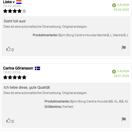
Lieke v
Autor
Bewertungsdatum:
Verifiziert
KÄUFER
der
23.02.2025
K
05.02.2025
Rezension:
Bewertung:
4.0
von
Rezensionstext:
Sieht toll aus!
5
Dies ist eine automatische Übersetzung. Original anzeigen.
Sternen
Produktvariante:
Björn Borg Centre Hoodie Marinblå, L, Marinblå, L
Stimme
Bewertung(en)
0
zu
Carina Göransson
Autor
Bewertungsdatum:
Verifiziert
KÄUFER
der
18.02.2025
K
29.01.2025
Rezension:
Bewertung:
5.0
von
Rezensionstext:
Ich liebe diese, gute Qualität
5
Dies ist eine automatische Übersetzung. Original anzeigen.
Sternen
Produktvariante:
Björn Borg Centre Hoodie Blå, XL, Blå, XL
Größentreu
: Perfekt
Stimme
Bewertung(en)
0
zu