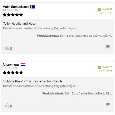
Malin Samuelsson
Autor
Bewertungsdatum:
Verifiziert
KÄUFER
der
16.02.2025
K
29.01.2025
Rezension:
Bewertung:
5.0
von
Rezensionstext:
Toller Hoodie und Hose.
5
Dies ist eine automatische Übersetzung. Original anzeigen.
Sternen
Produktvariante:
Björn Borg Centre Hoodie Grå, XL, Grå, XL
Stimme
Bewertung(en)
0
zu
Anonymous
Autor
Bewertungsdatum:
Verifiziert
KÄUFER
der
31.01.2025
K
10.01.2025
Rezension:
Bewertung:
5.0
von
Rezensionstext:
Schöne Passform und innen schön weich
5
Dies ist eine automatische Übersetzung. Original anzeigen.
Sternen
Produktvariante:
Björn Borg Centre Hoodie Blå, L, Blå, L
Stimme
Bewertung(en)
0
zu