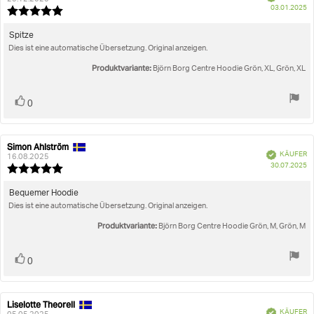
K
Größentreu
03.01.2025
Rezension:
Bewertung:
5.0
von
Rezensionstext:
Spitze
5
Dies ist eine automatische Übersetzung. Original anzeigen.
Sternen
Produktvariante:
Björn Borg Centre Hoodie Grön, XL, Grön, XL
Stimme
Bewertung(en)
0
zu
Simon Ahlström
Autor
Bewertungsdatum:
Verifiziert
KÄUFER
der
16.08.2025
K
30.07.2025
Rezension:
Bewertung:
5.0
von
Rezensionstext:
Bequemer Hoodie
5
Dies ist eine automatische Übersetzung. Original anzeigen.
Sternen
Produktvariante:
Björn Borg Centre Hoodie Grön, M, Grön, M
Stimme
Bewertung(en)
0
zu
Liselotte Theorell
Autor
Bewertungsdatum:
Verifiziert
KÄUFER