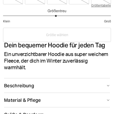
Größentabelle
Größentreu
2.96078431372549
Klein
Groß
von
Basierend
5
auf
Größe wählen
51
Dein bequemer Hoodie für jeden Tag
Bewertungen
Ein unverzichtbarer Hoodie aus super weichem
Fleece, der dich im Winter zuverlässig
warmhält.
Beschreibung
Der Centre Hood ist ein Kapuzenpullover für jeden Tag
Material & Pflege
aus einem weichen, innen angerauten Baumwoll-
Polyester-Fleece. Die normale Passform verfügt über
80% Cotton 20% Polyester
eine abgesetzte, doppellagige Kapuze mit