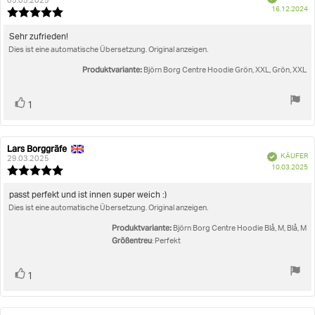
der
05.05.2025
K
16.12.2024
Rezension:
Bewertung:
5.0
von
Rezensionstext:
Sehr zufrieden!
5
Dies ist eine automatische Übersetzung. Original anzeigen.
Sternen
Produktvariante:
Björn Borg Centre Hoodie Grön, XXL, Grön, XXL
Stimme
Bewertung(en)
1
zu
Lars Borggräfe
Autor
Bewertungsdatum:
Verifiziert
KÄUFER
der
29.03.2025
K
10.03.2025
Rezension:
Bewertung:
5.0
von
Rezensionstext:
passt perfekt und ist innen super weich :)
5
Dies ist eine automatische Übersetzung. Original anzeigen.
Sternen
Produktvariante:
Björn Borg Centre Hoodie Blå, M, Blå, M
Größentreu
: Perfekt
Stimme
Bewertung(en)
1
zu