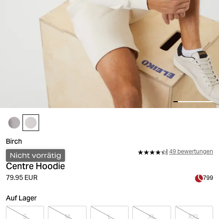
Birch
49 bewertungen
Nicht vorrätig
Centre Hoodie
79.95 EUR
799
Auf Lager
S
M
L
XL
XXL