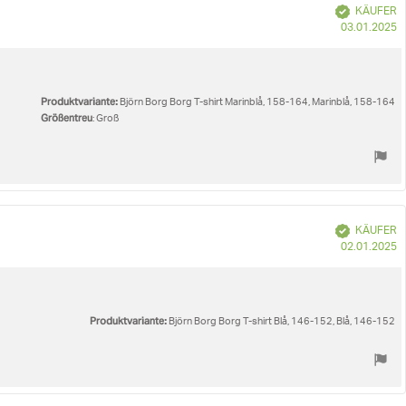
Verifiziert
KÄUFER
K
03.01.2025
Produktvariante:
Björn Borg Borg T-shirt Marinblå, 158-164, Marinblå, 158-164
Größentreu
: Groß
Verifiziert
KÄUFER
K
02.01.2025
Produktvariante:
Björn Borg Borg T-shirt Blå, 146-152, Blå, 146-152