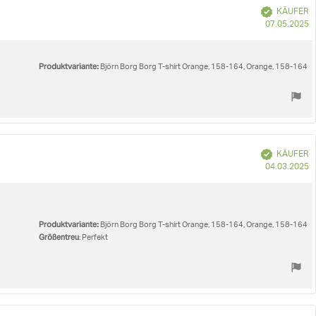
u
Verifiziert
KÄUFER
K
07.05.2025
Produktvariante:
Björn Borg Borg T-shirt Orange, 158-164, Orange, 158-164
Verifiziert
KÄUFER
K
04.03.2025
Produktvariante:
Björn Borg Borg T-shirt Orange, 158-164, Orange, 158-164
Größentreu
: Perfekt