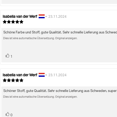
zu
Isabella van der Werf
Autor
Bewertungsdatum:
•
23.11.2024
der
Bewertung:
Rezension:
5.0
von
Schöne Farbe und Stoff, gute Qualität. Sehr schnelle Lieferung aus Schwed
Rezensionstext:
5
Sternen
Dies ist eine automatische Übersetzung. Original anzeigen.
Bewertung(en)
Stimme
1
zu
Isabella van der Werf
Autor
Bewertungsdatum:
•
23.11.2024
der
Bewertung:
Rezension:
5.0
von
Schöner Stoff, gute Qualität. Sehr schnelle Lieferung aus Schweden, super
Rezensionstext:
5
Sternen
Dies ist eine automatische Übersetzung. Original anzeigen.
Bewertung(en)
Stimme
0