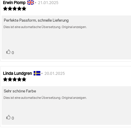
Erwin Plomp
Autor
Bewertungsdatum:
•
21.01.2025
der
Bewertung:
Rezension:
5.0
von
Perfekte Passform, schnelle Lieferung
Rezensionstext:
5
Sternen
Dies ist eine automatische Übersetzung. Original anzeigen.
Bewertung(en)
Stimme
0
zu
Linda Lundgren
Autor
Bewertungsdatum:
•
20.01.2025
der
Bewertung:
Rezension:
5.0
von
Sehr schöne Farbe
Rezensionstext:
5
Sternen
Dies ist eine automatische Übersetzung. Original anzeigen.
Bewertung(en)
Stimme
0
zu