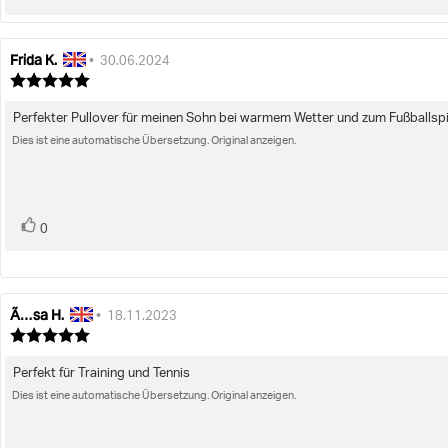
zu
Frida K.
Autor
Bewertungsdatum:
•
30.06.2024
der
Bewertung:
Rezension:
5.0
von
Perfekter Pullover für meinen Sohn bei warmem Wetter und zum Fußballspi
Rezensionstext:
5
Dies ist eine automatische Übersetzung. Original anzeigen.
Sternen
Bewertung(en)
Stimme
0
zu
Ã…sa H.
Autor
Bewertungsdatum:
•
18.11.2023
der
Bewertung:
Rezension:
5.0
von
Perfekt für Training und Tennis
Rezensionstext:
5
Dies ist eine automatische Übersetzung. Original anzeigen.
Sternen