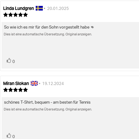
Linda Lundgren
Autor
Bewertungsdatum:
•
20.01.2025
der
Bewertung:
Rezension:
5.0
von
So wie ich es mir für den Sohn vorgestellt habe 👊
Rezensionstext:
5
Sternen
Dies ist eine automatische Übersetzung. Original anzeigen.
Bewertung(en)
Stimme
0
zu
Miran Slokan
Autor
Bewertungsdatum:
•
19.12.2024
der
Bewertung:
Rezension:
5.0
von
schönes T-Shirt, bequem - am besten für Tennis
Rezensionstext:
5
Sternen
Dies ist eine automatische Übersetzung. Original anzeigen.
Bewertung(en)
Stimme
0