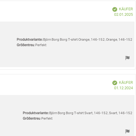
Verifiziert
KÄUFER
K
02.01.2025
Produktvariante:
Björn Borg Borg T-shirt Orange, 146-152, Orange, 146-152
Größentreu
: Perfekt
Verifiziert
KÄUFER
K
01.12.2024
Produktvariante:
Björn Borg Borg T-shirt Svart, 146-152, Svart, 146-152
Größentreu
: Perfekt