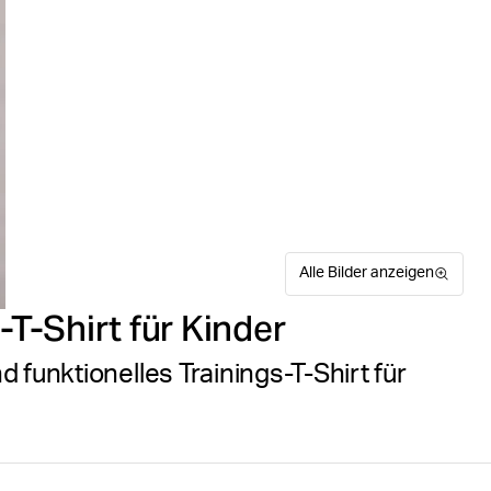
Alle Bilder anzeigen
-T-Shirt für Kinder
 funktionelles Trainings-T-Shirt für
Ein ultimatives Performance-
Suitable for sport
Größentabelle