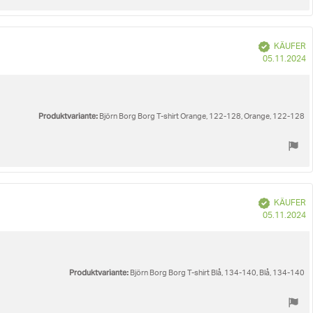
Verifiziert
KÄUFER
K
05.11.2024
Produktvariante:
Björn Borg Borg T-shirt Orange, 122-128, Orange, 122-128
Verifiziert
KÄUFER
K
05.11.2024
Produktvariante:
Björn Borg Borg T-shirt Blå, 134-140, Blå, 134-140