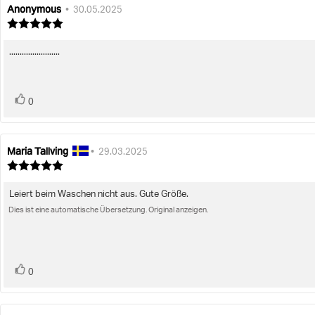
B
Anonymous
Autor
Bewertungsdatum:
•
30.05.2025
der
Bewertung:
Rezension:
5.0
von
........................
Rezensionstext:
5
Sternen
Bewertung(en)
Stimme
0
zu
Maria Tallving
Autor
Bewertungsdatum:
•
29.03.2025
der
Bewertung:
Rezension:
5.0
von
Leiert beim Waschen nicht aus. Gute Größe.
Rezensionstext:
5
Sternen
Dies ist eine automatische Übersetzung. Original anzeigen.
Bewertung(en)
Stimme
0
zu