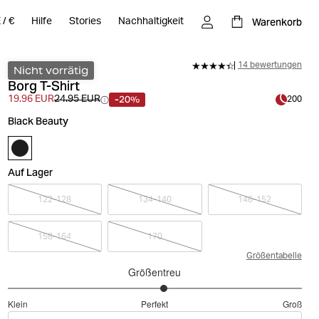
Warenkorb
E
/
€
Hilfe
Stories
Nachhaltigkeit
14 bewertungen
Nicht vorrätig
Borg T-Shirt
-20%
19.96 EUR
24.95 EUR
200
Black Beauty
Auf Lager
122-128
134-140
146-152
158-164
170
Größentabelle
Größentreu
3.125
Klein
Perfekt
Groß
von
Basierend