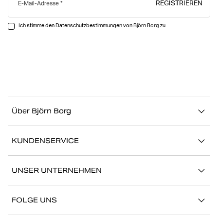
REGISTRIEREN
E-Mail-Adresse
Ich stimme den Datenschutzbestimmungen von Björn Borg zu
Über Björn Borg
Über uns
KUNDENSERVICE
Nachhaltigkeit
Kontakt
Geschichten
UNSER UNTERNEHMEN
FAQ
Storefinder
Karriere bei Björn Borg
Zurückkehren/Beanspruchen
FOLGE UNS
Presse
Mein Konto