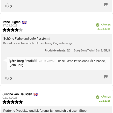
Stimme
Bewertung(en)
0
zu
Irene Lugten
Autor
Bewertungsdatum:
Verifiziert
KÄUFER
der
17.03.2025
K
27.02.2025
Rezension:
Bewertung:
4.0
von
Rezensionstext:
Schöne Farbe und gute Passform!
5
Dies ist eine automatische Übersetzung. Original anzeigen.
Sternen
Produktvariante:
Björn Borg Borg T-shirt Blå, S, Blå, S
Antworten
Björn Borg Retail SE
:
Diese Farbe ist so cool! 😍 / Madde,
(26.03.2025)
von:
Björn Borg
Stimme
Bewertung(en)
0
zu
Justine van Heusden
Autor
Bewertungsdatum:
Verifiziert
KÄUFER
der
02.03.2025
K
12.02.2025
Rezension:
Bewertung:
5.0
von
Rezensionstext:
Perfekte Produkte und Lieferung. Ich empfehle diesen Shop.