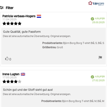
19
Filter
Bewertungen
Bewertung
Bilder
Patricia verbaas-Hogers
Autor
Bewertungsdatum:
Verifiziert
KÄUFER
der
11.04.2025
K
Größentreu
25.03.2025
Rezension:
Bewertung:
5.0
von
Rezensionstext:
Gute Qualität, gute Passform
5
Dies ist eine automatische Übersetzung. Original anzeigen.
Sternen
Produktvariante:
Björn Borg Borg T-shirt Blå, S, Blå, S
Größentreu
: Groß
Stimme
Bewertung(en)
0
zu
Irene Lugten
Autor
Bewertungsdatum:
Verifiziert
KÄUFER
der
17.03.2025
K
27.02.2025
Rezension:
Bewertung:
4.0
von
Rezensionstext:
Schön gut und der Stoff sieht gut aus!
5
Dies ist eine automatische Übersetzung. Original anzeigen.
Sternen
Produktvariante:
Björn Borg Borg T-shirt Blå, M, Blå, M