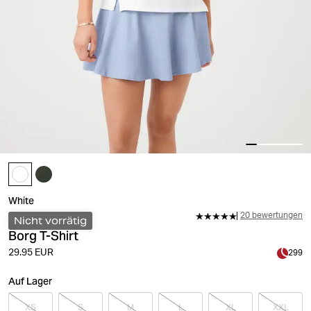
White
20 bewertungen
Nicht vorrätig
Borg T-Shirt
29.95 EUR
299
Auf Lager
XS
S
M
L
XL
XXL