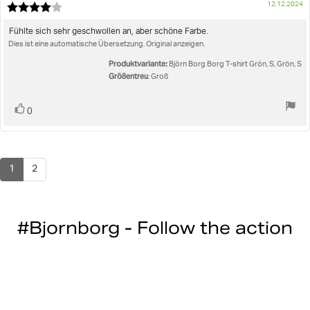
K
12.12.2024
Rezension:
Bewertung:
4.0
von
Rezensionstext:
Fühlte sich sehr geschwollen an, aber schöne Farbe.
5
Dies ist eine automatische Übersetzung. Original anzeigen.
Sternen
Produktvariante:
Björn Borg Borg T-shirt Grön, S, Grön, S
Größentreu
: Groß
Stimme
Bewertung(en)
0
zu
1
2
#Bjornborg - Follow the action