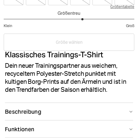
Größentabelle
Größentreu
3.421052631578947
Klein
Groß
von
Basierend
5
auf
Größe wählen
19
Klassisches Trainings-T-Shirt
Bewertungen
Dein neuer Trainingspartner aus weichem,
recyceltem Polyester-Stretch punktet mit
kultigen Borg-Prints auf den Ärmeln und ist in
den Trendfarben der Saison erhältlich.
Beschreibung
Das Björn Borg Borg T-Shirt ist ein klassisches
Funktionen
Trainings-T-Shirt aus weichem, recyceltem Polyester-
Stretchmaterial. Das Modell hat eine normale Passform