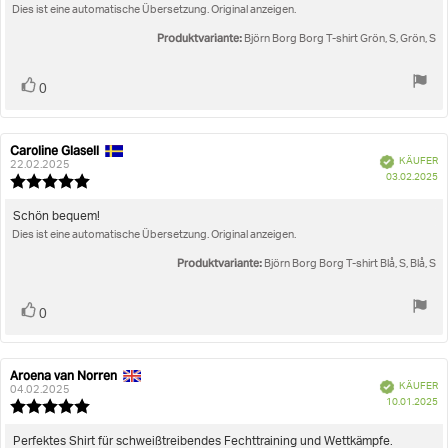
5
Dies ist eine automatische Übersetzung. Original anzeigen.
Sternen
Produktvariante:
Björn Borg Borg T-shirt Grön, S, Grön, S
Stimme
Bewertung(en)
0
zu
Caroline Glasell
Autor
Bewertungsdatum:
Verifiziert
KÄUFER
der
22.02.2025
K
03.02.2025
Rezension:
Bewertung:
5.0
von
Rezensionstext:
Schön bequem!
5
Dies ist eine automatische Übersetzung. Original anzeigen.
Sternen
Produktvariante:
Björn Borg Borg T-shirt Blå, S, Blå, S
Stimme
Bewertung(en)
0
zu
Aroena van Norren
Autor
Bewertungsdatum:
Verifiziert
KÄUFER
der
04.02.2025
K
10.01.2025
Rezension:
Bewertung:
5.0
von
Rezensionstext:
Perfektes Shirt für schweißtreibendes Fechttraining und Wettkämpfe.