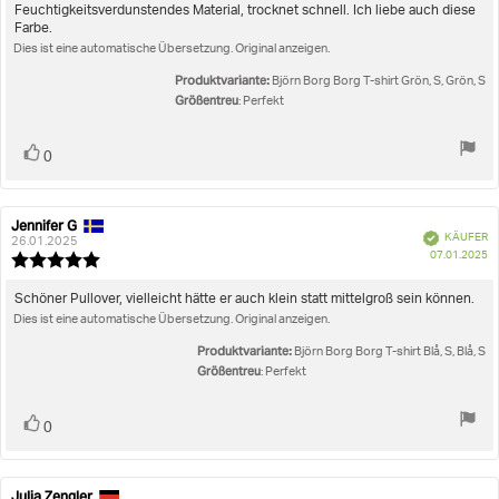
5
Feuchtigkeitsverdunstendes Material, trocknet schnell. Ich liebe auch diese
Sternen
Farbe.
Dies ist eine automatische Übersetzung. Original anzeigen.
Produktvariante:
Björn Borg Borg T-shirt Grön, S, Grön, S
Größentreu
: Perfekt
Stimme
Bewertung(en)
0
zu
Jennifer G
Autor
Bewertungsdatum:
Verifiziert
KÄUFER
der
26.01.2025
K
07.01.2025
Rezension:
Bewertung:
5.0
von
Rezensionstext:
Schöner Pullover, vielleicht hätte er auch klein statt mittelgroß sein können.
5
Dies ist eine automatische Übersetzung. Original anzeigen.
Sternen
Produktvariante:
Björn Borg Borg T-shirt Blå, S, Blå, S
Größentreu
: Perfekt
Stimme
Bewertung(en)
0
zu
Julia Zengler
Autor
Bewertungsdatum: