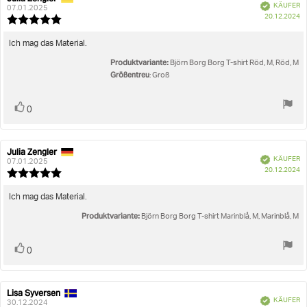
Verifiziert
KÄUFER
der
07.01.2025
K
20.12.2024
Rezension:
Bewertung:
5.0
von
Rezensionstext:
Ich mag das Material.
5
Produktvariante:
Sternen
Björn Borg Borg T-shirt Röd, M, Röd, M
Größentreu
: Groß
Stimme
Bewertung(en)
0
zu
Julia Zengler
Autor
Bewertungsdatum:
Verifiziert
KÄUFER
der
07.01.2025
K
20.12.2024
Rezension:
Bewertung:
5.0
von
Rezensionstext:
Ich mag das Material.
5
Produktvariante:
Sternen
Björn Borg Borg T-shirt Marinblå, M, Marinblå, M
Stimme
Bewertung(en)
0
zu
Lisa Syversen
Autor
Bewertungsdatum:
Verifiziert
KÄUFER
der
30.12.2024