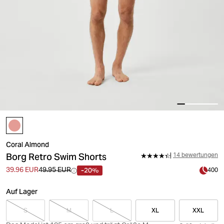
Coral Almond
Borg Retro Swim Shorts
14 bewertungen
-20%
39.96 EUR
49.95 EUR
400
Auf Lager
S
M
L
XL
XXL