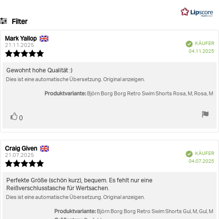
auf
Artikelnummer: 10003005_PK053
13
Filter
Herren
Sportbekleidung
Bademode
Borg Retro Swim Shorts
Bewertungen
Bewertung
Bilder
Mark Yallop
Autor
Bewertungsdatum:
Verifiziert
KÄUFER
der
21.11.2025
K
Größentreu
04.11.2025
Rezension:
Bewertung:
5.0
von
Rezensionstext:
Gewohnt hohe Qualität :)
5
Dies ist eine automatische Übersetzung. Original anzeigen.
Sternen
Produktvariante:
Björn Borg Borg Retro Swim Shorts Rosa, M, Rosa, M
Stimme
Bewertung(en)
0
zu
Craig Given
Autor
Bewertungsdatum:
Verifiziert
KÄUFER
der
21.07.2025
K
04.07.2025
Rezension:
Bewertung:
5.0
von
Rezensionstext:
Perfekte Größe (schön kurz), bequem. Es fehlt nur eine
5
Reißverschlusstasche für Wertsachen.
Sternen
Dies ist eine automatische Übersetzung. Original anzeigen.
Produktvariante:
Björn Borg Borg Retro Swim Shorts Gul, M, Gul, M