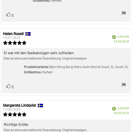
Größentreu
: Perfekt
Stimme
Bewertung(en)
0
zu
Helen Rosell
Autor
Bewertungsdatum:
Verifiziert
KÄUFER
der
10.07.2025
K
23.06.2025
Rezension:
Bewertung:
5.0
von
Rezensionstext:
Er war mit den Badeanzügen sehr zufrieden.
5
Dies ist eine automatische Übersetzung. Original anzeigen.
Sternen
Produktvariante:
Björn Borg Borg Retro Swim Shorts Svart, XL, Svart, XL
Größentreu
: Perfekt
Stimme
Bewertung(en)
0
zu
Margareta Lindqvist
Autor
Bewertungsdatum:
Verifiziert
KÄUFER
der
12.06.2025
K
26.05.2025
Rezension:
Bewertung:
5.0
von
Rezensionstext:
Richtige Größe
5
Dies ist eine automatische Übersetzung. Original anzeigen.