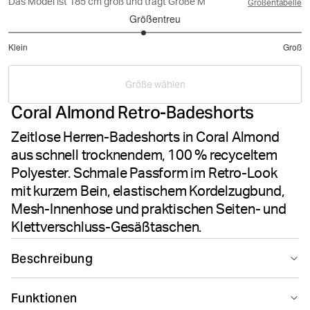
Das Model ist 185 cm groß und trägt Größe M
Größentabelle
Größentreu
2.846153846153846
Klein
Groß
von
Basierend
5
auf
Größe wählen
13
Coral Almond Retro-Badeshorts
Bewertungen
Zeitlose Herren-Badeshorts in Coral Almond
aus schnell trocknendem, 100 % recyceltem
Polyester. Schmale Passform im Retro-Look
mit kurzem Bein, elastischem Kordelzugbund,
Mesh-Innenhose und praktischen Seiten- und
Klettverschluss-Gesäßtaschen.
Beschreibung
Die Björn Borg Borg Retro Swim Shorts in Coral Almond
Funktionen
bieten zeitlosen Stil für Strand und Pool. Gefertigt aus