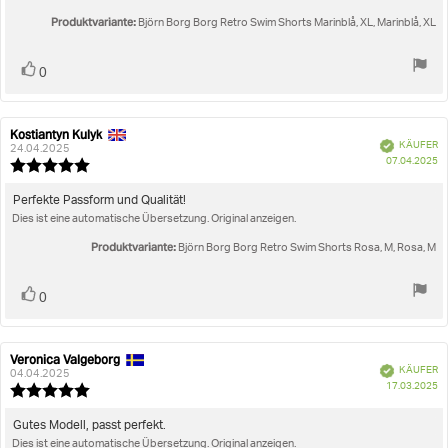
Sternen
Produktvariante:
Björn Borg Borg Retro Swim Shorts Marinblå, XL, Marinblå, XL
Stimme
Bewertung(en)
0
zu
Kostiantyn Kulyk
Autor
Bewertungsdatum:
Verifiziert
KÄUFER
der
24.04.2025
K
07.04.2025
Rezension:
Bewertung:
5.0
von
Rezensionstext:
Perfekte Passform und Qualität!
5
Dies ist eine automatische Übersetzung. Original anzeigen.
Sternen
Produktvariante:
Björn Borg Borg Retro Swim Shorts Rosa, M, Rosa, M
Stimme
Bewertung(en)
0
zu
Veronica Valgeborg
Autor
Bewertungsdatum:
Verifiziert
KÄUFER
der
04.04.2025
K
17.03.2025
Rezension:
Bewertung:
5.0
von
Rezensionstext:
Gutes Modell, passt perfekt.
5
Dies ist eine automatische Übersetzung. Original anzeigen.