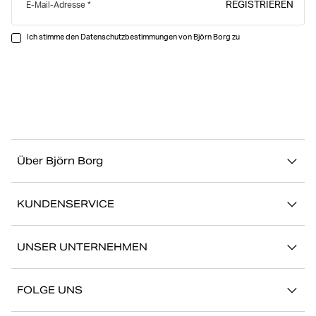
REGISTRIEREN
E-Mail-Adresse
Ich stimme den Datenschutzbestimmungen von Björn Borg zu
Über Björn Borg
Über uns
KUNDENSERVICE
Nachhaltigkeit
Kontakt
Geschichten
UNSER UNTERNEHMEN
FAQ
Storefinder
Karriere bei Björn Borg
Zurückkehren/Beanspruchen
FOLGE UNS
Presse
Mein Konto