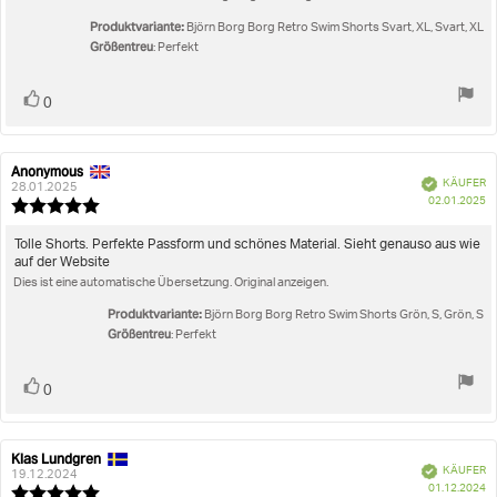
Sternen
Produktvariante:
Björn Borg Borg Retro Swim Shorts Svart, XL, Svart, XL
Größentreu
: Perfekt
Stimme
Bewertung(en)
0
zu
Anonymous
Autor
Bewertungsdatum:
Verifiziert
KÄUFER
der
28.01.2025
K
02.01.2025
Rezension:
Bewertung:
5.0
von
Rezensionstext:
Tolle Shorts. Perfekte Passform und schönes Material. Sieht genauso aus wie
5
auf der Website
Sternen
Dies ist eine automatische Übersetzung. Original anzeigen.
Produktvariante:
Björn Borg Borg Retro Swim Shorts Grön, S, Grön, S
Größentreu
: Perfekt
Stimme
Bewertung(en)
0
zu
Klas Lundgren
Autor
Bewertungsdatum:
Verifiziert
KÄUFER
der
19.12.2024
K
01.12.2024
Rezension:
Bewertung: