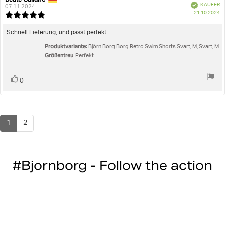
Verifiziert
KÄUFER
der
07.11.2024
K
21.10.2024
Rezension:
Bewertung:
5.0
von
Rezensionstext:
Schnell Lieferung, und passt perfekt.
5
Produktvariante:
Sternen
Björn Borg Borg Retro Swim Shorts Svart, M, Svart, M
Größentreu
: Perfekt
Stimme
Bewertung(en)
0
zu
1
2
#Bjornborg - Follow the action