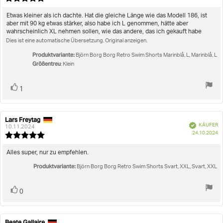
5.0
von
Rezensionstext:
Etwas kleiner als ich dachte. Hat die gleiche Länge wie das Modell 186, ist
5
aber mit 90 kg etwas stärker, also habe ich L genommen, hätte aber
Sternen
wahrscheinlich XL nehmen sollen, wie das andere, das ich gekauft habe
Dies ist eine automatische Übersetzung. Original anzeigen.
Produktvariante:
Björn Borg Borg Retro Swim Shorts Marinblå, L, Marinblå, L
Größentreu
: Klein
Stimme
Bewertung(en)
1
zu
Lars Freytag
Autor
Bewertungsdatum:
Verifiziert
KÄUFER
der
10.11.2024
K
24.10.2024
Rezension:
Bewertung:
5.0
von
Rezensionstext:
Alles super, nur zu empfehlen.
5
Produktvariante:
Sternen
Björn Borg Borg Retro Swim Shorts Svart, XXL, Svart, XXL
Stimme
Bewertung(en)
0
zu
Beate Gallaire
Autor
Bewertungsdatum: