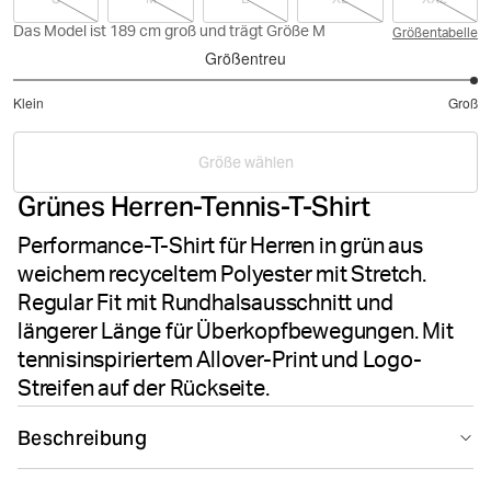
Das Model ist 189 cm groß und trägt Größe M
Größentabelle
Größentreu
5
Klein
Groß
von
Basierend
5
auf
Größe wählen
2
Grünes Herren-Tennis-T-Shirt
Bewertungen
Performance-T-Shirt für Herren in grün aus
weichem recyceltem Polyester mit Stretch.
Regular Fit mit Rundhalsausschnitt und
längerer Länge für Überkopfbewegungen. Mit
tennisinspiriertem Allover-Print und Logo-
Streifen auf der Rückseite.
Beschreibung
Das Björn Borg Ace Printed T-Shirt in Big Grid 1 ist ein