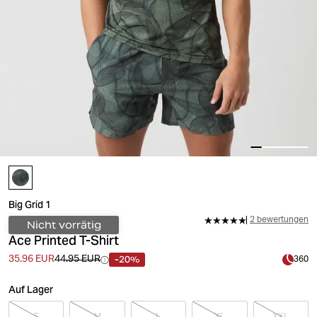
Big Grid 1
2 bewertungen
Nicht vorrätig
Ace Printed T-Shirt
-20%
35.96 EUR
44.95 EUR
360
Auf Lager
S
M
L
XL
XXL