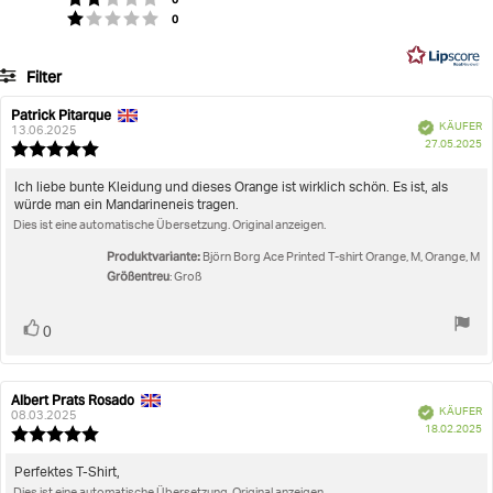
von
Tönen verleiht dem Shirt einen energiegeladenen Court-
Basierend
Stimmen
Bewertung: 1 von 5 Sternen
0
5
Look
auf
2
Artikelnummer: 10003864_P0728
Filter
Bewertungen
Herren
Sportbekleidung
T-shirts
Ace Printed T-Shirt
Bewertung
Bilder
Patrick Pitarque
Autor
Bewertungsdatum:
Verifiziert
KÄUFER
der
13.06.2025
K
Größentreu
27.05.2025
Rezension:
Bewertung:
5.0
von
Rezensionstext:
Ich liebe bunte Kleidung und dieses Orange ist wirklich schön. Es ist, als
5
würde man ein Mandarineneis tragen.
Sternen
Dies ist eine automatische Übersetzung. Original anzeigen.
Produktvariante:
Björn Borg Ace Printed T-shirt Orange, M, Orange, M
Größentreu
: Groß
Stimme
Bewertung(en)
0
zu
Albert Prats Rosado
Autor
Bewertungsdatum:
Verifiziert
KÄUFER
der
08.03.2025
K
18.02.2025
Rezension:
Bewertung:
5.0
von
Rezensionstext:
Perfektes T-Shirt,
5