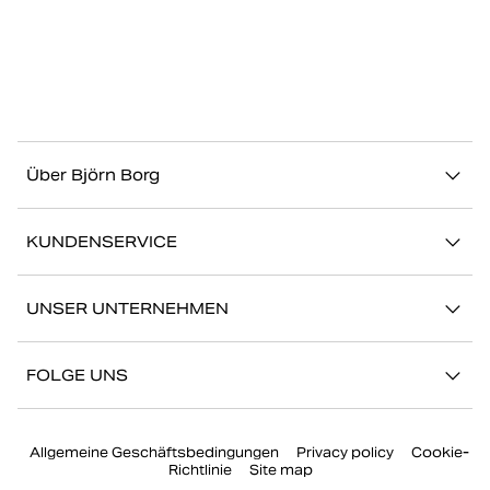
Über Björn Borg
Über uns
KUNDENSERVICE
Nachhaltigkeit
Kontakt
Geschichten
UNSER UNTERNEHMEN
FAQ
Storefinder
Karriere bei Björn Borg
Zurückkehren/Beanspruchen
FOLGE UNS
Presse
Mein Konto
Instagram
Unternehmensführung
Allgemeine Geschäftsbedingungen
Privacy policy
Cookie-
Facebook
Richtlinie
Site map