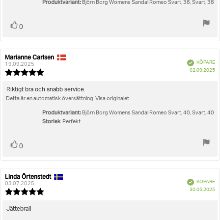
Produktvariant:
Björn Borg Womens Sandal Romeo Svart, 38, Svart, 38
Rösta
röst(er)
0
upp
Marianne Carlsen
Recensionsförfattare:
Recensionsdatum:
Bekräftad
KÖPARE
19.09.2025
K
02.09.2025
Recensionsbetyg:
5.0
utav
Recensionstext:
Riktigt bra och snabb service.
5
Detta är en automatisk översättning. Visa originalet.
stjärnor
Produktvariant:
Björn Borg Womens Sandal Romeo Svart, 40, Svart, 40
Storlek
: Perfekt
Rösta
röst(er)
0
upp
Linda Örtenstedt
Recensionsförfattare:
Recensionsdatum:
Bekräftad
KÖPARE
03.07.2025
K
30.05.2025
Recensionsbetyg:
5.0
utav
Recensionstext:
Jättebra!!
5