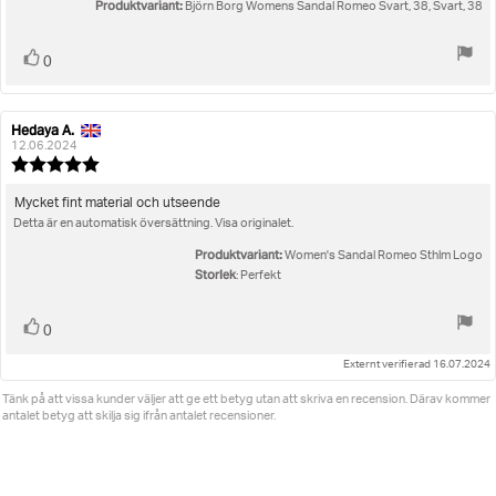
Produktvariant:
stjärnor
Björn Borg Womens Sandal Romeo Svart, 38, Svart, 38
Rösta
röst(er)
0
upp
Hedaya A.
Recensionsförfattare:
Recensionsdatum:
12.06.2024
Recensionsbetyg:
5.0
utav
Recensionstext:
Mycket fint material och utseende
5
Detta är en automatisk översättning. Visa originalet.
stjärnor
Produktvariant:
Women's Sandal Romeo Sthlm Logo
Storlek
: Perfekt
Rösta
röst(er)
0
upp
Externt verifierad 16.07.2024
Tänk på att vissa kunder väljer att ge ett betyg utan att skriva en recension. Därav kommer
antalet betyg att skilja sig ifrån antalet recensioner.