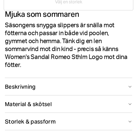
Välj en storlek
2
Mjuka som sommaren
betyg
Säsongens snygga slippers är snälla mot
fötterna och passar in både vid poolen,
gymmet och hemma. Tänk dig en len
sommarvind mot din kind - precis så känns
Women's Sandal Romeo Sthlm Logo mot dina
fötter.
Beskrivning
Ge dina fötter en välbehövlig semester efter månader av
Material & skötsel
instängdhet. Snygga slippers som är mjuka, följsamma
och stadiga för dina fötter. Borg-logon är en detalj som
100% TPU (Thermoplastic Polyurethane)
ger dem lite extra glow, oavsett om du är på stranden,
Storlek & passform
Tillverkad i: China(CN)
hemma eller på gymmet.
Hitta din storlek
Storleksguide