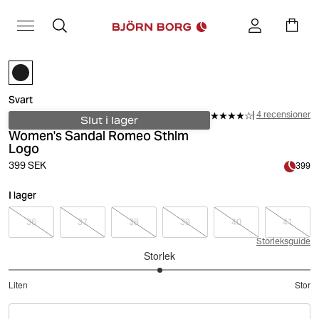
Svart
4 recensioner
Slut i lager
Women's Sandal Romeo Sthlm
Logo
399 SEK
399
I lager
36
37
38
39
40
41
Storleksguide
Storlek
3
Liten
Stor
utav
Baserat
5
på