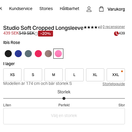
Varukorg
K
Kundservice
Stories
Hållbarhet
Studio Soft Cropped Longsleeve
0 recensioner
-20%
439 SEK
549 SEK
439
Ibis Rose
I lager
XS
S
M
L
XL
XXL
Modellen är 174 cm och bär storlek S
Storleksguide
Storlek
3
Liten
Perfekt
Stor
utav
Baserat
5
Välj en storlek
på
1
betyg