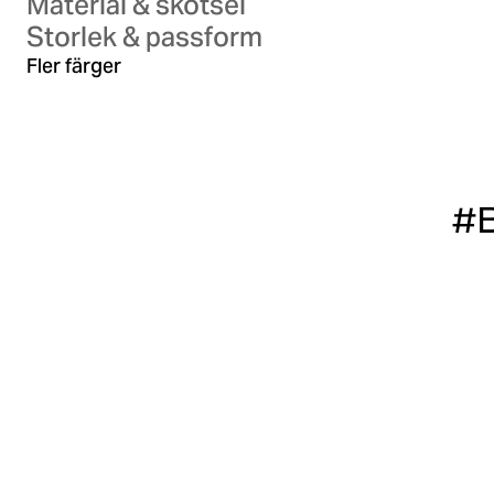
Material & skötsel
Storlek & passform
Black Beauty
Cl
Fler färger
#B