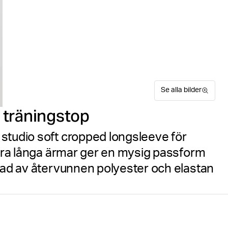
Se alla bilder
 träningstop
studio soft cropped longsleeve för
extra långa ärmar ger en mysig passform
rkad av återvunnen polyester och elastan
Upplev komfort och prestan
Suitable for sport
Hitta din storlek
Storleks
i en borstad, ultramjuk kval
croppade passformen och de 