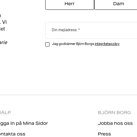
Herr
Dam
h
. Vi
det
Din mejladress:
arie
Jag godkänner Björn Borgs
integritetspolicy
JÄLP
BJÖRN BORG
gga in på Mina Sidor
Jobba hos oss
ntakta oss
Press