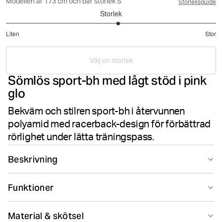
Modellen är 173 cm och bär storlek S
Storleksguide
Storlek
3.142857142857143
Liten
Stor
utav
Baserat
5
på
Välj en storlek
14
Sömlös sport-bh med lågt stöd i pink
betyg
glo
Bekväm och stilren sport-bh i återvunnen
polyamid med racerback-design för förbättrad
rörlighet under lätta träningspass.
Beskrivning
Björn Borg Studio Seamless Low Sports Bra i rosa är en
Funktioner
träningstopp med lågt stöd för kvinnor tillverkad av
återvunnen polyamid och elastan i stretchkvalitet. Med
Seamless design
Suitable for sport
en mjuk, sömlös konstruktion, medelhög ryggtäckning
Material & skötsel