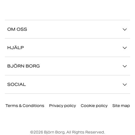
OM OSS
Vår story
HJÄLP
Hållbarhet
Logga in på Mina Sidor
Stories
BJÖRN BORG
Kontakta oss
Butiker
Jobba hos oss
FAQ
SOCIAL
Press
Retur/Reklamation
Instagram
Företaginformation
Terms & Conditions
Privacy policy
Cookie policy
Site map
Facebook
TikTok
Youtube
©
2026
Björn Borg, All Rights Reserved.