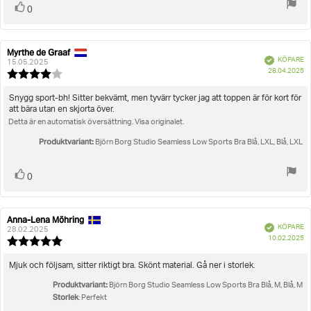
Rösta
röst(er)
0
upp
Myrthe de Graaf
Recensionsförfattare:
Recensionsdatum:
Bekräftad
KÖPARE
15.05.2025
K
28.04.2025
Recensionsbetyg:
4.0
utav
Recensionstext:
Snygg sport-bh! Sitter bekvämt, men tyvärr tycker jag att toppen är för kort för
5
att bära utan en skjorta över.
stjärnor
Detta är en automatisk översättning. Visa originalet.
Produktvariant:
Björn Borg Studio Seamless Low Sports Bra Blå, LXL, Blå, LXL
Rösta
röst(er)
0
upp
Anna-Lena Möhring
Recensionsförfattare:
Recensionsdatum:
Bekräftad
KÖPARE
28.02.2025
K
10.02.2025
Recensionsbetyg:
5.0
utav
Recensionstext:
Mjuk och följsam, sitter riktigt bra. Skönt material. Gå ner i storlek.
5
Produktvariant:
stjärnor
Björn Borg Studio Seamless Low Sports Bra Blå, M, Blå, M
Storlek
: Perfekt