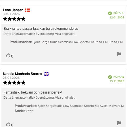
Lene Jensen
Recensionsförfattare:
Recensionsdatum:
Bekräftad
KÖPARE
30.01.2026
K
12.01.2026
Recensionsbetyg:
5.0
utav
Recensionstext:
Bra kvalitet, passar bra, kan bara rekommenderas
5
Detta är en automatisk översättning. Visa originalet.
stjärnor
Produktvariant:
Björn Borg Studio Seamless Low Sports Bra Rosa, LXL, Rosa, LXL
Rösta
röst(er)
0
upp
Natalia Machado Soares
Recensionsförfattare:
Recensionsdatum:
Bekräftad
KÖPARE
26.01.2026
K
29.11.2025
Recensionsbetyg:
5.0
utav
Recensionstext:
Fantastisk, bekväm och passar perfekt
5
Detta är en automatisk översättning. Visa originalet.
stjärnor
Produktvariant:
Björn Borg Studio Low Seamless Sports Bra Svart, M, Svart, M
Storlek
: Stor
Rösta
röst(er)
0