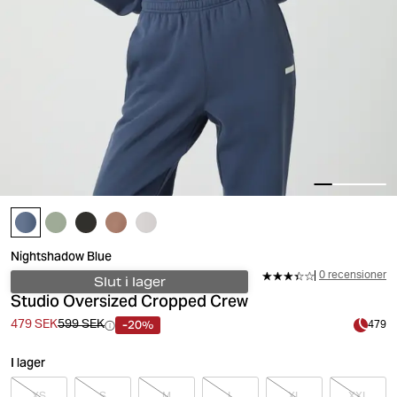
Nightshadow Blue
0 recensioner
Slut i lager
Studio Oversized Cropped Crew
-20%
479 SEK
599 SEK
479
I lager
XS
S
M
L
XL
XXL