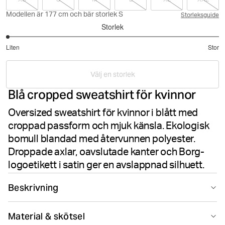
Modellen är 177 cm och bär storlek S
Storleksguide
Storlek
1
Liten
Stor
utav
Baserat
5
på
Välj en storlek
1
Blå cropped sweatshirt för kvinnor
betyg
Oversized sweatshirt för kvinnor i blått med
croppad passform och mjuk känsla. Ekologisk
bomull blandad med återvunnen polyester.
Droppade axlar, oavslutade kanter och Borg-
logoetikett i satin ger en avslappnad silhuett.
Beskrivning
Björn Borg Studio Oversized Cropped Crew i
Material & skötsel
Nightshadow Blue är en croppad sweatshirt för kvinnor