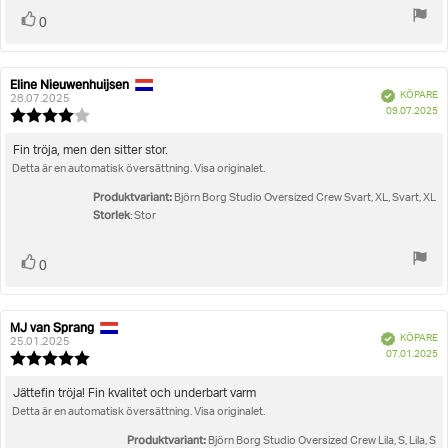
Rösta
röst(er)
0
upp
Eline Nieuwenhuijsen
Recensionsförfattare:
Recensionsdatum:
Bekräftad
KÖPARE
28.07.2025
K
09.07.2025
Recensionsbetyg:
4.0
utav
Recensionstext:
Fin tröja, men den sitter stor.
5
Detta är en automatisk översättning. Visa originalet.
stjärnor
Produktvariant:
Björn Borg Studio Oversized Crew Svart, XL, Svart, XL
Storlek
: Stor
Rösta
röst(er)
0
upp
MJ van Sprang
Recensionsförfattare:
Recensionsdatum:
Bekräftad
KÖPARE
25.01.2025
K
07.01.2025
Recensionsbetyg:
5.0
utav
Recensionstext:
Jättefin tröja! Fin kvalitet och underbart varm
5
Detta är en automatisk översättning. Visa originalet.
stjärnor
Produktvariant:
Björn Borg Studio Oversized Crew Lila, S, Lila, S