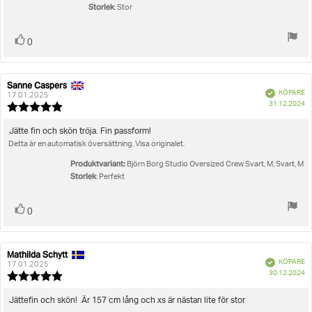
Storlek
: Stor
Rösta
röst(er)
0
upp
Sanne Caspers
Recensionsförfattare:
Recensionsdatum:
Bekräftad
KÖPARE
17.01.2025
K
31.12.2024
Recensionsbetyg:
5.0
utav
Recensionstext:
Jätte fin och skön tröja. Fin passform!
5
Detta är en automatisk översättning. Visa originalet.
stjärnor
Produktvariant:
Björn Borg Studio Oversized Crew Svart, M, Svart, M
Storlek
: Perfekt
Rösta
röst(er)
0
upp
Mathilda Schytt
Recensionsförfattare:
Recensionsdatum:
Bekräftad
KÖPARE
17.01.2025
K
30.12.2024
Recensionsbetyg:
5.0
utav
Recensionstext:
Jättefin och skön! Är 157 cm lång och xs är nästan lite för stor
5