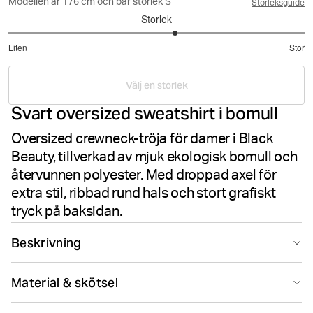
Modellen är 176 cm och bär storlek S
Storleksguide
Storlek
3.25
Liten
Stor
utav
Baserat
5
på
Välj en storlek
16
Svart oversized sweatshirt i bomull
betyg
Oversized crewneck-tröja för damer i Black
Beauty, tillverkad av mjuk ekologisk bomull och
återvunnen polyester. Med droppad axel för
extra stil, ribbad rund hals och stort grafiskt
tryck på baksidan.
Beskrivning
Björn Borg Studio Oversized Crew i Black Beauty är en
Material & skötsel
oversizad sweater för dam tillverkad i mjuk ekologisk
bomull och återvunnen polyester. Den kombinerar
80% Cotton - Organic 20% Polyester - Recycled