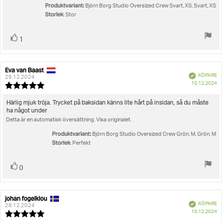
Produktvariant:
stjärnor
Björn Borg Studio Oversized Crew Svart, XS, Svart, XS
Storlek
: Stor
Rösta
röst(er)
1
upp
Eva van Baast
Recensionsförfattare:
Recensionsdatum:
Bekräftad
KÖPARE
29.12.2024
K
10.12.2024
Recensionsbetyg:
5.0
utav
Recensionstext:
Härlig mjuk tröja. Trycket på baksidan känns lite hårt på insidan, så du måste
5
ha något under
stjärnor
Detta är en automatisk översättning. Visa originalet.
Produktvariant:
Björn Borg Studio Oversized Crew Grön, M, Grön, M
Storlek
: Perfekt
Rösta
röst(er)
0
upp
johan fogelklou
Recensionsförfattare:
Recensionsdatum:
Bekräftad
KÖPARE
28.12.2024
K
10.12.2024
Recensionsbetyg:
5.0