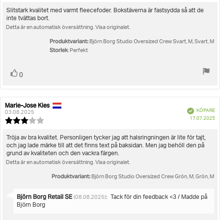
5.0
utav
Recensionstext:
Slitstark kvalitet med varmt fleecefoder. Bokstäverna är fastsydda så att de
5
inte tvättas bort.
stjärnor
Detta är en automatisk översättning. Visa originalet.
Produktvariant:
Björn Borg Studio Oversized Crew Svart, M, Svart, M
Storlek
: Perfekt
Rösta
röst(er)
0
upp
Marie-Jose Kies
Recensionsförfattare:
Recensionsdatum:
Bekräftad
KÖPARE
03.08.2025
K
17.07.2025
Recensionsbetyg:
3.0
utav
Recensionstext:
Tröja av bra kvalitet. Personligen tycker jag att halsringningen är lite för tajt,
5
och jag lade märke till att det finns text på baksidan. Men jag behöll den på
stjärnor
grund av kvaliteten och den vackra färgen.
Detta är en automatisk översättning. Visa originalet.
Produktvariant:
Björn Borg Studio Oversized Crew Grön, M, Grön, M
Svara
Björn Borg Retail SE
:
Tack för din feedback <3 / Madde på
(08.08.2025)
från:
Björn Borg