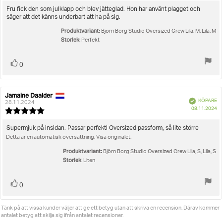
utav
Recensionstext:
Fru fick den som julklapp och blev jätteglad. Hon har använt plagget och
5
säger att det känns underbart att ha på sig.
stjärnor
Produktvariant:
Björn Borg Studio Oversized Crew Lila, M, Lila, M
Storlek
: Perfekt
Rösta
röst(er)
0
upp
Jamaine Daalder
Recensionsförfattare:
Recensionsdatum:
Bekräftad
KÖPARE
28.11.2024
K
08.11.2024
Recensionsbetyg:
5.0
utav
Recensionstext:
Supermjuk på insidan. Passar perfekt! Oversized passform, så lite större
5
Detta är en automatisk översättning. Visa originalet.
stjärnor
Produktvariant:
Björn Borg Studio Oversized Crew Lila, S, Lila, S
Storlek
: Liten
Rösta
röst(er)
0
upp
Tänk på att vissa kunder väljer att ge ett betyg utan att skriva en recension. Därav kommer
antalet betyg att skilja sig ifrån antalet recensioner.