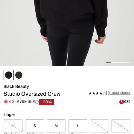
Black Beauty
Studio Oversized Crew
9 recensioner
-20%
639 SEK
799 SEK
639
I lager
XS
S
M
L
XL
XXL